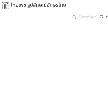
เริ่ม ไทยเฟซ นี้ขึ้นมา
เ
เป้าหมายที่ยังคงดำเนินไปอยู่ คือกา
ไม่ต่ำกว่า ๔๐๐ ฟอนต์ในระบบ หวังว่า 
ตัวอักษรมีหัวขมวด
แบบตัวการ์ตูน
ตัวอักษรไม่มีหัวขมวด
แบบตัวดิสเพลย์
9
A
B
C
D
E
F
ฟอนต์ยอดนิยม
แบบตัวประดิษฐ์
ฟอนต์ล้านดาวน์โหลด
ก
ข
ค
จ
ฉ
ช
แบบตัวพิกเซล
ซ
ฌ
ด
ต
ระบบปฏิบัติการ
แบบตัวพิมพ์ดีด
อัตลักษณ์องค์กร
แบบตัวมีเชิงฐาน
ผู้อ
คุณแ