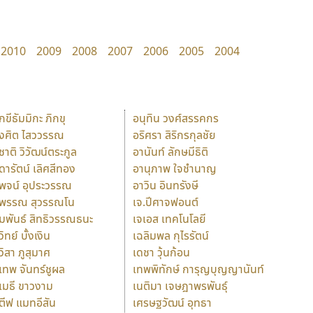
2010
2009
2008
2007
2006
2005
2004
ักขีธัมมิกะ ภิกขุ
อนุทิน วงศ์สรรคกร
ังศิต ไสววรรณ
อริศรา สิริกรกุลชัย
ุชาติ วิวัฒน์ตระกูล
อานันท์ ลักษมีธิติ
ุดารัตน์ เลิศสีทอง
อานุภาพ ใจชำนาญ
ุพจน์ อุประวรรณ
อาวิน อินทรังษี
ุพรรณ สุวรรณโน
เจ.ปีศาจฟอนต์
ัมพันธ์ สิทธิวรรณธนะ
เจเอส เทคโนโลยี
วิทย์ บั้งเงิน
เฉลิมพล กุไรรัตน์
ุวิสา ภูสุมาศ
เดชา วุ้นก้อน
ุเทพ จันทร์ชูผล
เทพพิทักษ์ การุญบุญญานันท์
ุเมธี ขาวงาม
เนติมา เจษฎาพรพันธุ์
ตีฟ แมทอีสัน
เศรษฐวัฒน์ อุทธา