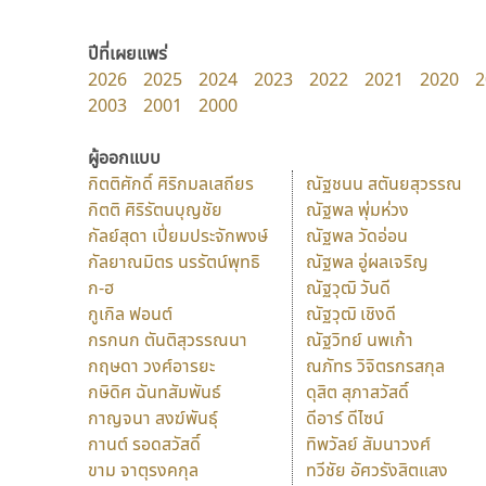
ปีที่เผยแพร่
2026
2025
2024
2023
2022
2021
2020
2
2003
2001
2000
ผู้ออกแบบ
กิตติศักดิ์ ศิริกมลเสถียร
ณัฐชนน สตันยสุวรรณ
กิตติ ศิริรัตนบุญชัย
ณัฐพล พุ่มห่วง
กัลย์สุดา เปี่ยมประจักพงษ์
ณัฐพล วัดอ่อน
กัลยาณมิตร นรรัตน์พุทธิ
ณัฐพล อู่ผลเจริญ
ก-ฮ
ณัฐวุฒิ วันดี
กูเกิล ฟอนต์
ณัฐวุฒิ เชิงดี
กรกนก ตันติสุวรรณนา
ณัฐวิทย์ นพเก้า
กฤษดา วงศ์อารยะ
ณภัทร วิจิตรกรสกุล
กษิดิศ ฉันทสัมพันธ์
ดุสิต สุภาสวัสดิ์
กาญจนา สงฆ์พันธุ์
ดีอาร์ ดีไซน์
กานต์ รอดสวัสดิ์
ทิพวัลย์ สัมนาวงศ์
ขาม จาตุรงคกุล
ทวีชัย อัศวรังสิตแสง