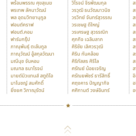
พร้อมพรรณ ศุขสุเมฆ
วิโรจน์ จิรพัฒนกุล
ส
พรเทพ ลัคนาวัฒน์
วรวุฒิ ธนวัฒนาวนิช
ส
พล อุดมวิทยานุกูล
วรวิทย์ จันทร์สุวรรณ
ส
ฟอนต์คราฟ
วรเชษฐ ดีใหญ่
ส
ฟอนต์.คอม
วรเศรษฐ สุวรรณิก
ส
ฟาร์มกรุ๊ป
ศุภกิจ เฉลิมลาภ
ส
ภาณุพันธุ์ ตะลันกูล
ศิริชัย เลิศวรวุฒิ
ส
ภาณุวัฒน์ อู้สกุลวัฒนา
ศิริน กันคล้อย
ส
มณีนุช จันหอม
ศิริภัสสร ศิริไล
ส
มณฑล ธนาโรจน์
ศรัณย์ น้อยเจริญ
ส
มายด์มิวแทนส์ สตูดิโอ
ศรัณยพัชร์ ธารีสิทธิ์
อ
มาโนชญ์ สมศักดิ์
ศฤงคาร ปัญญากิจ
อ
ยิ่งยศ วิภาณุรัตน์
ศศิกานต์ วงษ์อินทร์
อ
Naipol
TLWG
ช
O
Torsilp
ซ