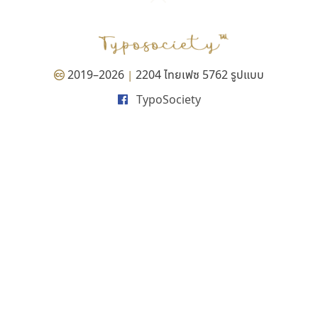
P
TS
PANI
Type Buthon
ฐ
PK
Typomancer
ฑ
PS
U
Q
UID
ด
2019–2026
2204 ไทยเฟซ 5762 รูปแบบ
|
R
UNK
ต
TypoSociety
S
UPC
ถ
Sarun’s
V
ท
SD
W
ธ
SOV
X
น
SP
Y
บ
Superstore
Z
ป
Surafont
zooddooz
ผ
T
ก
ฝ
TA
ข
TCHA
ค
TEPC
ง
ภ
TF
จ
ม