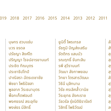
019
2018
2017
2016
2015
2014
2013
2012
2011
บุษกร ฮวบแช่ม
ยูนิตี้ โพรเกรส
ส
บวร จรดล
รัชภูมิ ปัญส่งเสริม
ส
ปรัชญา สิงห์โต
รัตติกร แสนบัว
ส
ปริญญา โรจน์อารยานนท์
รณฤทธิ์ จันทะสิน
ส
ประชิด ทิณบุตร
รพี สุวีรานนท์
ส
ประชาธิปไทป์
วัฒนา ลังกาพยอม
ส
ปาณิสรา ฉัตรเดชาชัย
วิทยา ไตรสารวัฒนะ
ส
พิชยา โพธิปัสสา
วิธินี มุสิกนาม
สุ
พูลลาภ วีระธนาบุตร
วิรัช ศรเลิศล้ำวานิช
ส
พ็อกเก็ตฟอนต์
วีระยุทธ อังคะราช
ส
พงศธรณ์ สระอุทัย
วัลวรัล รุ่งนิติธิรารัชต์
ส
พงษ์ธร มีสิทธิ์
วิสิทธิ์ โพธิวัฒน์
ส