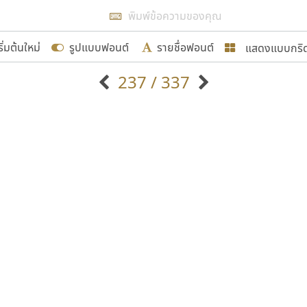
แสดงผลแบบลิสต์
ริ่มต้นใหม่
รูปแบบฟอนต์
รายชื่อฟอนต์
แสดงแบบกริ
รเพิ่มฟอนต์ไทยเข้าไปให้ได้อย่างน้อยเดือนละ ๓๐ ฟอนต์ นั่
237 / 337
นอกจากจะเป็นประโยชน์ต่อตนเองแล้ว จะมีประโยชน์กับผู้อื่นไ
แบบตัวอักษรจีน
แบบตัวอักษรหัวบัว
แบบตัวอักษรซ้อนเงา
แบบตัวอักษรหัวบอด
G
H
I
J
K
L
M
N
O
P
Q
R
แบบตัวอักษรย้อนยุค
แบบตัวอักษรเกาหลี
ขอขอบคุณ
ถ
แบบตัวอักษรล้านนา
ท
ธ
น
บ
ป
แบบตัวอักษรเส้นขอบ
ผ
พ
ฟ
ภ
ม
แบบตัวอักษรลาว
แบบตัวอักษรแฟนซี
แบบตัวอักษรสคริปท์
แบบตัวอักษรโบราณ
อกแบบฟอนต์ไทยทุกท่านที่สร้างสรรค์ผลงานเพื่อสืบสานอัก
อน ปรัชญา สิงห์โต ที่อนุญาตให้เผยแพร่ข้อมูลจาก ฟอนต