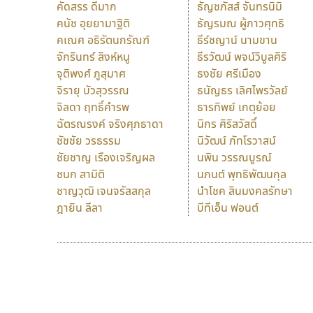
คัดสรร ดีมาก
ธัญชภัสส์ จันทรนิมิ
คนัช อุยยามาฐิติ
ธัญรมณ ผู้ภาวศุทธิ
คเณศ อธิรัตนกรัณฑ์
ธีร์ชญาน์ นามขาน
จักรินทร์ สิงห์หนู
ธีรวัฒน์ พจน์วิบูลศิริ
จุติพงศ์ ภูสุมาศ
ธงชัย ศรีเมือง
จิรายุ บัวสุวรรณ
ธนัญธร เลิศไพรวัลย์
จิลดา ฤทธิ์คำรพ
ธารทิพย์ เกตุย้อย
ฉัตรณรงค์ จริงศุภธาดา
นิกร ศิริสวัสดิ์
ชัชชัย วรธรรม
นิวัฒน์ ภัทโรวาสน์
ชัยชาญ เรืองเจริญผล
นพิน วรรณบูรณ์
ชนก สามิติ
นภนต์ พุทธิพัฒนกุล
ชาญวุฒิ เจนจรัสสกุล
นำโชค สินมงคลรักษา
ฎายิน ลีลา
บีทีเอ็น ฟอนต์
9 Fonts
F
A
Fontcraft