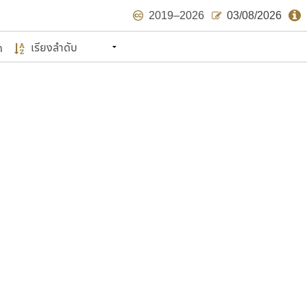
2019–2026
03/08/2026
ด
นหมายถึง ปลายปี พ.ศ. ๒๕๖๒ จะมีฟอนต์
ด้บ้าง ไม่มากก็น้อย
แบบตัวเขียนพู่กัน
แบบฟอนต์ซิ่ง
แบบตัวเนื้อความ
แบบลายมือผู้ใหญ่
S
T
U
V
W
Y
Z
แบบตัวเหลี่ยม
แบบลายมือวัยรุ่น
ย
แบบปลายมน
ร
ฤ
ล
ว
ศ
แบบลายมือเด็ก
ส
ห
อ
ฮ
แบบปลายแหลม
แบบอาลักษณ์
แบบปากกาหัวตัด
ษรไทย
์.คอม