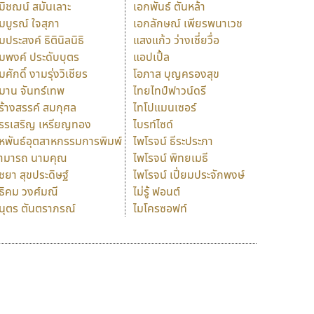
มิชฌน์ สมันเลาะ
เอกพันธ์ ตันหล้า
มบูรณ์ ใจสุภา
เอกลักษณ์ เพียรพนาเวช
มประสงค์ ธิตินิลนิธิ
แสงแก้ว ว่างเซี่ยวื่อ
มพงค์ ประดับบุตร
แอปเปิ้ล
มศักดิ์ งามรุ่งวิเชียร
โอภาส บุญครองสุข
มาน จันทร์เทพ
ไทยไทป์ฟาวน์ดรี
ร้างสรรค์ สมกุศล
ไทโปแมนเซอร์
รรเสริญ เหรียญทอง
ไบรท์ไซด์
หพันธ์อุตสาหกรรมการพิมพ์
ไพโรจน์ ธีระประภา
ามารถ นามคุณ
ไพโรจน์ พิทยเมธี
ิชยา สุขประดิษฐ์
ไพโรจน์ เปี่ยมประจักพงษ์
ธิคม วงศ์มณี
ไม่รู้ ฟอนต์
นุตร ตันตราภรณ์
ไมโครซอฟท์
ร
ฤ