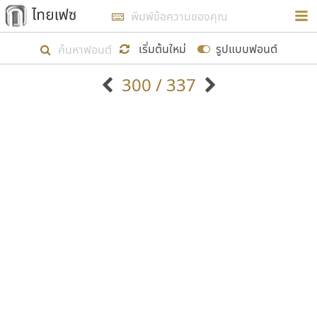
การในรูปแบบใหม่เพื่อใช้เป็นแนวทางในการศึกษารูป
ร่างหน้าตาของฟอนต์ไทยสำหรับการเรียนรู้เพื่อเริ่ม
เริ่มต้นใหม่
รูปแบบฟอนต์
สร้างฟอนต์ของตัวเอง ในเดือนมีนาคม พ.ศ. ๒๕๖๒ จึง
300 / 337
ได้เริ่ม ไทยเฟซ นี้ขึ้นมา
ตัวอักษรมีหัวขมวด
แบบตัวอักษรหัวบัว
แสดงผลแบบลิสต์
ตัวอักษรไม่มีหัวขมวด
แบบตัวอักษรหัวบอด
9
A
B
C
D
E
F
G
H
I
J
ฟอนต์ยอดนิยม
แบบตัวอักษรเกาหลี
เป้าหมายที่ยังคงดำเนินไปอยู่ คือการเพิ่มฟอนต์ไทย
K
L
M
N
O
P
Q
R
S
T
U
ฟอนต์ล้านดาวน์โหลด
แบบตัวอักษรเส้นขอบ
เข้าไปให้ได้อย่างน้อยเดือนละ ๓๐ ฟอนต์ นั่นหมายถึง
ระบบปฏิบัติการ
แบบตัวอักษรแฟนซี
V
W
Y
Z
อัตลักษณ์องค์กร
แบบตัวอักษรโบราณ
ปลายปี พ.ศ. ๒๕๖๒ จะมีฟอนต์ไม่ต่ำกว่า ๔๐๐ ฟอนต์ใน
แบบตัวการ์ตูน
แบบตัวเขียนพู่กัน
ก
ข
ค
จ
ฉ
ช
ซ
ฌ
ด
ต
ถ
ระบบ หวังว่า นอกจากจะเป็นประโยชน์ต่อตนเองแล้ว
แบบตัวดิสเพลย์
แบบตัวเนื้อความ
จะมีประโยชน์กับผู้อื่นได้บ้าง ไม่มากก็น้อย
แบบตัวประดิษฐ์
แบบตัวเหลี่ยม
ท
ธ
น
บ
ป
ผ
พ
ฟ
ภ
ม
ย
แบบตัวพิกเซล
แบบปลายมน
ร
ฤ
ล
ว
ศ
ส
ห
อ
ฮ
แบบตัวพิมพ์ดีด
แบบปลายแหลม
ขอขอบคุณ
แบบตัวมีเชิงฐาน
แบบปากกาหัวตัด
แบบตัวอักษรจีน
แบบฟอนต์ซิ่ง
แบบตัวอักษรซ้อนเงา
แบบลายมือผู้ใหญ่