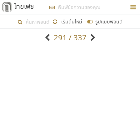
การในรูปแบบใหม่เพื่อใช้เป็นแนวทางในการศึกษารูป
ร่างหน้าตาของฟอนต์ไทยสำหรับการเรียนรู้เพื่อเริ่ม
เริ่มต้นใหม่
รูปแบบฟอนต์
สร้างฟอนต์ของตัวเอง ในเดือนมีนาคม พ.ศ. ๒๕๖๒ จึง
291 / 337
ได้เริ่ม ไทยเฟซ นี้ขึ้นมา
ตัวอักษรมีหัวขมวด
แบบตัวอักษรหัวบัว
แสดงผลแบบลิสต์
ตัวอักษรไม่มีหัวขมวด
แบบตัวอักษรหัวบอด
9
A
B
C
D
E
F
G
H
I
J
ฟอนต์ยอดนิยม
แบบตัวอักษรเกาหลี
เป้าหมายที่ยังคงดำเนินไปอยู่ คือการเพิ่มฟอนต์ไทย
K
L
M
N
O
P
Q
R
S
T
U
ฟอนต์ล้านดาวน์โหลด
แบบตัวอักษรเส้นขอบ
เข้าไปให้ได้อย่างน้อยเดือนละ ๓๐ ฟอนต์ นั่นหมายถึง
ระบบปฏิบัติการ
แบบตัวอักษรแฟนซี
V
W
Y
Z
อัตลักษณ์องค์กร
แบบตัวอักษรโบราณ
ปลายปี พ.ศ. ๒๕๖๒ จะมีฟอนต์ไม่ต่ำกว่า ๔๐๐ ฟอนต์ใน
แบบตัวการ์ตูน
แบบตัวเขียนพู่กัน
ก
ข
ค
จ
ฉ
ช
ซ
ฌ
ด
ต
ถ
ระบบ หวังว่า นอกจากจะเป็นประโยชน์ต่อตนเองแล้ว
แบบตัวดิสเพลย์
แบบตัวเนื้อความ
จะมีประโยชน์กับผู้อื่นได้บ้าง ไม่มากก็น้อย
แบบตัวประดิษฐ์
แบบตัวเหลี่ยม
ท
ธ
น
บ
ป
ผ
พ
ฟ
ภ
ม
ย
แบบตัวพิกเซล
แบบปลายมน
ร
ฤ
ล
ว
ศ
ส
ห
อ
ฮ
แบบตัวพิมพ์ดีด
แบบปลายแหลม
ขอขอบคุณ
แบบตัวมีเชิงฐาน
แบบปากกาหัวตัด
แบบตัวอักษรจีน
แบบฟอนต์ซิ่ง
แบบตัวอักษรซ้อนเงา
แบบลายมือผู้ใหญ่