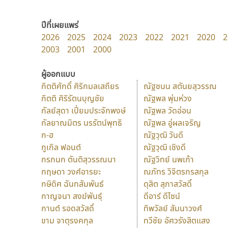
ปีที่เผยแพร่
2026
2025
2024
2023
2022
2021
2020
2
2003
2001
2000
ผู้ออกแบบ
กิตติศักดิ์ ศิริกมลเสถียร
ณัฐชนน สตันยสุวรรณ
กิตติ ศิริรัตนบุญชัย
ณัฐพล พุ่มห่วง
กัลย์สุดา เปี่ยมประจักพงษ์
ณัฐพล วัดอ่อน
กัลยาณมิตร นรรัตน์พุทธิ
ณัฐพล อู่ผลเจริญ
ก-ฮ
ณัฐวุฒิ วันดี
กูเกิล ฟอนต์
ณัฐวุฒิ เชิงดี
กรกนก ตันติสุวรรณนา
ณัฐวิทย์ นพเก้า
กฤษดา วงศ์อารยะ
ณภัทร วิจิตรกรสกุล
กษิดิศ ฉันทสัมพันธ์
ดุสิต สุภาสวัสดิ์
กาญจนา สงฆ์พันธุ์
ดีอาร์ ดีไซน์
กานต์ รอดสวัสดิ์
ทิพวัลย์ สัมนาวงศ์
ขาม จาตุรงคกุล
ทวีชัย อัศวรังสิตแสง