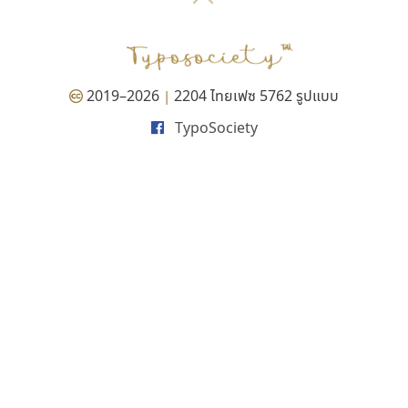
P
TS
PANI
Type Buthon
ฐ
PK
Typomancer
ฑ
PS
U
Q
UID
ด
2019–2026
2204 ไทยเฟซ 5762 รูปแบบ
|
R
UNK
ต
TypoSociety
S
UPC
ถ
Sarun’s
V
ท
SD
W
ธ
SOV
X
น
SP
Y
บ
Superstore
Z
ป
Surafont
zooddooz
ผ
T
ก
ฝ
TA
ข
TCHA
ค
TEPC
ง
ภ
TF
จ
ม