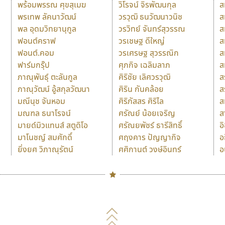
พร้อมพรรณ ศุขสุเมฆ
วิโรจน์ จิรพัฒนกุล
ส
พรเทพ ลัคนาวัฒน์
วรวุฒิ ธนวัฒนาวนิช
ส
พล อุดมวิทยานุกูล
วรวิทย์ จันทร์สุวรรณ
ส
ฟอนต์คราฟ
วรเชษฐ ดีใหญ่
ส
ฟอนต์.คอม
วรเศรษฐ สุวรรณิก
ส
ฟาร์มกรุ๊ป
ศุภกิจ เฉลิมลาภ
ส
ภาณุพันธุ์ ตะลันกูล
ศิริชัย เลิศวรวุฒิ
ส
ภาณุวัฒน์ อู้สกุลวัฒนา
ศิริน กันคล้อย
ส
มณีนุช จันหอม
ศิริภัสสร ศิริไล
ส
มณฑล ธนาโรจน์
ศรัณย์ น้อยเจริญ
ส
มายด์มิวแทนส์ สตูดิโอ
ศรัณยพัชร์ ธารีสิทธิ์
อ
มาโนชญ์ สมศักดิ์
ศฤงคาร ปัญญากิจ
อ
ยิ่งยศ วิภาณุรัตน์
ศศิกานต์ วงษ์อินทร์
อ
Naipol
TLWG
ช
O
Torsilp
ซ