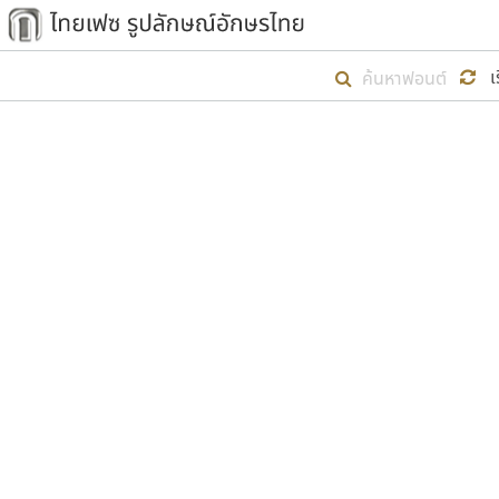
เริ่ม ไทยเฟซ นี้ขึ้นมา
เ
เป้าหมายที่ยังคงดำเนินไปอยู่ คือกา
ไม่ต่ำกว่า ๔๐๐ ฟอนต์ในระบบ หวังว่า 
ตัวอักษรมีหัวขมวด
แบบตัวการ์ตูน
ตัวอักษรไม่มีหัวขมวด
แบบตัวดิสเพลย์
9
A
B
C
D
E
F
ฟอนต์ยอดนิยม
แบบตัวประดิษฐ์
ฟอนต์ล้านดาวน์โหลด
ก
ข
ค
จ
ฉ
ช
แบบตัวพิกเซล
ซ
ฌ
ด
ต
ระบบปฏิบัติการ
แบบตัวพิมพ์ดีด
อัตลักษณ์องค์กร
แบบตัวมีเชิงฐาน
ผู้อ
คุณแ