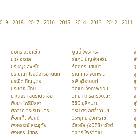
019
2018
2017
2016
2015
2014
2013
2012
2011
บุษกร ฮวบแช่ม
ยูนิตี้ โพรเกรส
ส
บวร จรดล
รัชภูมิ ปัญส่งเสริม
ส
ปรัชญา สิงห์โต
รัตติกร แสนบัว
ส
ปริญญา โรจน์อารยานนท์
รณฤทธิ์ จันทะสิน
ส
ประชิด ทิณบุตร
รพี สุวีรานนท์
ส
ประชาธิปไทป์
วัฒนา ลังกาพยอม
ส
ปาณิสรา ฉัตรเดชาชัย
วิทยา ไตรสารวัฒนะ
ส
พิชยา โพธิปัสสา
วิธินี มุสิกนาม
สุ
พูลลาภ วีระธนาบุตร
วิรัช ศรเลิศล้ำวานิช
ส
พ็อกเก็ตฟอนต์
วีระยุทธ อังคะราช
ส
พงศธรณ์ สระอุทัย
วัลวรัล รุ่งนิติธิรารัชต์
ส
พงษ์ธร มีสิทธิ์
วิสิทธิ์ โพธิวัฒน์
ส