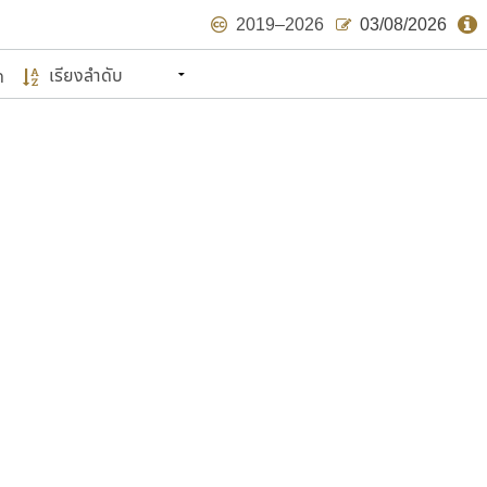
2019–2026
03/08/2026
ด
นหมายถึง ปลายปี พ.ศ. ๒๕๖๒ จะมีฟอนต์
ด้บ้าง ไม่มากก็น้อย
แบบตัวเขียนพู่กัน
แบบฟอนต์ซิ่ง
แบบตัวเนื้อความ
แบบลายมือผู้ใหญ่
S
T
U
V
W
Y
Z
แบบตัวเหลี่ยม
แบบลายมือวัยรุ่น
ย
แบบปลายมน
ร
ฤ
ล
ว
ศ
แบบลายมือเด็ก
ส
ห
อ
ฮ
แบบปลายแหลม
แบบอาลักษณ์
แบบปากกาหัวตัด
ษรไทย
์.คอม