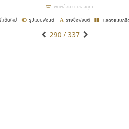
แสดงผลแบบลิสต์
ริ่มต้นใหม่
รูปแบบฟอนต์
รายชื่อฟอนต์
แสดงแบบกริ
รเพิ่มฟอนต์ไทยเข้าไปให้ได้อย่างน้อยเดือนละ ๓๐ ฟอนต์ นั่
290 / 337
นอกจากจะเป็นประโยชน์ต่อตนเองแล้ว จะมีประโยชน์กับผู้อื่นไ
แบบตัวอักษรจีน
แบบตัวอักษรหัวบัว
แบบตัวอักษรซ้อนเงา
แบบตัวอักษรหัวบอด
G
H
I
J
K
L
M
N
O
P
Q
R
แบบตัวอักษรย้อนยุค
แบบตัวอักษรเกาหลี
ขอขอบคุณ
ถ
แบบตัวอักษรล้านนา
ท
ธ
น
บ
ป
แบบตัวอักษรเส้นขอบ
ผ
พ
ฟ
ภ
ม
แบบตัวอักษรลาว
แบบตัวอักษรแฟนซี
แบบตัวอักษรสคริปท์
แบบตัวอักษรโบราณ
อกแบบฟอนต์ไทยทุกท่านที่สร้างสรรค์ผลงานเพื่อสืบสานอัก
อน ปรัชญา สิงห์โต ที่อนุญาตให้เผยแพร่ข้อมูลจาก ฟอนต