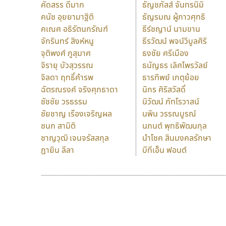
คัดสรร ดีมาก
ธัญชภัสส์ จันทรนิมิ
คนัช อุยยามาฐิติ
ธัญรมณ ผู้ภาวศุทธิ
คเณศ อธิรัตนกรัณฑ์
ธีร์ชญาน์ นามขาน
จักรินทร์ สิงห์หนู
ธีรวัฒน์ พจน์วิบูลศิริ
จุติพงศ์ ภูสุมาศ
ธงชัย ศรีเมือง
จิรายุ บัวสุวรรณ
ธนัญธร เลิศไพรวัลย์
จิลดา ฤทธิ์คำรพ
ธารทิพย์ เกตุย้อย
ฉัตรณรงค์ จริงศุภธาดา
นิกร ศิริสวัสดิ์
ชัชชัย วรธรรม
นิวัฒน์ ภัทโรวาสน์
ชัยชาญ เรืองเจริญผล
นพิน วรรณบูรณ์
ชนก สามิติ
นภนต์ พุทธิพัฒนกุล
ชาญวุฒิ เจนจรัสสกุล
นำโชค สินมงคลรักษา
ฎายิน ลีลา
บีทีเอ็น ฟอนต์
9 Fonts
F
A
Fontcraft