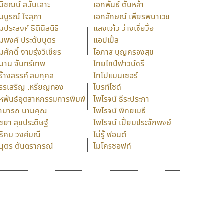
มิชฌน์ สมันเลาะ
เอกพันธ์ ตันหล้า
มบูรณ์ ใจสุภา
เอกลักษณ์ เพียรพนาเวช
มประสงค์ ธิตินิลนิธิ
แสงแก้ว ว่างเซี่ยวื่อ
มพงค์ ประดับบุตร
แอปเปิ้ล
มศักดิ์ งามรุ่งวิเชียร
โอภาส บุญครองสุข
มาน จันทร์เทพ
ไทยไทป์ฟาวน์ดรี
ร้างสรรค์ สมกุศล
ไทโปแมนเซอร์
รรเสริญ เหรียญทอง
ไบรท์ไซด์
หพันธ์อุตสาหกรรมการพิมพ์
ไพโรจน์ ธีระประภา
ามารถ นามคุณ
ไพโรจน์ พิทยเมธี
ิชยา สุขประดิษฐ์
ไพโรจน์ เปี่ยมประจักพงษ์
ธิคม วงศ์มณี
ไม่รู้ ฟอนต์
นุตร ตันตราภรณ์
ไมโครซอฟท์
ร
ฤ