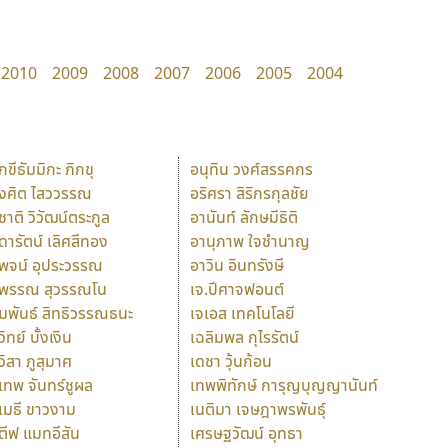
2010
2009
2008
2007
2006
2005
2004
ักขีธัมมิกะ ภิกขุ
อนุทิน วงศ์สรรคกร
ังศิต ไสววรรณ
อริศรา สิริกรกุลชัย
ุชาติ วิวัฒน์ตระกูล
อานันท์ ลักษมีธิติ
ุดารัตน์ เลิศสีทอง
อานุภาพ ใจชำนาญ
ุพจน์ อุประวรรณ
อาวิน อินทรังษี
ุพรรณ สุวรรณโน
เจ.ปีศาจฟอนต์
ัมพันธ์ สิทธิวรรณธนะ
เจเอส เทคโนโลยี
วิทย์ บั้งเงิน
เฉลิมพล กุไรรัตน์
ุวิสา ภูสุมาศ
เดชา วุ้นก้อน
ุเทพ จันทร์ชูผล
เทพพิทักษ์ การุญบุญญานันท์
ุเมธี ขาวงาม
เนติมา เจษฎาพรพันธุ์
ตีฟ แมทอีสัน
เศรษฐวัฒน์ อุทธา