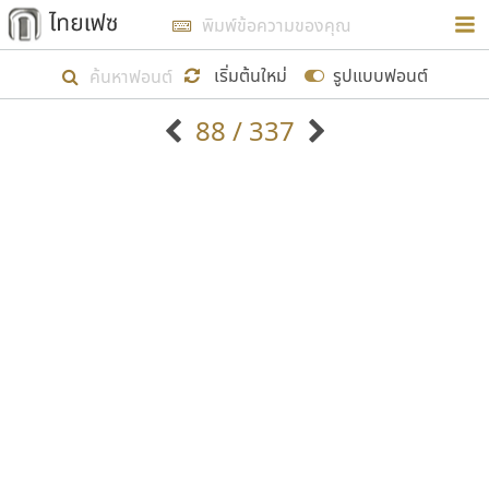
การในรูปแบบใหม่เพื่อใช้เป็นแนวทางในการศึกษารูป
ร่างหน้าตาของฟอนต์ไทยสำหรับการเรียนรู้เพื่อเริ่ม
เริ่มต้นใหม่
รูปแบบฟอนต์
สร้างฟอนต์ของตัวเอง ในเดือนมีนาคม พ.ศ. ๒๕๖๒ จึง
88 / 337
ได้เริ่ม ไทยเฟซ นี้ขึ้นมา
ตัวอักษรมีหัวขมวด
แบบตัวอักษรหัวบัว
แสดงผลแบบลิสต์
ตัวอักษรไม่มีหัวขมวด
แบบตัวอักษรหัวบอด
9
A
B
C
D
E
F
G
H
I
J
ฟอนต์ยอดนิยม
แบบตัวอักษรเกาหลี
เป้าหมายที่ยังคงดำเนินไปอยู่ คือการเพิ่มฟอนต์ไทย
K
L
M
N
O
P
Q
R
S
T
U
ฟอนต์ล้านดาวน์โหลด
แบบตัวอักษรเส้นขอบ
เข้าไปให้ได้อย่างน้อยเดือนละ ๓๐ ฟอนต์ นั่นหมายถึง
ระบบปฏิบัติการ
แบบตัวอักษรแฟนซี
V
W
Y
Z
อัตลักษณ์องค์กร
แบบตัวอักษรโบราณ
ปลายปี พ.ศ. ๒๕๖๒ จะมีฟอนต์ไม่ต่ำกว่า ๔๐๐ ฟอนต์ใน
แบบตัวการ์ตูน
แบบตัวเขียนพู่กัน
ก
ข
ค
จ
ฉ
ช
ซ
ฌ
ด
ต
ถ
ระบบ หวังว่า นอกจากจะเป็นประโยชน์ต่อตนเองแล้ว
แบบตัวดิสเพลย์
แบบตัวเนื้อความ
จะมีประโยชน์กับผู้อื่นได้บ้าง ไม่มากก็น้อย
แบบตัวประดิษฐ์
แบบตัวเหลี่ยม
ท
ธ
น
บ
ป
ผ
พ
ฟ
ภ
ม
ย
แบบตัวพิกเซล
แบบปลายมน
ร
ฤ
ล
ว
ศ
ส
ห
อ
ฮ
แบบตัวพิมพ์ดีด
แบบปลายแหลม
ขอขอบคุณ
แบบตัวมีเชิงฐาน
แบบปากกาหัวตัด
แบบตัวอักษรจีน
แบบฟอนต์ซิ่ง
แบบตัวอักษรซ้อนเงา
แบบลายมือผู้ใหญ่