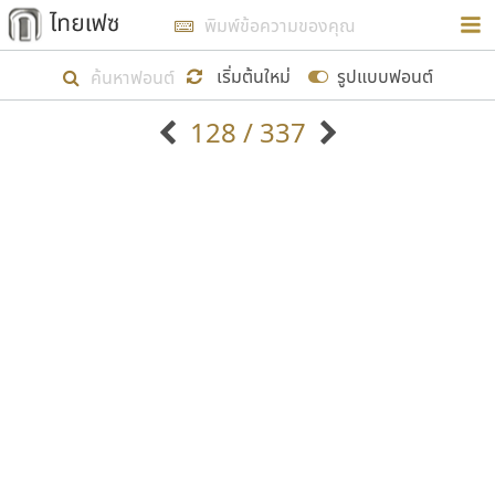
การในรูปแบบใหม่เพื่อใช้เป็นแนวทางในการศึกษารูป
ร่างหน้าตาของฟอนต์ไทยสำหรับการเรียนรู้เพื่อเริ่ม
เริ่มต้นใหม่
รูปแบบฟอนต์
สร้างฟอนต์ของตัวเอง ในเดือนมีนาคม พ.ศ. ๒๕๖๒ จึง
128 / 337
ได้เริ่ม ไทยเฟซ นี้ขึ้นมา
ตัวอักษรมีหัวขมวด
แบบตัวอักษรหัวบัว
แสดงผลแบบลิสต์
ตัวอักษรไม่มีหัวขมวด
แบบตัวอักษรหัวบอด
9
A
B
C
D
E
F
G
H
I
J
ฟอนต์ยอดนิยม
แบบตัวอักษรเกาหลี
เป้าหมายที่ยังคงดำเนินไปอยู่ คือการเพิ่มฟอนต์ไทย
K
L
M
N
O
P
Q
R
S
T
U
ฟอนต์ล้านดาวน์โหลด
แบบตัวอักษรเส้นขอบ
เข้าไปให้ได้อย่างน้อยเดือนละ ๓๐ ฟอนต์ นั่นหมายถึง
ระบบปฏิบัติการ
แบบตัวอักษรแฟนซี
V
W
Y
Z
อัตลักษณ์องค์กร
แบบตัวอักษรโบราณ
ปลายปี พ.ศ. ๒๕๖๒ จะมีฟอนต์ไม่ต่ำกว่า ๔๐๐ ฟอนต์ใน
แบบตัวการ์ตูน
แบบตัวเขียนพู่กัน
ก
ข
ค
จ
ฉ
ช
ซ
ฌ
ด
ต
ถ
ระบบ หวังว่า นอกจากจะเป็นประโยชน์ต่อตนเองแล้ว
แบบตัวดิสเพลย์
แบบตัวเนื้อความ
จะมีประโยชน์กับผู้อื่นได้บ้าง ไม่มากก็น้อย
แบบตัวประดิษฐ์
แบบตัวเหลี่ยม
ท
ธ
น
บ
ป
ผ
พ
ฟ
ภ
ม
ย
แบบตัวพิกเซล
แบบปลายมน
ร
ฤ
ล
ว
ศ
ส
ห
อ
ฮ
แบบตัวพิมพ์ดีด
แบบปลายแหลม
ขอขอบคุณ
แบบตัวมีเชิงฐาน
แบบปากกาหัวตัด
แบบตัวอักษรจีน
แบบฟอนต์ซิ่ง
แบบตัวอักษรซ้อนเงา
แบบลายมือผู้ใหญ่