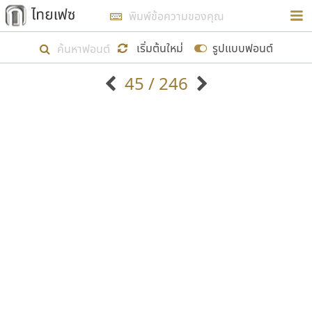
การในรูปแบบใหม่เพื่อใช้เป็นแนวทางในการศึกษารูป
ร่างหน้าตาของฟอนต์ไทยสำหรับการเรียนรู้เพื่อเริ่ม
เริ่มต้นใหม่
รูปแบบฟอนต์
สร้างฟอนต์ของตัวเอง ในเดือนมีนาคม พ.ศ. ๒๕๖๒ จึง
45 / 246
ได้เริ่ม ไทยเฟซ นี้ขึ้นมา
ตัวอักษรมีหัวขมวด
แบบตัวอักษรหัวบัว
แสดงผลแบบลิสต์
ตัวอักษรไม่มีหัวขมวด
แบบตัวอักษรหัวบอด
9
A
B
C
D
E
F
G
H
I
J
ฟอนต์ยอดนิยม
แบบตัวอักษรเกาหลี
เป้าหมายที่ยังคงดำเนินไปอยู่ คือการเพิ่มฟอนต์ไทย
K
L
M
N
O
P
Q
R
S
T
U
ฟอนต์ล้านดาวน์โหลด
แบบตัวอักษรเส้นขอบ
เข้าไปให้ได้อย่างน้อยเดือนละ ๓๐ ฟอนต์ นั่นหมายถึง
ระบบปฏิบัติการ
แบบตัวอักษรแฟนซี
V
W
Y
Z
อัตลักษณ์องค์กร
แบบตัวอักษรโบราณ
ปลายปี พ.ศ. ๒๕๖๒ จะมีฟอนต์ไม่ต่ำกว่า ๔๐๐ ฟอนต์ใน
แบบตัวการ์ตูน
แบบตัวเขียนพู่กัน
ก
ข
ค
จ
ฉ
ช
ซ
ฌ
ด
ต
ถ
ระบบ หวังว่า นอกจากจะเป็นประโยชน์ต่อตนเองแล้ว
แบบตัวดิสเพลย์
แบบตัวเนื้อความ
จะมีประโยชน์กับผู้อื่นได้บ้าง ไม่มากก็น้อย
แบบตัวประดิษฐ์
แบบตัวเหลี่ยม
ท
ธ
น
บ
ป
ผ
พ
ฟ
ภ
ม
ย
แบบตัวพิกเซล
แบบปลายมน
ร
ฤ
ล
ว
ศ
ส
ห
อ
ฮ
แบบตัวพิมพ์ดีด
แบบปลายแหลม
ขอขอบคุณ
แบบตัวมีเชิงฐาน
แบบปากกาหัวตัด
แบบตัวอักษรจีน
แบบฟอนต์ซิ่ง
แบบตัวอักษรซ้อนเงา
แบบลายมือผู้ใหญ่