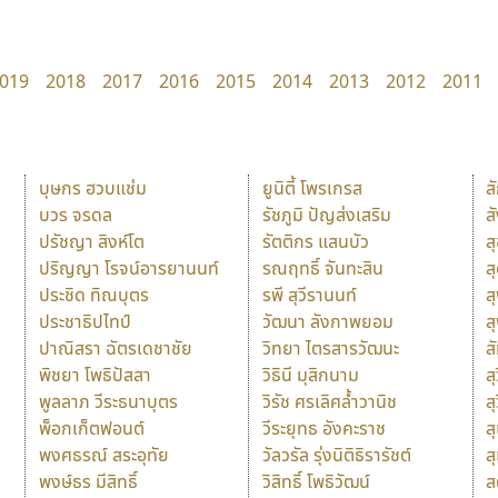
019
2018
2017
2016
2015
2014
2013
2012
2011
บุษกร ฮวบแช่ม
ยูนิตี้ โพรเกรส
ส
บวร จรดล
รัชภูมิ ปัญส่งเสริม
ส
ปรัชญา สิงห์โต
รัตติกร แสนบัว
ส
ปริญญา โรจน์อารยานนท์
รณฤทธิ์ จันทะสิน
ส
ประชิด ทิณบุตร
รพี สุวีรานนท์
ส
ประชาธิปไทป์
วัฒนา ลังกาพยอม
ส
ปาณิสรา ฉัตรเดชาชัย
วิทยา ไตรสารวัฒนะ
ส
พิชยา โพธิปัสสา
วิธินี มุสิกนาม
สุ
พูลลาภ วีระธนาบุตร
วิรัช ศรเลิศล้ำวานิช
ส
พ็อกเก็ตฟอนต์
วีระยุทธ อังคะราช
ส
พงศธรณ์ สระอุทัย
วัลวรัล รุ่งนิติธิรารัชต์
ส
พงษ์ธร มีสิทธิ์
วิสิทธิ์ โพธิวัฒน์
ส