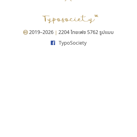
P
TS
PANI
Type Buthon
ฐ
PK
Typomancer
ฑ
PS
U
Q
UID
ด
2019–2026
2204 ไทยเฟซ 5762 รูปแบบ
|
R
UNK
ต
TypoSociety
S
UPC
ถ
Sarun’s
V
ท
SD
W
ธ
SOV
X
น
SP
Y
บ
Superstore
Z
ป
Surafont
zooddooz
ผ
T
ก
ฝ
TA
ข
TCHA
ค
TEPC
ง
ภ
TF
จ
ม