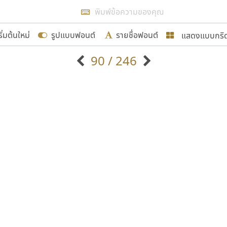
แสดงผลแบบลิสต์
ริ่มต้นใหม่
รูปแบบฟอนต์
รายชื่อฟอนต์
แสดงแบบกริ
รเพิ่มฟอนต์ไทยเข้าไปให้ได้อย่างน้อยเดือนละ ๓๐ ฟอนต์ นั่
90 / 246
นอกจากจะเป็นประโยชน์ต่อตนเองแล้ว จะมีประโยชน์กับผู้อื่นไ
แบบตัวอักษรจีน
แบบตัวอักษรหัวบัว
แบบตัวอักษรซ้อนเงา
แบบตัวอักษรหัวบอด
G
H
I
J
K
L
M
N
O
P
Q
R
แบบตัวอักษรย้อนยุค
แบบตัวอักษรเกาหลี
ขอขอบคุณ
ถ
แบบตัวอักษรล้านนา
ท
ธ
น
บ
ป
แบบตัวอักษรเส้นขอบ
ผ
พ
ฟ
ภ
ม
แบบตัวอักษรลาว
แบบตัวอักษรแฟนซี
แบบตัวอักษรสคริปท์
แบบตัวอักษรโบราณ
อกแบบฟอนต์ไทยทุกท่านที่สร้างสรรค์ผลงานเพื่อสืบสานอัก
อน ปรัชญา สิงห์โต ที่อนุญาตให้เผยแพร่ข้อมูลจาก ฟอนต