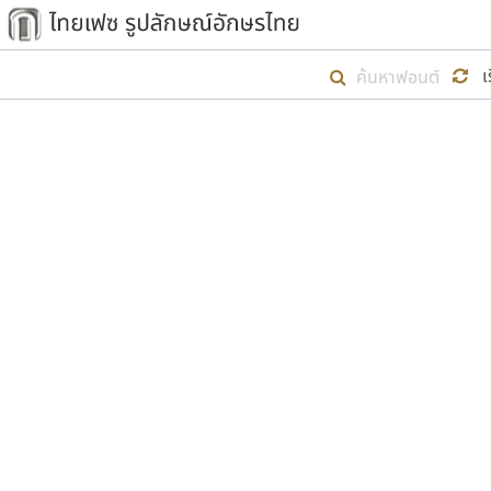
เริ่ม ไทยเฟซ นี้ขึ้นมา
เ
เป้าหมายที่ยังคงดำเนินไปอยู่ คือกา
ไม่ต่ำกว่า ๔๐๐ ฟอนต์ในระบบ หวังว่า 
ตัวอักษรมีหัวขมวด
แบบตัวการ์ตูน
ตัวอักษรไม่มีหัวขมวด
แบบตัวดิสเพลย์
9
A
B
C
D
E
F
ฟอนต์ยอดนิยม
แบบตัวประดิษฐ์
ฟอนต์ล้านดาวน์โหลด
ก
ข
ค
จ
ฉ
ช
แบบตัวพิกเซล
ซ
ฌ
ด
ต
ระบบปฏิบัติการ
แบบตัวพิมพ์ดีด
อัตลักษณ์องค์กร
แบบตัวมีเชิงฐาน
ผู้อ
คุณแ