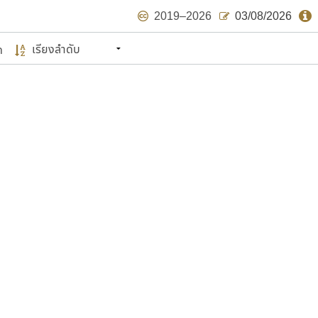
2019–2026
03/08/2026
ด
นหมายถึง ปลายปี พ.ศ. ๒๕๖๒ จะมีฟอนต์
ด้บ้าง ไม่มากก็น้อย
แบบตัวเขียนพู่กัน
แบบฟอนต์ซิ่ง
แบบตัวเนื้อความ
แบบลายมือผู้ใหญ่
S
T
U
V
W
Y
Z
แบบตัวเหลี่ยม
แบบลายมือวัยรุ่น
ย
แบบปลายมน
ร
ฤ
ล
ว
ศ
แบบลายมือเด็ก
ส
ห
อ
ฮ
แบบปลายแหลม
แบบอาลักษณ์
แบบปากกาหัวตัด
ษรไทย
์.คอม