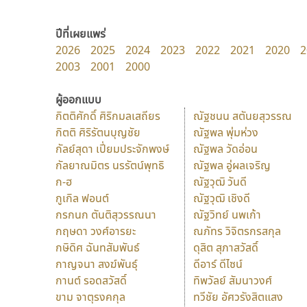
ปีที่เผยแพร่
2026
2025
2024
2023
2022
2021
2020
2
2003
2001
2000
ผู้ออกแบบ
กิตติศักดิ์ ศิริกมลเสถียร
ณัฐชนน สตันยสุวรรณ
กิตติ ศิริรัตนบุญชัย
ณัฐพล พุ่มห่วง
กัลย์สุดา เปี่ยมประจักพงษ์
ณัฐพล วัดอ่อน
กัลยาณมิตร นรรัตน์พุทธิ
ณัฐพล อู่ผลเจริญ
ก-ฮ
ณัฐวุฒิ วันดี
กูเกิล ฟอนต์
ณัฐวุฒิ เชิงดี
กรกนก ตันติสุวรรณนา
ณัฐวิทย์ นพเก้า
กฤษดา วงศ์อารยะ
ณภัทร วิจิตรกรสกุล
กษิดิศ ฉันทสัมพันธ์
ดุสิต สุภาสวัสดิ์
กาญจนา สงฆ์พันธุ์
ดีอาร์ ดีไซน์
กานต์ รอดสวัสดิ์
ทิพวัลย์ สัมนาวงศ์
ขาม จาตุรงคกุล
ทวีชัย อัศวรังสิตแสง