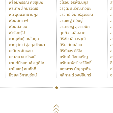
พร้อมพรรณ ศุขสุเมฆ
วิโรจน์ จิรพัฒนกุล
ส
พรเทพ ลัคนาวัฒน์
วรวุฒิ ธนวัฒนาวนิช
ส
พล อุดมวิทยานุกูล
วรวิทย์ จันทร์สุวรรณ
ส
ฟอนต์คราฟ
วรเชษฐ ดีใหญ่
ส
ฟอนต์.คอม
วรเศรษฐ สุวรรณิก
ส
ฟาร์มกรุ๊ป
ศุภกิจ เฉลิมลาภ
ส
ภาณุพันธุ์ ตะลันกูล
ศิริชัย เลิศวรวุฒิ
ส
ภาณุวัฒน์ อู้สกุลวัฒนา
ศิริน กันคล้อย
ส
มณีนุช จันหอม
ศิริภัสสร ศิริไล
ส
มณฑล ธนาโรจน์
ศรัณย์ น้อยเจริญ
ส
มายด์มิวแทนส์ สตูดิโอ
ศรัณยพัชร์ ธารีสิทธิ์
อ
มาโนชญ์ สมศักดิ์
ศฤงคาร ปัญญากิจ
อ
ยิ่งยศ วิภาณุรัตน์
ศศิกานต์ วงษ์อินทร์
อ
Naipol
TLWG
ช
O
Torsilp
ซ