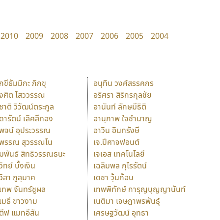
2010
2009
2008
2007
2006
2005
2004
ักขีธัมมิกะ ภิกขุ
อนุทิน วงศ์สรรคกร
ังศิต ไสววรรณ
อริศรา สิริกรกุลชัย
ุชาติ วิวัฒน์ตระกูล
อานันท์ ลักษมีธิติ
ุดารัตน์ เลิศสีทอง
อานุภาพ ใจชำนาญ
ุพจน์ อุประวรรณ
อาวิน อินทรังษี
ุพรรณ สุวรรณโน
เจ.ปีศาจฟอนต์
ัมพันธ์ สิทธิวรรณธนะ
เจเอส เทคโนโลยี
วิทย์ บั้งเงิน
เฉลิมพล กุไรรัตน์
ุวิสา ภูสุมาศ
เดชา วุ้นก้อน
ุเทพ จันทร์ชูผล
เทพพิทักษ์ การุญบุญญานันท์
ุเมธี ขาวงาม
เนติมา เจษฎาพรพันธุ์
ตีฟ แมทอีสัน
เศรษฐวัฒน์ อุทธา