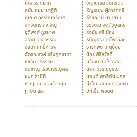
คัดสรร ดีมาก
ธัญชภัสส์ จันทรนิมิ
คนัช อุยยามาฐิติ
ธัญรมณ ผู้ภาวศุทธิ
คเณศ อธิรัตนกรัณฑ์
ธีร์ชญาน์ นามขาน
จักรินทร์ สิงห์หนู
ธีรวัฒน์ พจน์วิบูลศิริ
จุติพงศ์ ภูสุมาศ
ธงชัย ศรีเมือง
จิรายุ บัวสุวรรณ
ธนัญธร เลิศไพรวัลย์
จิลดา ฤทธิ์คำรพ
ธารทิพย์ เกตุย้อย
ฉัตรณรงค์ จริงศุภธาดา
นิกร ศิริสวัสดิ์
ชัชชัย วรธรรม
นิวัฒน์ ภัทโรวาสน์
ชัยชาญ เรืองเจริญผล
นพิน วรรณบูรณ์
ชนก สามิติ
นภนต์ พุทธิพัฒนกุล
ชาญวุฒิ เจนจรัสสกุล
นำโชค สินมงคลรักษา
ฎายิน ลีลา
บีทีเอ็น ฟอนต์
9 Fonts
F
A
Fontcraft