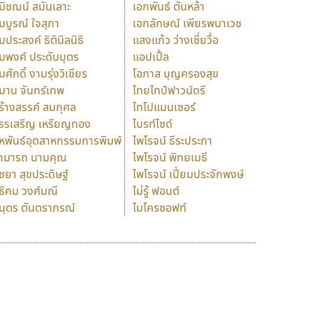
มิชฌน์ สมันเลาะ
เอกพันธ์ ตันหล้า
มบูรณ์ ใจสุภา
เอกลักษณ์ เพียรพนาเวช
มประสงค์ ธิตินิลนิธิ
แสงแก้ว ว่างเซี่ยวื่อ
มพงค์ ประดับบุตร
แอปเปิ้ล
มศักดิ์ งามรุ่งวิเชียร
โอภาส บุญครองสุข
มาน จันทร์เทพ
ไทยไทป์ฟาวน์ดรี
ร้างสรรค์ สมกุศล
ไทโปแมนเซอร์
รรเสริญ เหรียญทอง
ไบรท์ไซด์
หพันธ์อุตสาหกรรมการพิมพ์
ไพโรจน์ ธีระประภา
ามารถ นามคุณ
ไพโรจน์ พิทยเมธี
ิชยา สุขประดิษฐ์
ไพโรจน์ เปี่ยมประจักพงษ์
ธิคม วงศ์มณี
ไม่รู้ ฟอนต์
นุตร ตันตราภรณ์
ไมโครซอฟท์
ร
ฤ