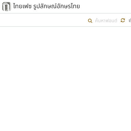
เริ่ม ไทยเฟซ นี้ขึ้นมา
เ
เป้าหมายที่ยังคงดำเนินไปอยู่ คือกา
ไม่ต่ำกว่า ๔๐๐ ฟอนต์ในระบบ หวังว่า 
ตัวอักษรมีหัวขมวด
แบบตัวการ์ตูน
ตัวอักษรไม่มีหัวขมวด
แบบตัวดิสเพลย์
9
A
B
C
D
E
F
ฟอนต์ยอดนิยม
แบบตัวประดิษฐ์
ฟอนต์ล้านดาวน์โหลด
ก
ข
ค
จ
ฉ
ช
แบบตัวพิกเซล
ซ
ฌ
ด
ต
ระบบปฏิบัติการ
แบบตัวพิมพ์ดีด
อัตลักษณ์องค์กร
แบบตัวมีเชิงฐาน
ผู้อ
คุณแ