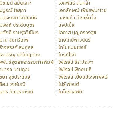
มิชฌน์ สมันเลาะ
เอกพันธ์ ตันหล้า
มบูรณ์ ใจสุภา
เอกลักษณ์ เพียรพนาเวช
มประสงค์ ธิตินิลนิธิ
แสงแก้ว ว่างเซี่ยวื่อ
มพงค์ ประดับบุตร
แอปเปิ้ล
มศักดิ์ งามรุ่งวิเชียร
โอภาส บุญครองสุข
มาน จันทร์เทพ
ไทยไทป์ฟาวน์ดรี
ร้างสรรค์ สมกุศล
ไทโปแมนเซอร์
รรเสริญ เหรียญทอง
ไบรท์ไซด์
หพันธ์อุตสาหกรรมการพิมพ์
ไพโรจน์ ธีระประภา
ามารถ นามคุณ
ไพโรจน์ พิทยเมธี
ิชยา สุขประดิษฐ์
ไพโรจน์ เปี่ยมประจักพงษ์
ธิคม วงศ์มณี
ไม่รู้ ฟอนต์
นุตร ตันตราภรณ์
ไมโครซอฟท์
ร
ฤ