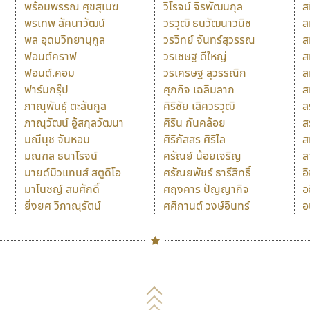
พร้อมพรรณ ศุขสุเมฆ
วิโรจน์ จิรพัฒนกุล
ส
พรเทพ ลัคนาวัฒน์
วรวุฒิ ธนวัฒนาวนิช
ส
พล อุดมวิทยานุกูล
วรวิทย์ จันทร์สุวรรณ
ส
ฟอนต์คราฟ
วรเชษฐ ดีใหญ่
ส
ฟอนต์.คอม
วรเศรษฐ สุวรรณิก
ส
ฟาร์มกรุ๊ป
ศุภกิจ เฉลิมลาภ
ส
ภาณุพันธุ์ ตะลันกูล
ศิริชัย เลิศวรวุฒิ
ส
ภาณุวัฒน์ อู้สกุลวัฒนา
ศิริน กันคล้อย
ส
มณีนุช จันหอม
ศิริภัสสร ศิริไล
ส
มณฑล ธนาโรจน์
ศรัณย์ น้อยเจริญ
ส
มายด์มิวแทนส์ สตูดิโอ
ศรัณยพัชร์ ธารีสิทธิ์
อ
มาโนชญ์ สมศักดิ์
ศฤงคาร ปัญญากิจ
อ
ยิ่งยศ วิภาณุรัตน์
ศศิกานต์ วงษ์อินทร์
อ
Naipol
TLWG
ช
O
Torsilp
ซ