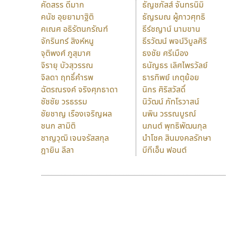
คัดสรร ดีมาก
ธัญชภัสส์ จันทรนิมิ
คนัช อุยยามาฐิติ
ธัญรมณ ผู้ภาวศุทธิ
คเณศ อธิรัตนกรัณฑ์
ธีร์ชญาน์ นามขาน
จักรินทร์ สิงห์หนู
ธีรวัฒน์ พจน์วิบูลศิริ
จุติพงศ์ ภูสุมาศ
ธงชัย ศรีเมือง
จิรายุ บัวสุวรรณ
ธนัญธร เลิศไพรวัลย์
จิลดา ฤทธิ์คำรพ
ธารทิพย์ เกตุย้อย
ฉัตรณรงค์ จริงศุภธาดา
นิกร ศิริสวัสดิ์
ชัชชัย วรธรรม
นิวัฒน์ ภัทโรวาสน์
ชัยชาญ เรืองเจริญผล
นพิน วรรณบูรณ์
ชนก สามิติ
นภนต์ พุทธิพัฒนกุล
ชาญวุฒิ เจนจรัสสกุล
นำโชค สินมงคลรักษา
ฎายิน ลีลา
บีทีเอ็น ฟอนต์
9 Fonts
F
A
Fontcraft