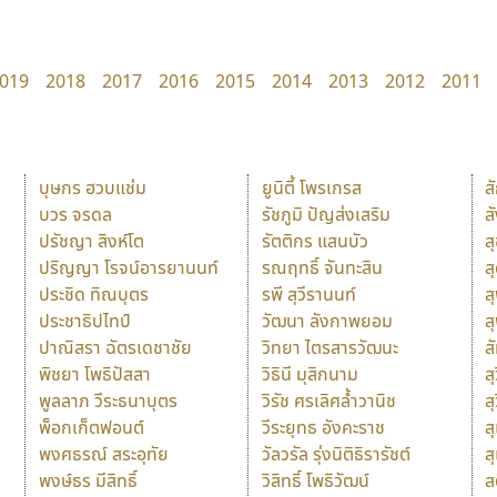
019
2018
2017
2016
2015
2014
2013
2012
2011
บุษกร ฮวบแช่ม
ยูนิตี้ โพรเกรส
ส
บวร จรดล
รัชภูมิ ปัญส่งเสริม
ส
ปรัชญา สิงห์โต
รัตติกร แสนบัว
ส
ปริญญา โรจน์อารยานนท์
รณฤทธิ์ จันทะสิน
ส
ประชิด ทิณบุตร
รพี สุวีรานนท์
ส
ประชาธิปไทป์
วัฒนา ลังกาพยอม
ส
ปาณิสรา ฉัตรเดชาชัย
วิทยา ไตรสารวัฒนะ
ส
พิชยา โพธิปัสสา
วิธินี มุสิกนาม
สุ
พูลลาภ วีระธนาบุตร
วิรัช ศรเลิศล้ำวานิช
ส
พ็อกเก็ตฟอนต์
วีระยุทธ อังคะราช
ส
พงศธรณ์ สระอุทัย
วัลวรัล รุ่งนิติธิรารัชต์
ส
พงษ์ธร มีสิทธิ์
วิสิทธิ์ โพธิวัฒน์
ส