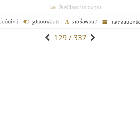
แสดงผลแบบลิสต์
ริ่มต้นใหม่
รูปแบบฟอนต์
รายชื่อฟอนต์
แสดงแบบกริ
รเพิ่มฟอนต์ไทยเข้าไปให้ได้อย่างน้อยเดือนละ ๓๐ ฟอนต์ นั่
129 / 337
นอกจากจะเป็นประโยชน์ต่อตนเองแล้ว จะมีประโยชน์กับผู้อื่นไ
แบบตัวอักษรจีน
แบบตัวอักษรหัวบัว
แบบตัวอักษรซ้อนเงา
แบบตัวอักษรหัวบอด
G
H
I
J
K
L
M
N
O
P
Q
R
แบบตัวอักษรย้อนยุค
แบบตัวอักษรเกาหลี
ขอขอบคุณ
ถ
แบบตัวอักษรล้านนา
ท
ธ
น
บ
ป
แบบตัวอักษรเส้นขอบ
ผ
พ
ฟ
ภ
ม
แบบตัวอักษรลาว
แบบตัวอักษรแฟนซี
แบบตัวอักษรสคริปท์
แบบตัวอักษรโบราณ
อกแบบฟอนต์ไทยทุกท่านที่สร้างสรรค์ผลงานเพื่อสืบสานอัก
อน ปรัชญา สิงห์โต ที่อนุญาตให้เผยแพร่ข้อมูลจาก ฟอนต