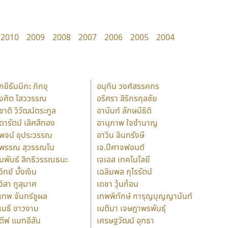
2010
2009
2008
2007
2006
2005
2004
ักขีธัมมิกะ ภิกขุ
อนุทิน วงศ์สรรคกร
ังศิต ไสววรรณ
อริศรา สิริกรกุลชัย
ุชาติ วิวัฒน์ตระกูล
อานันท์ ลักษมีธิติ
ุดารัตน์ เลิศสีทอง
อานุภาพ ใจชำนาญ
ุพจน์ อุประวรรณ
อาวิน อินทรังษี
ุพรรณ สุวรรณโน
เจ.ปีศาจฟอนต์
ัมพันธ์ สิทธิวรรณธนะ
เจเอส เทคโนโลยี
วิทย์ บั้งเงิน
เฉลิมพล กุไรรัตน์
ุวิสา ภูสุมาศ
เดชา วุ้นก้อน
ุเทพ จันทร์ชูผล
เทพพิทักษ์ การุญบุญญานันท์
ุเมธี ขาวงาม
เนติมา เจษฎาพรพันธุ์
ตีฟ แมทอีสัน
เศรษฐวัฒน์ อุทธา