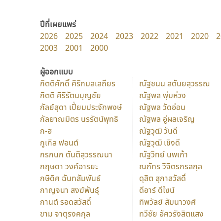
ปีที่เผยแพร่
2026
2025
2024
2023
2022
2021
2020
2
2003
2001
2000
ผู้ออกแบบ
กิตติศักดิ์ ศิริกมลเสถียร
ณัฐชนน สตันยสุวรรณ
กิตติ ศิริรัตนบุญชัย
ณัฐพล พุ่มห่วง
กัลย์สุดา เปี่ยมประจักพงษ์
ณัฐพล วัดอ่อน
กัลยาณมิตร นรรัตน์พุทธิ
ณัฐพล อู่ผลเจริญ
ก-ฮ
ณัฐวุฒิ วันดี
กูเกิล ฟอนต์
ณัฐวุฒิ เชิงดี
กรกนก ตันติสุวรรณนา
ณัฐวิทย์ นพเก้า
กฤษดา วงศ์อารยะ
ณภัทร วิจิตรกรสกุล
กษิดิศ ฉันทสัมพันธ์
ดุสิต สุภาสวัสดิ์
กาญจนา สงฆ์พันธุ์
ดีอาร์ ดีไซน์
กานต์ รอดสวัสดิ์
ทิพวัลย์ สัมนาวงศ์
ขาม จาตุรงคกุล
ทวีชัย อัศวรังสิตแสง