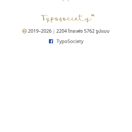
P
TS
PANI
Type Buthon
ฐ
PK
Typomancer
ฑ
PS
U
Q
UID
ด
2019–2026
2204 ไทยเฟซ 5762 รูปแบบ
|
R
UNK
ต
TypoSociety
S
UPC
ถ
Sarun’s
V
ท
SD
W
ธ
SOV
X
น
SP
Y
บ
Superstore
Z
ป
Surafont
zooddooz
ผ
T
ก
ฝ
TA
ข
TCHA
ค
TEPC
ง
ภ
TF
จ
ม