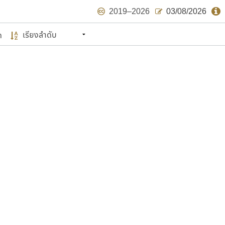
2019–2026
03/08/2026
ด
นหมายถึง ปลายปี พ.ศ. ๒๕๖๒ จะมีฟอนต์
ด้บ้าง ไม่มากก็น้อย
แบบตัวเขียนพู่กัน
แบบฟอนต์ซิ่ง
แบบตัวเนื้อความ
แบบลายมือผู้ใหญ่
S
T
U
V
W
Y
Z
แบบตัวเหลี่ยม
แบบลายมือวัยรุ่น
ย
แบบปลายมน
ร
ฤ
ล
ว
ศ
แบบลายมือเด็ก
ส
ห
อ
ฮ
แบบปลายแหลม
แบบอาลักษณ์
แบบปากกาหัวตัด
ษรไทย
์.คอม