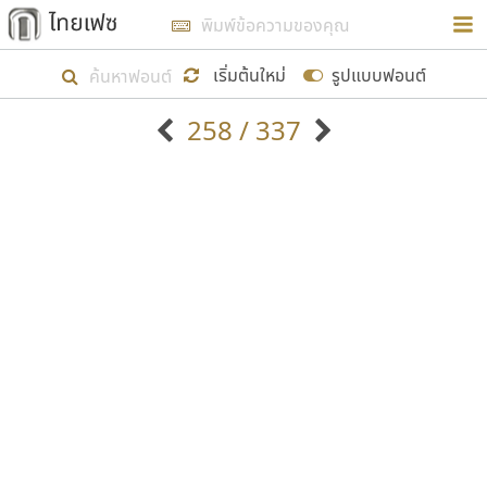
การในรูปแบบใหม่เพื่อใช้เป็นแนวทางในการศึกษารูป
ร่างหน้าตาของฟอนต์ไทยสำหรับการเรียนรู้เพื่อเริ่ม
เริ่มต้นใหม่
รูปแบบฟอนต์
สร้างฟอนต์ของตัวเอง ในเดือนมีนาคม พ.ศ. ๒๕๖๒ จึง
258 / 337
ได้เริ่ม ไทยเฟซ นี้ขึ้นมา
ตัวอักษรมีหัวขมวด
แบบตัวอักษรหัวบัว
แสดงผลแบบลิสต์
ตัวอักษรไม่มีหัวขมวด
แบบตัวอักษรหัวบอด
9
A
B
C
D
E
F
G
H
I
J
ฟอนต์ยอดนิยม
แบบตัวอักษรเกาหลี
เป้าหมายที่ยังคงดำเนินไปอยู่ คือการเพิ่มฟอนต์ไทย
K
L
M
N
O
P
Q
R
S
T
U
ฟอนต์ล้านดาวน์โหลด
แบบตัวอักษรเส้นขอบ
เข้าไปให้ได้อย่างน้อยเดือนละ ๓๐ ฟอนต์ นั่นหมายถึง
ระบบปฏิบัติการ
แบบตัวอักษรแฟนซี
V
W
Y
Z
อัตลักษณ์องค์กร
แบบตัวอักษรโบราณ
ปลายปี พ.ศ. ๒๕๖๒ จะมีฟอนต์ไม่ต่ำกว่า ๔๐๐ ฟอนต์ใน
แบบตัวการ์ตูน
แบบตัวเขียนพู่กัน
ก
ข
ค
จ
ฉ
ช
ซ
ฌ
ด
ต
ถ
ระบบ หวังว่า นอกจากจะเป็นประโยชน์ต่อตนเองแล้ว
แบบตัวดิสเพลย์
แบบตัวเนื้อความ
จะมีประโยชน์กับผู้อื่นได้บ้าง ไม่มากก็น้อย
แบบตัวประดิษฐ์
แบบตัวเหลี่ยม
ท
ธ
น
บ
ป
ผ
พ
ฟ
ภ
ม
ย
แบบตัวพิกเซล
แบบปลายมน
ร
ฤ
ล
ว
ศ
ส
ห
อ
ฮ
แบบตัวพิมพ์ดีด
แบบปลายแหลม
ขอขอบคุณ
แบบตัวมีเชิงฐาน
แบบปากกาหัวตัด
แบบตัวอักษรจีน
แบบฟอนต์ซิ่ง
แบบตัวอักษรซ้อนเงา
แบบลายมือผู้ใหญ่