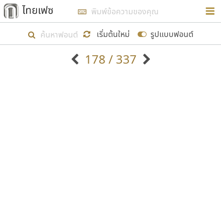
การในรูปแบบใหม่เพื่อใช้เป็นแนวทางในการศึกษารูป
ร่างหน้าตาของฟอนต์ไทยสำหรับการเรียนรู้เพื่อเริ่ม
เริ่มต้นใหม่
รูปแบบฟอนต์
สร้างฟอนต์ของตัวเอง ในเดือนมีนาคม พ.ศ. ๒๕๖๒ จึง
178 / 337
ได้เริ่ม ไทยเฟซ นี้ขึ้นมา
ตัวอักษรมีหัวขมวด
แบบตัวอักษรหัวบัว
แสดงผลแบบลิสต์
ตัวอักษรไม่มีหัวขมวด
แบบตัวอักษรหัวบอด
9
A
B
C
D
E
F
G
H
I
J
ฟอนต์ยอดนิยม
แบบตัวอักษรเกาหลี
เป้าหมายที่ยังคงดำเนินไปอยู่ คือการเพิ่มฟอนต์ไทย
K
L
M
N
O
P
Q
R
S
T
U
ฟอนต์ล้านดาวน์โหลด
แบบตัวอักษรเส้นขอบ
เข้าไปให้ได้อย่างน้อยเดือนละ ๓๐ ฟอนต์ นั่นหมายถึง
ระบบปฏิบัติการ
แบบตัวอักษรแฟนซี
V
W
Y
Z
อัตลักษณ์องค์กร
แบบตัวอักษรโบราณ
ปลายปี พ.ศ. ๒๕๖๒ จะมีฟอนต์ไม่ต่ำกว่า ๔๐๐ ฟอนต์ใน
แบบตัวการ์ตูน
แบบตัวเขียนพู่กัน
ก
ข
ค
จ
ฉ
ช
ซ
ฌ
ด
ต
ถ
ระบบ หวังว่า นอกจากจะเป็นประโยชน์ต่อตนเองแล้ว
แบบตัวดิสเพลย์
แบบตัวเนื้อความ
จะมีประโยชน์กับผู้อื่นได้บ้าง ไม่มากก็น้อย
แบบตัวประดิษฐ์
แบบตัวเหลี่ยม
ท
ธ
น
บ
ป
ผ
พ
ฟ
ภ
ม
ย
แบบตัวพิกเซล
แบบปลายมน
ร
ฤ
ล
ว
ศ
ส
ห
อ
ฮ
แบบตัวพิมพ์ดีด
แบบปลายแหลม
ขอขอบคุณ
แบบตัวมีเชิงฐาน
แบบปากกาหัวตัด
แบบตัวอักษรจีน
แบบฟอนต์ซิ่ง
แบบตัวอักษรซ้อนเงา
แบบลายมือผู้ใหญ่