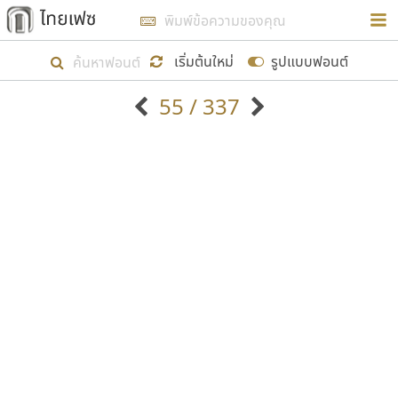
การในรูปแบบใหม่เพื่อใช้เป็นแนวทางในการศึกษารูป
ร่างหน้าตาของฟอนต์ไทยสำหรับการเรียนรู้เพื่อเริ่ม
เริ่มต้นใหม่
รูปแบบฟอนต์
สร้างฟอนต์ของตัวเอง ในเดือนมีนาคม พ.ศ. ๒๕๖๒ จึง
55 / 337
ได้เริ่ม ไทยเฟซ นี้ขึ้นมา
ตัวอักษรมีหัวขมวด
แบบตัวอักษรหัวบัว
แสดงผลแบบลิสต์
ตัวอักษรไม่มีหัวขมวด
แบบตัวอักษรหัวบอด
9
A
B
C
D
E
F
G
H
I
J
ฟอนต์ยอดนิยม
แบบตัวอักษรเกาหลี
เป้าหมายที่ยังคงดำเนินไปอยู่ คือการเพิ่มฟอนต์ไทย
K
L
M
N
O
P
Q
R
S
T
U
ฟอนต์ล้านดาวน์โหลด
แบบตัวอักษรเส้นขอบ
เข้าไปให้ได้อย่างน้อยเดือนละ ๓๐ ฟอนต์ นั่นหมายถึง
ระบบปฏิบัติการ
แบบตัวอักษรแฟนซี
V
W
Y
Z
อัตลักษณ์องค์กร
แบบตัวอักษรโบราณ
ปลายปี พ.ศ. ๒๕๖๒ จะมีฟอนต์ไม่ต่ำกว่า ๔๐๐ ฟอนต์ใน
แบบตัวการ์ตูน
แบบตัวเขียนพู่กัน
ก
ข
ค
จ
ฉ
ช
ซ
ฌ
ด
ต
ถ
ระบบ หวังว่า นอกจากจะเป็นประโยชน์ต่อตนเองแล้ว
แบบตัวดิสเพลย์
แบบตัวเนื้อความ
จะมีประโยชน์กับผู้อื่นได้บ้าง ไม่มากก็น้อย
แบบตัวประดิษฐ์
แบบตัวเหลี่ยม
ท
ธ
น
บ
ป
ผ
พ
ฟ
ภ
ม
ย
แบบตัวพิกเซล
แบบปลายมน
ร
ฤ
ล
ว
ศ
ส
ห
อ
ฮ
แบบตัวพิมพ์ดีด
แบบปลายแหลม
ขอขอบคุณ
แบบตัวมีเชิงฐาน
แบบปากกาหัวตัด
แบบตัวอักษรจีน
แบบฟอนต์ซิ่ง
แบบตัวอักษรซ้อนเงา
แบบลายมือผู้ใหญ่