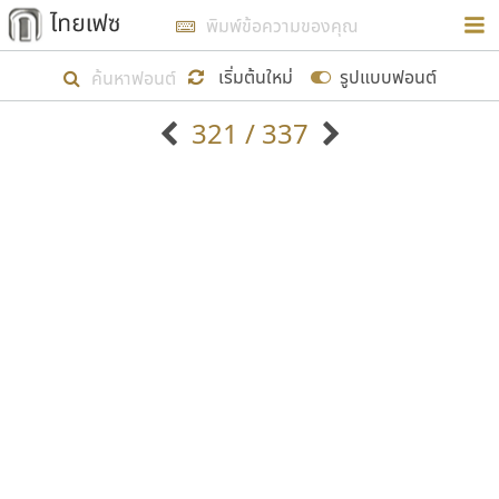
การในรูปแบบใหม่เพื่อใช้เป็นแนวทางในการศึกษารูป
ร่างหน้าตาของฟอนต์ไทยสำหรับการเรียนรู้เพื่อเริ่ม
เริ่มต้นใหม่
รูปแบบฟอนต์
สร้างฟอนต์ของตัวเอง ในเดือนมีนาคม พ.ศ. ๒๕๖๒ จึง
321 / 337
ได้เริ่ม ไทยเฟซ นี้ขึ้นมา
ตัวอักษรมีหัวขมวด
แบบตัวอักษรหัวบัว
แสดงผลแบบลิสต์
ตัวอักษรไม่มีหัวขมวด
แบบตัวอักษรหัวบอด
9
A
B
C
D
E
F
G
H
I
J
ฟอนต์ยอดนิยม
แบบตัวอักษรเกาหลี
เป้าหมายที่ยังคงดำเนินไปอยู่ คือการเพิ่มฟอนต์ไทย
K
L
M
N
O
P
Q
R
S
T
U
ฟอนต์ล้านดาวน์โหลด
แบบตัวอักษรเส้นขอบ
เข้าไปให้ได้อย่างน้อยเดือนละ ๓๐ ฟอนต์ นั่นหมายถึง
ระบบปฏิบัติการ
แบบตัวอักษรแฟนซี
V
W
Y
Z
อัตลักษณ์องค์กร
แบบตัวอักษรโบราณ
ปลายปี พ.ศ. ๒๕๖๒ จะมีฟอนต์ไม่ต่ำกว่า ๔๐๐ ฟอนต์ใน
แบบตัวการ์ตูน
แบบตัวเขียนพู่กัน
ก
ข
ค
จ
ฉ
ช
ซ
ฌ
ด
ต
ถ
ระบบ หวังว่า นอกจากจะเป็นประโยชน์ต่อตนเองแล้ว
แบบตัวดิสเพลย์
แบบตัวเนื้อความ
จะมีประโยชน์กับผู้อื่นได้บ้าง ไม่มากก็น้อย
แบบตัวประดิษฐ์
แบบตัวเหลี่ยม
ท
ธ
น
บ
ป
ผ
พ
ฟ
ภ
ม
ย
แบบตัวพิกเซล
แบบปลายมน
ร
ฤ
ล
ว
ศ
ส
ห
อ
ฮ
แบบตัวพิมพ์ดีด
แบบปลายแหลม
ขอขอบคุณ
แบบตัวมีเชิงฐาน
แบบปากกาหัวตัด
แบบตัวอักษรจีน
แบบฟอนต์ซิ่ง
แบบตัวอักษรซ้อนเงา
แบบลายมือผู้ใหญ่