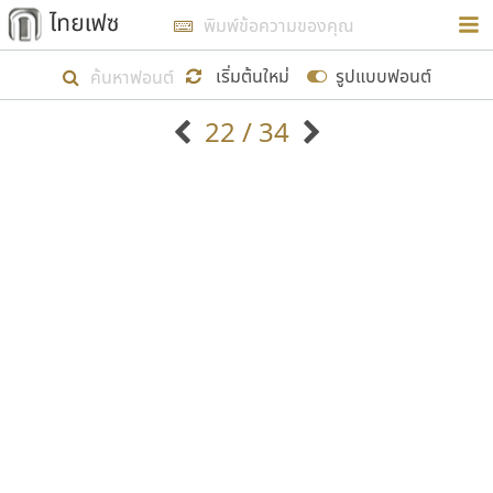
การในรูปแบบใหม่เพื่อใช้เป็นแนวทางในการศึกษารูป
ร่างหน้าตาของฟอนต์ไทยสำหรับการเรียนรู้เพื่อเริ่ม
เริ่มต้นใหม่
รูปแบบฟอนต์
สร้างฟอนต์ของตัวเอง ในเดือนมีนาคม พ.ศ. ๒๕๖๒ จึง
22 / 34
ได้เริ่ม ไทยเฟซ นี้ขึ้นมา
ตัวอักษรมีหัวขมวด
แบบตัวอักษรหัวบัว
แสดงผลแบบลิสต์
ตัวอักษรไม่มีหัวขมวด
แบบตัวอักษรหัวบอด
9
A
B
C
D
E
F
G
H
I
J
ฟอนต์ยอดนิยม
แบบตัวอักษรเกาหลี
เป้าหมายที่ยังคงดำเนินไปอยู่ คือการเพิ่มฟอนต์ไทย
K
L
M
N
O
P
Q
R
S
T
U
ฟอนต์ล้านดาวน์โหลด
แบบตัวอักษรเส้นขอบ
เข้าไปให้ได้อย่างน้อยเดือนละ ๓๐ ฟอนต์ นั่นหมายถึง
ระบบปฏิบัติการ
แบบตัวอักษรแฟนซี
V
W
Y
Z
อัตลักษณ์องค์กร
แบบตัวอักษรโบราณ
ปลายปี พ.ศ. ๒๕๖๒ จะมีฟอนต์ไม่ต่ำกว่า ๔๐๐ ฟอนต์ใน
แบบตัวการ์ตูน
แบบตัวเขียนพู่กัน
ก
ข
ค
จ
ฉ
ช
ซ
ฌ
ด
ต
ถ
ระบบ หวังว่า นอกจากจะเป็นประโยชน์ต่อตนเองแล้ว
แบบตัวดิสเพลย์
แบบตัวเนื้อความ
จะมีประโยชน์กับผู้อื่นได้บ้าง ไม่มากก็น้อย
แบบตัวประดิษฐ์
แบบตัวเหลี่ยม
ท
ธ
น
บ
ป
ผ
พ
ฟ
ภ
ม
ย
แบบตัวพิกเซล
แบบปลายมน
ร
ฤ
ล
ว
ศ
ส
ห
อ
ฮ
แบบตัวพิมพ์ดีด
แบบปลายแหลม
ขอขอบคุณ
แบบตัวมีเชิงฐาน
แบบปากกาหัวตัด
แบบตัวอักษรจีน
แบบฟอนต์ซิ่ง
แบบตัวอักษรซ้อนเงา
แบบลายมือผู้ใหญ่