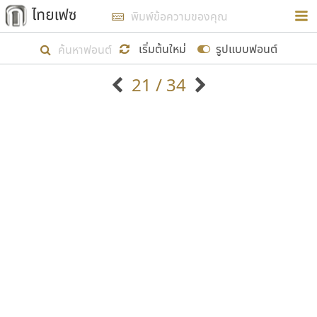
การในรูปแบบใหม่เพื่อใช้เป็นแนวทางในการศึกษารูป
ร่างหน้าตาของฟอนต์ไทยสำหรับการเรียนรู้เพื่อเริ่ม
เริ่มต้นใหม่
รูปแบบฟอนต์
สร้างฟอนต์ของตัวเอง ในเดือนมีนาคม พ.ศ. ๒๕๖๒ จึง
21 / 34
ได้เริ่ม ไทยเฟซ นี้ขึ้นมา
ตัวอักษรมีหัวขมวด
แบบตัวอักษรหัวบัว
แสดงผลแบบลิสต์
ตัวอักษรไม่มีหัวขมวด
แบบตัวอักษรหัวบอด
9
A
B
C
D
E
F
G
H
I
J
ฟอนต์ยอดนิยม
แบบตัวอักษรเกาหลี
เป้าหมายที่ยังคงดำเนินไปอยู่ คือการเพิ่มฟอนต์ไทย
K
L
M
N
O
P
Q
R
S
T
U
ฟอนต์ล้านดาวน์โหลด
แบบตัวอักษรเส้นขอบ
เข้าไปให้ได้อย่างน้อยเดือนละ ๓๐ ฟอนต์ นั่นหมายถึง
ระบบปฏิบัติการ
แบบตัวอักษรแฟนซี
V
W
Y
Z
อัตลักษณ์องค์กร
แบบตัวอักษรโบราณ
ปลายปี พ.ศ. ๒๕๖๒ จะมีฟอนต์ไม่ต่ำกว่า ๔๐๐ ฟอนต์ใน
แบบตัวการ์ตูน
แบบตัวเขียนพู่กัน
ก
ข
ค
จ
ฉ
ช
ซ
ฌ
ด
ต
ถ
ระบบ หวังว่า นอกจากจะเป็นประโยชน์ต่อตนเองแล้ว
แบบตัวดิสเพลย์
แบบตัวเนื้อความ
จะมีประโยชน์กับผู้อื่นได้บ้าง ไม่มากก็น้อย
แบบตัวประดิษฐ์
แบบตัวเหลี่ยม
ท
ธ
น
บ
ป
ผ
พ
ฟ
ภ
ม
ย
แบบตัวพิกเซล
แบบปลายมน
ร
ฤ
ล
ว
ศ
ส
ห
อ
ฮ
แบบตัวพิมพ์ดีด
แบบปลายแหลม
ขอขอบคุณ
แบบตัวมีเชิงฐาน
แบบปากกาหัวตัด
แบบตัวอักษรจีน
แบบฟอนต์ซิ่ง
แบบตัวอักษรซ้อนเงา
แบบลายมือผู้ใหญ่