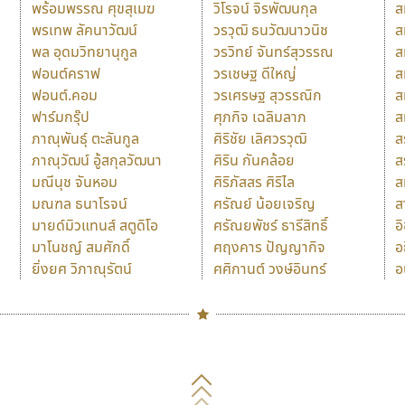
พร้อมพรรณ ศุขสุเมฆ
วิโรจน์ จิรพัฒนกุล
ส
พรเทพ ลัคนาวัฒน์
วรวุฒิ ธนวัฒนาวนิช
ส
พล อุดมวิทยานุกูล
วรวิทย์ จันทร์สุวรรณ
ส
ฟอนต์คราฟ
วรเชษฐ ดีใหญ่
ส
ฟอนต์.คอม
วรเศรษฐ สุวรรณิก
ส
ฟาร์มกรุ๊ป
ศุภกิจ เฉลิมลาภ
ส
ภาณุพันธุ์ ตะลันกูล
ศิริชัย เลิศวรวุฒิ
ส
ภาณุวัฒน์ อู้สกุลวัฒนา
ศิริน กันคล้อย
ส
มณีนุช จันหอม
ศิริภัสสร ศิริไล
ส
มณฑล ธนาโรจน์
ศรัณย์ น้อยเจริญ
ส
มายด์มิวแทนส์ สตูดิโอ
ศรัณยพัชร์ ธารีสิทธิ์
อ
มาโนชญ์ สมศักดิ์
ศฤงคาร ปัญญากิจ
อ
ยิ่งยศ วิภาณุรัตน์
ศศิกานต์ วงษ์อินทร์
อ
Naipol
TLWG
ช
O
Torsilp
ซ