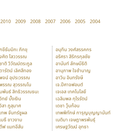
2010
2009
2008
2007
2006
2005
2004
ักขีธัมมิกะ ภิกขุ
อนุทิน วงศ์สรรคกร
ังศิต ไสววรรณ
อริศรา สิริกรกุลชัย
ุชาติ วิวัฒน์ตระกูล
อานันท์ ลักษมีธิติ
ุดารัตน์ เลิศสีทอง
อานุภาพ ใจชำนาญ
ุพจน์ อุประวรรณ
อาวิน อินทรังษี
ุพรรณ สุวรรณโน
เจ.ปีศาจฟอนต์
ัมพันธ์ สิทธิวรรณธนะ
เจเอส เทคโนโลยี
วิทย์ บั้งเงิน
เฉลิมพล กุไรรัตน์
ุวิสา ภูสุมาศ
เดชา วุ้นก้อน
ุเทพ จันทร์ชูผล
เทพพิทักษ์ การุญบุญญานันท์
ุเมธี ขาวงาม
เนติมา เจษฎาพรพันธุ์
ตีฟ แมทอีสัน
เศรษฐวัฒน์ อุทธา