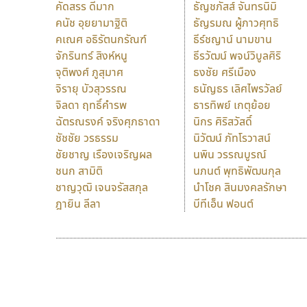
คัดสรร ดีมาก
ธัญชภัสส์ จันทรนิมิ
คนัช อุยยามาฐิติ
ธัญรมณ ผู้ภาวศุทธิ
คเณศ อธิรัตนกรัณฑ์
ธีร์ชญาน์ นามขาน
จักรินทร์ สิงห์หนู
ธีรวัฒน์ พจน์วิบูลศิริ
จุติพงศ์ ภูสุมาศ
ธงชัย ศรีเมือง
จิรายุ บัวสุวรรณ
ธนัญธร เลิศไพรวัลย์
จิลดา ฤทธิ์คำรพ
ธารทิพย์ เกตุย้อย
ฉัตรณรงค์ จริงศุภธาดา
นิกร ศิริสวัสดิ์
ชัชชัย วรธรรม
นิวัฒน์ ภัทโรวาสน์
ชัยชาญ เรืองเจริญผล
นพิน วรรณบูรณ์
ชนก สามิติ
นภนต์ พุทธิพัฒนกุล
ชาญวุฒิ เจนจรัสสกุล
นำโชค สินมงคลรักษา
ฎายิน ลีลา
บีทีเอ็น ฟอนต์
9 Fonts
F
A
Fontcraft