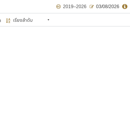
2019–2026
03/08/2026
ด
นหมายถึง ปลายปี พ.ศ. ๒๕๖๒ จะมีฟอนต์
ด้บ้าง ไม่มากก็น้อย
แบบตัวเขียนพู่กัน
แบบฟอนต์ซิ่ง
แบบตัวเนื้อความ
แบบลายมือผู้ใหญ่
S
T
U
V
W
Y
Z
แบบตัวเหลี่ยม
แบบลายมือวัยรุ่น
ย
แบบปลายมน
ร
ฤ
ล
ว
ศ
แบบลายมือเด็ก
ส
ห
อ
ฮ
แบบปลายแหลม
แบบอาลักษณ์
แบบปากกาหัวตัด
ษรไทย
์.คอม