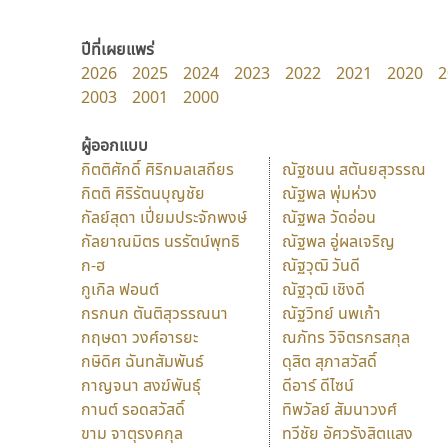
ปีที่เผยแพร่
2026
2025
2024
2023
2022
2021
2020
2
2003
2001
2000
ผู้ออกแบบ
กิตติศักดิ์ ศิริกมลเสถียร
ณัฐชนน สตันยสุวรรณ
กิตติ ศิริรัตนบุญชัย
ณัฐพล พุ่มห่วง
กัลย์สุดา เปี่ยมประจักพงษ์
ณัฐพล วัดอ่อน
กัลยาณมิตร นรรัตน์พุทธิ
ณัฐพล อู่ผลเจริญ
ก-ฮ
ณัฐวุฒิ วันดี
กูเกิล ฟอนต์
ณัฐวุฒิ เชิงดี
กรกนก ตันติสุวรรณนา
ณัฐวิทย์ นพเก้า
กฤษดา วงศ์อารยะ
ณภัทร วิจิตรกรสกุล
กษิดิศ ฉันทสัมพันธ์
ดุสิต สุภาสวัสดิ์
กาญจนา สงฆ์พันธุ์
ดีอาร์ ดีไซน์
กานต์ รอดสวัสดิ์
ทิพวัลย์ สัมนาวงศ์
ขาม จาตุรงคกุล
ทวีชัย อัศวรังสิตแสง