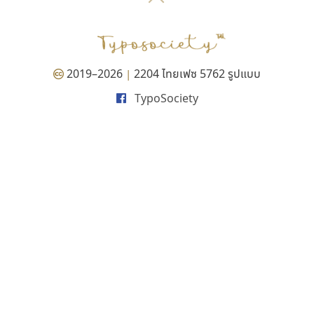
P
TS
PANI
Type Buthon
ฐ
PK
Typomancer
ฑ
PS
U
Q
UID
ด
2019–2026
2204 ไทยเฟซ 5762 รูปแบบ
|
R
UNK
ต
TypoSociety
S
UPC
ถ
Sarun’s
V
ท
SD
W
ธ
SOV
X
น
SP
Y
บ
Superstore
Z
ป
Surafont
zooddooz
ผ
T
ก
ฝ
TA
ข
TCHA
ค
TEPC
ง
ภ
TF
จ
ม