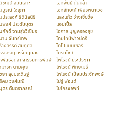
มิชฌน์ สมันเลาะ
เอกพันธ์ ตันหล้า
มบูรณ์ ใจสุภา
เอกลักษณ์ เพียรพนาเวช
มประสงค์ ธิตินิลนิธิ
แสงแก้ว ว่างเซี่ยวื่อ
มพงค์ ประดับบุตร
แอปเปิ้ล
มศักดิ์ งามรุ่งวิเชียร
โอภาส บุญครองสุข
มาน จันทร์เทพ
ไทยไทป์ฟาวน์ดรี
ร้างสรรค์ สมกุศล
ไทโปแมนเซอร์
รรเสริญ เหรียญทอง
ไบรท์ไซด์
หพันธ์อุตสาหกรรมการพิมพ์
ไพโรจน์ ธีระประภา
ามารถ นามคุณ
ไพโรจน์ พิทยเมธี
ิชยา สุขประดิษฐ์
ไพโรจน์ เปี่ยมประจักพงษ์
ธิคม วงศ์มณี
ไม่รู้ ฟอนต์
นุตร ตันตราภรณ์
ไมโครซอฟท์
ร
ฤ