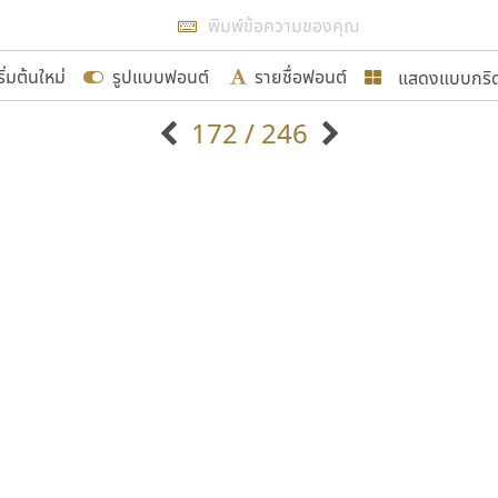
แสดงผลแบบลิสต์
ริ่มต้นใหม่
รูปแบบฟอนต์
รายชื่อฟอนต์
แสดงแบบกริ
รเพิ่มฟอนต์ไทยเข้าไปให้ได้อย่างน้อยเดือนละ ๓๐ ฟอนต์ นั่
172 / 246
นอกจากจะเป็นประโยชน์ต่อตนเองแล้ว จะมีประโยชน์กับผู้อื่นไ
แบบตัวอักษรจีน
แบบตัวอักษรหัวบัว
แบบตัวอักษรซ้อนเงา
แบบตัวอักษรหัวบอด
G
H
I
J
K
L
M
N
O
P
Q
R
แบบตัวอักษรย้อนยุค
แบบตัวอักษรเกาหลี
ขอขอบคุณ
ถ
แบบตัวอักษรล้านนา
ท
ธ
น
บ
ป
แบบตัวอักษรเส้นขอบ
ผ
พ
ฟ
ภ
ม
แบบตัวอักษรลาว
แบบตัวอักษรแฟนซี
แบบตัวอักษรสคริปท์
แบบตัวอักษรโบราณ
อกแบบฟอนต์ไทยทุกท่านที่สร้างสรรค์ผลงานเพื่อสืบสานอัก
อน ปรัชญา สิงห์โต ที่อนุญาตให้เผยแพร่ข้อมูลจาก ฟอนต