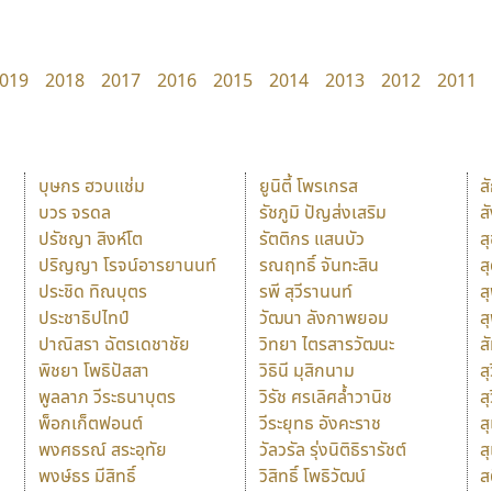
019
2018
2017
2016
2015
2014
2013
2012
2011
บุษกร ฮวบแช่ม
ยูนิตี้ โพรเกรส
ส
บวร จรดล
รัชภูมิ ปัญส่งเสริม
ส
ปรัชญา สิงห์โต
รัตติกร แสนบัว
ส
ปริญญา โรจน์อารยานนท์
รณฤทธิ์ จันทะสิน
ส
ประชิด ทิณบุตร
รพี สุวีรานนท์
ส
ประชาธิปไทป์
วัฒนา ลังกาพยอม
ส
ปาณิสรา ฉัตรเดชาชัย
วิทยา ไตรสารวัฒนะ
ส
พิชยา โพธิปัสสา
วิธินี มุสิกนาม
สุ
พูลลาภ วีระธนาบุตร
วิรัช ศรเลิศล้ำวานิช
ส
พ็อกเก็ตฟอนต์
วีระยุทธ อังคะราช
ส
พงศธรณ์ สระอุทัย
วัลวรัล รุ่งนิติธิรารัชต์
ส
พงษ์ธร มีสิทธิ์
วิสิทธิ์ โพธิวัฒน์
ส