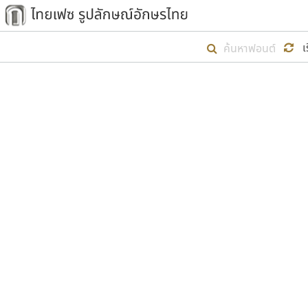
เริ่ม ไทยเฟซ นี้ขึ้นมา
เ
เป้าหมายที่ยังคงดำเนินไปอยู่ คือกา
ไม่ต่ำกว่า ๔๐๐ ฟอนต์ในระบบ หวังว่า 
ตัวอักษรมีหัวขมวด
แบบตัวการ์ตูน
ตัวอักษรไม่มีหัวขมวด
แบบตัวดิสเพลย์
9
A
B
C
D
E
F
ฟอนต์ยอดนิยม
แบบตัวประดิษฐ์
ฟอนต์ล้านดาวน์โหลด
ก
ข
ค
จ
ฉ
ช
แบบตัวพิกเซล
ซ
ฌ
ด
ต
ระบบปฏิบัติการ
แบบตัวพิมพ์ดีด
อัตลักษณ์องค์กร
แบบตัวมีเชิงฐาน
ผู้อ
คุณแ