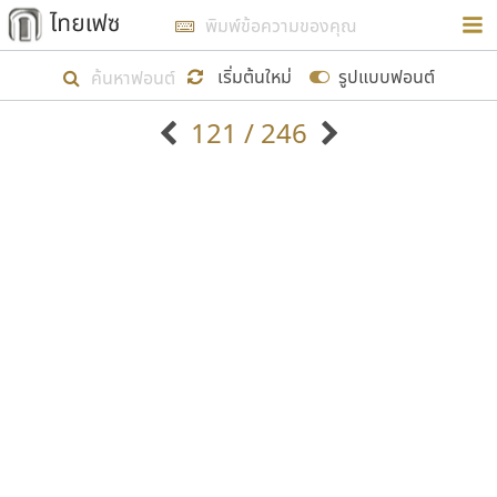
การในรูปแบบใหม่เพื่อใช้เป็นแนวทางในการศึกษารูป
ร่างหน้าตาของฟอนต์ไทยสำหรับการเรียนรู้เพื่อเริ่ม
เริ่มต้นใหม่
รูปแบบฟอนต์
สร้างฟอนต์ของตัวเอง ในเดือนมีนาคม พ.ศ. ๒๕๖๒ จึง
121 / 246
ได้เริ่ม ไทยเฟซ นี้ขึ้นมา
ตัวอักษรมีหัวขมวด
แบบตัวอักษรหัวบัว
แสดงผลแบบลิสต์
ตัวอักษรไม่มีหัวขมวด
แบบตัวอักษรหัวบอด
9
A
B
C
D
E
F
G
H
I
J
ฟอนต์ยอดนิยม
แบบตัวอักษรเกาหลี
เป้าหมายที่ยังคงดำเนินไปอยู่ คือการเพิ่มฟอนต์ไทย
K
L
M
N
O
P
Q
R
S
T
U
ฟอนต์ล้านดาวน์โหลด
แบบตัวอักษรเส้นขอบ
เข้าไปให้ได้อย่างน้อยเดือนละ ๓๐ ฟอนต์ นั่นหมายถึง
ระบบปฏิบัติการ
แบบตัวอักษรแฟนซี
V
W
Y
Z
อัตลักษณ์องค์กร
แบบตัวอักษรโบราณ
ปลายปี พ.ศ. ๒๕๖๒ จะมีฟอนต์ไม่ต่ำกว่า ๔๐๐ ฟอนต์ใน
แบบตัวการ์ตูน
แบบตัวเขียนพู่กัน
ก
ข
ค
จ
ฉ
ช
ซ
ฌ
ด
ต
ถ
ระบบ หวังว่า นอกจากจะเป็นประโยชน์ต่อตนเองแล้ว
แบบตัวดิสเพลย์
แบบตัวเนื้อความ
จะมีประโยชน์กับผู้อื่นได้บ้าง ไม่มากก็น้อย
แบบตัวประดิษฐ์
แบบตัวเหลี่ยม
ท
ธ
น
บ
ป
ผ
พ
ฟ
ภ
ม
ย
แบบตัวพิกเซล
แบบปลายมน
ร
ฤ
ล
ว
ศ
ส
ห
อ
ฮ
แบบตัวพิมพ์ดีด
แบบปลายแหลม
ขอขอบคุณ
แบบตัวมีเชิงฐาน
แบบปากกาหัวตัด
แบบตัวอักษรจีน
แบบฟอนต์ซิ่ง
แบบตัวอักษรซ้อนเงา
แบบลายมือผู้ใหญ่