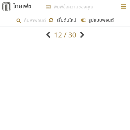
การในรูปแบบใหม่เพื่อใช้เป็นแนวทางในการศึกษารูป
ร่างหน้าตาของฟอนต์ไทยสำหรับการเรียนรู้เพื่อเริ่ม
เริ่มต้นใหม่
รูปแบบฟอนต์
สร้างฟอนต์ของตัวเอง ในเดือนมีนาคม พ.ศ. ๒๕๖๒ จึง
12 / 30
ได้เริ่ม ไทยเฟซ นี้ขึ้นมา
ตัวอักษรมีหัวขมวด
แบบตัวอักษรหัวบัว
แสดงผลแบบลิสต์
ตัวอักษรไม่มีหัวขมวด
แบบตัวอักษรหัวบอด
9
A
B
C
D
E
F
G
H
I
J
ฟอนต์ยอดนิยม
แบบตัวอักษรเกาหลี
เป้าหมายที่ยังคงดำเนินไปอยู่ คือการเพิ่มฟอนต์ไทย
K
L
M
N
O
P
Q
R
S
T
U
ฟอนต์ล้านดาวน์โหลด
แบบตัวอักษรเส้นขอบ
เข้าไปให้ได้อย่างน้อยเดือนละ ๓๐ ฟอนต์ นั่นหมายถึง
ระบบปฏิบัติการ
แบบตัวอักษรแฟนซี
V
W
Y
Z
อัตลักษณ์องค์กร
แบบตัวอักษรโบราณ
ปลายปี พ.ศ. ๒๕๖๒ จะมีฟอนต์ไม่ต่ำกว่า ๔๐๐ ฟอนต์ใน
แบบตัวการ์ตูน
แบบตัวเขียนพู่กัน
ก
ข
ค
จ
ฉ
ช
ซ
ฌ
ด
ต
ถ
ระบบ หวังว่า นอกจากจะเป็นประโยชน์ต่อตนเองแล้ว
แบบตัวดิสเพลย์
แบบตัวเนื้อความ
จะมีประโยชน์กับผู้อื่นได้บ้าง ไม่มากก็น้อย
แบบตัวประดิษฐ์
แบบตัวเหลี่ยม
ท
ธ
น
บ
ป
ผ
พ
ฟ
ภ
ม
ย
แบบตัวพิกเซล
แบบปลายมน
ร
ฤ
ล
ว
ศ
ส
ห
อ
ฮ
แบบตัวพิมพ์ดีด
แบบปลายแหลม
ขอขอบคุณ
แบบตัวมีเชิงฐาน
แบบปากกาหัวตัด
แบบตัวอักษรจีน
แบบฟอนต์ซิ่ง
แบบตัวอักษรซ้อนเงา
แบบลายมือผู้ใหญ่