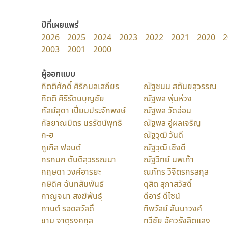
ปีที่เผยแพร่
2026
2025
2024
2023
2022
2021
2020
2
2003
2001
2000
ผู้ออกแบบ
กิตติศักดิ์ ศิริกมลเสถียร
ณัฐชนน สตันยสุวรรณ
กิตติ ศิริรัตนบุญชัย
ณัฐพล พุ่มห่วง
กัลย์สุดา เปี่ยมประจักพงษ์
ณัฐพล วัดอ่อน
กัลยาณมิตร นรรัตน์พุทธิ
ณัฐพล อู่ผลเจริญ
ก-ฮ
ณัฐวุฒิ วันดี
กูเกิล ฟอนต์
ณัฐวุฒิ เชิงดี
กรกนก ตันติสุวรรณนา
ณัฐวิทย์ นพเก้า
กฤษดา วงศ์อารยะ
ณภัทร วิจิตรกรสกุล
กษิดิศ ฉันทสัมพันธ์
ดุสิต สุภาสวัสดิ์
กาญจนา สงฆ์พันธุ์
ดีอาร์ ดีไซน์
กานต์ รอดสวัสดิ์
ทิพวัลย์ สัมนาวงศ์
ขาม จาตุรงคกุล
ทวีชัย อัศวรังสิตแสง