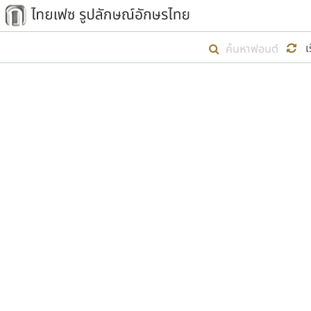
เริ่ม ไทยเฟซ นี้ขึ้นมา
เ
เป้าหมายที่ยังคงดำเนินไปอยู่ คือกา
ไม่ต่ำกว่า ๔๐๐ ฟอนต์ในระบบ หวังว่า 
ตัวอักษรมีหัวขมวด
แบบตัวการ์ตูน
ตัวอักษรไม่มีหัวขมวด
แบบตัวดิสเพลย์
9
A
B
C
D
E
F
ฟอนต์ยอดนิยม
แบบตัวประดิษฐ์
ฟอนต์ล้านดาวน์โหลด
ก
ข
ค
จ
ฉ
ช
แบบตัวพิกเซล
ซ
ฌ
ด
ต
ระบบปฏิบัติการ
แบบตัวพิมพ์ดีด
อัตลักษณ์องค์กร
แบบตัวมีเชิงฐาน
ผู้อ
คุณแ