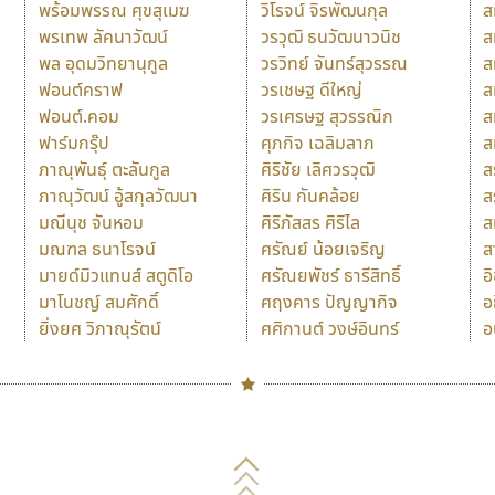
พร้อมพรรณ ศุขสุเมฆ
วิโรจน์ จิรพัฒนกุล
ส
พรเทพ ลัคนาวัฒน์
วรวุฒิ ธนวัฒนาวนิช
ส
พล อุดมวิทยานุกูล
วรวิทย์ จันทร์สุวรรณ
ส
ฟอนต์คราฟ
วรเชษฐ ดีใหญ่
ส
ฟอนต์.คอม
วรเศรษฐ สุวรรณิก
ส
ฟาร์มกรุ๊ป
ศุภกิจ เฉลิมลาภ
ส
ภาณุพันธุ์ ตะลันกูล
ศิริชัย เลิศวรวุฒิ
ส
ภาณุวัฒน์ อู้สกุลวัฒนา
ศิริน กันคล้อย
ส
มณีนุช จันหอม
ศิริภัสสร ศิริไล
ส
มณฑล ธนาโรจน์
ศรัณย์ น้อยเจริญ
ส
มายด์มิวแทนส์ สตูดิโอ
ศรัณยพัชร์ ธารีสิทธิ์
อ
มาโนชญ์ สมศักดิ์
ศฤงคาร ปัญญากิจ
อ
ยิ่งยศ วิภาณุรัตน์
ศศิกานต์ วงษ์อินทร์
อ
Naipol
TLWG
ช
O
Torsilp
ซ