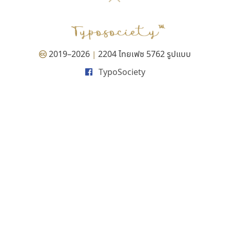
P
TS
PANI
Type Buthon
ฐ
PK
Typomancer
ฑ
PS
U
Q
UID
ด
2019–2026
2204 ไทยเฟซ 5762 รูปแบบ
|
R
UNK
ต
TypoSociety
S
UPC
ถ
Sarun’s
V
ท
SD
W
ธ
SOV
X
น
SP
Y
บ
Superstore
Z
ป
Surafont
zooddooz
ผ
T
ก
ฝ
TA
ข
TCHA
ค
TEPC
ง
ภ
TF
จ
ม