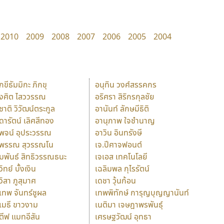
2010
2009
2008
2007
2006
2005
2004
ักขีธัมมิกะ ภิกขุ
อนุทิน วงศ์สรรคกร
ังศิต ไสววรรณ
อริศรา สิริกรกุลชัย
ุชาติ วิวัฒน์ตระกูล
อานันท์ ลักษมีธิติ
ุดารัตน์ เลิศสีทอง
อานุภาพ ใจชำนาญ
ุพจน์ อุประวรรณ
อาวิน อินทรังษี
ุพรรณ สุวรรณโน
เจ.ปีศาจฟอนต์
ัมพันธ์ สิทธิวรรณธนะ
เจเอส เทคโนโลยี
วิทย์ บั้งเงิน
เฉลิมพล กุไรรัตน์
ุวิสา ภูสุมาศ
เดชา วุ้นก้อน
ุเทพ จันทร์ชูผล
เทพพิทักษ์ การุญบุญญานันท์
ุเมธี ขาวงาม
เนติมา เจษฎาพรพันธุ์
ตีฟ แมทอีสัน
เศรษฐวัฒน์ อุทธา