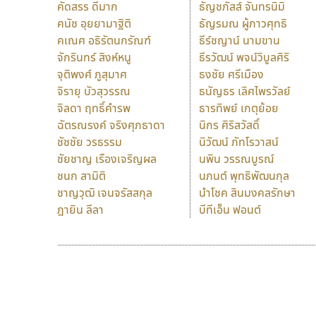
คัดสรร ดีมาก
ธัญชภัสส์ จันทรนิมิ
คนัช อุยยามาฐิติ
ธัญรมณ ผู้ภาวศุทธิ
คเณศ อธิรัตนกรัณฑ์
ธีร์ชญาน์ นามขาน
จักรินทร์ สิงห์หนู
ธีรวัฒน์ พจน์วิบูลศิริ
จุติพงศ์ ภูสุมาศ
ธงชัย ศรีเมือง
จิรายุ บัวสุวรรณ
ธนัญธร เลิศไพรวัลย์
จิลดา ฤทธิ์คำรพ
ธารทิพย์ เกตุย้อย
ฉัตรณรงค์ จริงศุภธาดา
นิกร ศิริสวัสดิ์
ชัชชัย วรธรรม
นิวัฒน์ ภัทโรวาสน์
ชัยชาญ เรืองเจริญผล
นพิน วรรณบูรณ์
ชนก สามิติ
นภนต์ พุทธิพัฒนกุล
ชาญวุฒิ เจนจรัสสกุล
นำโชค สินมงคลรักษา
ฎายิน ลีลา
บีทีเอ็น ฟอนต์
9 Fonts
F
A
Fontcraft