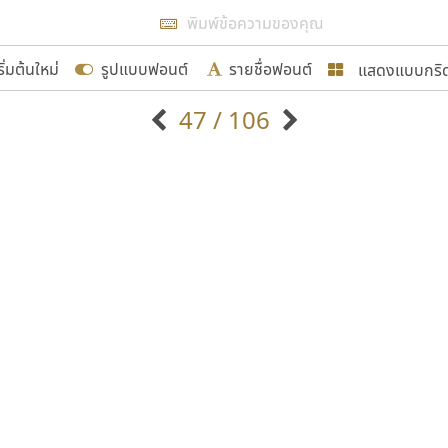
แสดงผลแบบลิสต์
ริ่มต้นใหม่
รูปแบบฟอนต์
รายชื่อฟอนต์
แสดงแบบกริ
รเพิ่มฟอนต์ไทยเข้าไปให้ได้อย่างน้อยเดือนละ ๓๐ ฟอนต์ นั่
47 / 106
นอกจากจะเป็นประโยชน์ต่อตนเองแล้ว จะมีประโยชน์กับผู้อื่นไ
แบบตัวอักษรจีน
แบบตัวอักษรหัวบัว
แบบตัวอักษรซ้อนเงา
แบบตัวอักษรหัวบอด
G
H
I
J
K
L
M
N
O
P
Q
R
แบบตัวอักษรย้อนยุค
แบบตัวอักษรเกาหลี
ขอขอบคุณ
ถ
แบบตัวอักษรล้านนา
ท
ธ
น
บ
ป
แบบตัวอักษรเส้นขอบ
ผ
พ
ฟ
ภ
ม
แบบตัวอักษรลาว
แบบตัวอักษรแฟนซี
แบบตัวอักษรสคริปท์
แบบตัวอักษรโบราณ
อกแบบฟอนต์ไทยทุกท่านที่สร้างสรรค์ผลงานเพื่อสืบสานอัก
อน ปรัชญา สิงห์โต ที่อนุญาตให้เผยแพร่ข้อมูลจาก ฟอนต