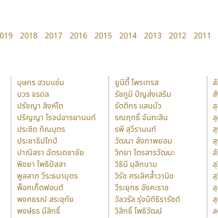
019
2018
2017
2016
2015
2014
2013
2012
2011
บุษกร ฮวบแช่ม
ยูนิตี้ โพรเกรส
ส
บวร จรดล
รัชภูมิ ปัญส่งเสริม
ส
ปรัชญา สิงห์โต
รัตติกร แสนบัว
ส
ปริญญา โรจน์อารยานนท์
รณฤทธิ์ จันทะสิน
ส
ประชิด ทิณบุตร
รพี สุวีรานนท์
ส
ประชาธิปไทป์
วัฒนา ลังกาพยอม
ส
ปาณิสรา ฉัตรเดชาชัย
วิทยา ไตรสารวัฒนะ
ส
พิชยา โพธิปัสสา
วิธินี มุสิกนาม
สุ
พูลลาภ วีระธนาบุตร
วิรัช ศรเลิศล้ำวานิช
ส
พ็อกเก็ตฟอนต์
วีระยุทธ อังคะราช
ส
พงศธรณ์ สระอุทัย
วัลวรัล รุ่งนิติธิรารัชต์
ส
พงษ์ธร มีสิทธิ์
วิสิทธิ์ โพธิวัฒน์
ส