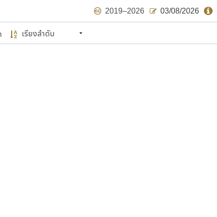
2019–2026
03/08/2026
ด
นหมายถึง ปลายปี พ.ศ. ๒๕๖๒ จะมีฟอนต์
ด้บ้าง ไม่มากก็น้อย
แบบตัวเขียนพู่กัน
แบบฟอนต์ซิ่ง
แบบตัวเนื้อความ
แบบลายมือผู้ใหญ่
S
T
U
V
W
Y
Z
แบบตัวเหลี่ยม
แบบลายมือวัยรุ่น
ย
แบบปลายมน
ร
ฤ
ล
ว
ศ
แบบลายมือเด็ก
ส
ห
อ
ฮ
แบบปลายแหลม
แบบอาลักษณ์
แบบปากกาหัวตัด
ษรไทย
์.คอม