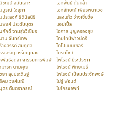
มิชฌน์ สมันเลาะ
เอกพันธ์ ตันหล้า
มบูรณ์ ใจสุภา
เอกลักษณ์ เพียรพนาเวช
มประสงค์ ธิตินิลนิธิ
แสงแก้ว ว่างเซี่ยวื่อ
มพงค์ ประดับบุตร
แอปเปิ้ล
มศักดิ์ งามรุ่งวิเชียร
โอภาส บุญครองสุข
มาน จันทร์เทพ
ไทยไทป์ฟาวน์ดรี
ร้างสรรค์ สมกุศล
ไทโปแมนเซอร์
รรเสริญ เหรียญทอง
ไบรท์ไซด์
หพันธ์อุตสาหกรรมการพิมพ์
ไพโรจน์ ธีระประภา
ามารถ นามคุณ
ไพโรจน์ พิทยเมธี
ิชยา สุขประดิษฐ์
ไพโรจน์ เปี่ยมประจักพงษ์
ธิคม วงศ์มณี
ไม่รู้ ฟอนต์
นุตร ตันตราภรณ์
ไมโครซอฟท์
ร
ฤ