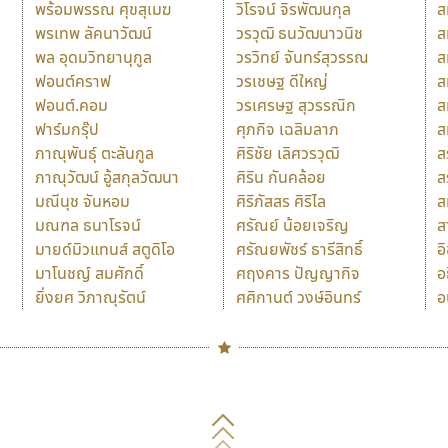
พร้อมพรรณ ศุขสุเมฆ
วิโรจน์ จิรพัฒนกุล
ส
พรเทพ ลัคนาวัฒน์
วรวุฒิ ธนวัฒนาวนิช
ส
พล อุดมวิทยานุกูล
วรวิทย์ จันทร์สุวรรณ
ส
ฟอนต์คราฟ
วรเชษฐ ดีใหญ่
ส
ฟอนต์.คอม
วรเศรษฐ สุวรรณิก
ส
ฟาร์มกรุ๊ป
ศุภกิจ เฉลิมลาภ
ส
ภาณุพันธุ์ ตะลันกูล
ศิริชัย เลิศวรวุฒิ
ส
ภาณุวัฒน์ อู้สกุลวัฒนา
ศิริน กันคล้อย
ส
มณีนุช จันหอม
ศิริภัสสร ศิริไล
ส
มณฑล ธนาโรจน์
ศรัณย์ น้อยเจริญ
ส
มายด์มิวแทนส์ สตูดิโอ
ศรัณยพัชร์ ธารีสิทธิ์
อ
มาโนชญ์ สมศักดิ์
ศฤงคาร ปัญญากิจ
อ
ยิ่งยศ วิภาณุรัตน์
ศศิกานต์ วงษ์อินทร์
อ
Naipol
TLWG
ช
O
Torsilp
ซ