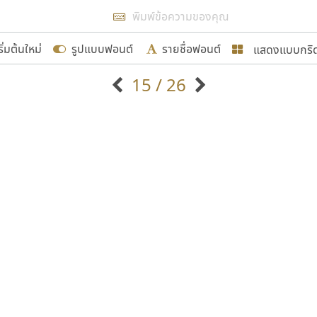
แสดงผลแบบลิสต์
ริ่มต้นใหม่
รูปแบบฟอนต์
รายชื่อฟอนต์
แสดงแบบกริ
รเพิ่มฟอนต์ไทยเข้าไปให้ได้อย่างน้อยเดือนละ ๓๐ ฟอนต์ นั่
15 / 26
นอกจากจะเป็นประโยชน์ต่อตนเองแล้ว จะมีประโยชน์กับผู้อื่นไ
แบบตัวอักษรจีน
แบบตัวอักษรหัวบัว
แบบตัวอักษรซ้อนเงา
แบบตัวอักษรหัวบอด
G
H
I
J
K
L
M
N
O
P
Q
R
แบบตัวอักษรย้อนยุค
แบบตัวอักษรเกาหลี
ขอขอบคุณ
ถ
แบบตัวอักษรล้านนา
ท
ธ
น
บ
ป
แบบตัวอักษรเส้นขอบ
ผ
พ
ฟ
ภ
ม
แบบตัวอักษรลาว
แบบตัวอักษรแฟนซี
แบบตัวอักษรสคริปท์
แบบตัวอักษรโบราณ
อกแบบฟอนต์ไทยทุกท่านที่สร้างสรรค์ผลงานเพื่อสืบสานอัก
อน ปรัชญา สิงห์โต ที่อนุญาตให้เผยแพร่ข้อมูลจาก ฟอนต