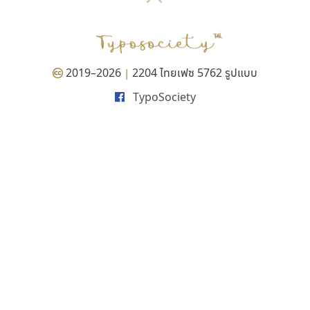
P
TS
PANI
Type Buthon
ฐ
PK
Typomancer
ฑ
PS
U
Q
UID
ด
2019–2026
2204 ไทยเฟซ 5762 รูปแบบ
|
R
UNK
ต
TypoSociety
S
UPC
ถ
Sarun’s
V
ท
SD
W
ธ
SOV
X
น
SP
Y
บ
Superstore
Z
ป
Surafont
zooddooz
ผ
T
ก
ฝ
TA
ข
TCHA
ค
TEPC
ง
ภ
TF
จ
ม