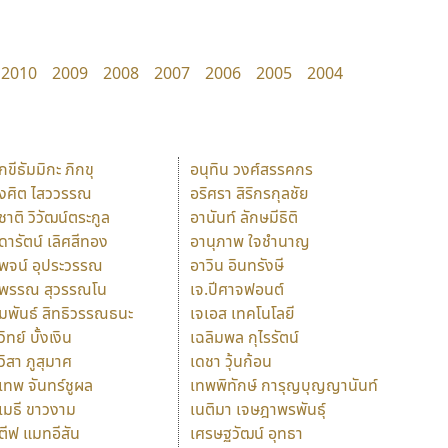
2010
2009
2008
2007
2006
2005
2004
ักขีธัมมิกะ ภิกขุ
อนุทิน วงศ์สรรคกร
ังศิต ไสววรรณ
อริศรา สิริกรกุลชัย
ุชาติ วิวัฒน์ตระกูล
อานันท์ ลักษมีธิติ
ุดารัตน์ เลิศสีทอง
อานุภาพ ใจชำนาญ
ุพจน์ อุประวรรณ
อาวิน อินทรังษี
ุพรรณ สุวรรณโน
เจ.ปีศาจฟอนต์
ัมพันธ์ สิทธิวรรณธนะ
เจเอส เทคโนโลยี
วิทย์ บั้งเงิน
เฉลิมพล กุไรรัตน์
ุวิสา ภูสุมาศ
เดชา วุ้นก้อน
ุเทพ จันทร์ชูผล
เทพพิทักษ์ การุญบุญญานันท์
ุเมธี ขาวงาม
เนติมา เจษฎาพรพันธุ์
ตีฟ แมทอีสัน
เศรษฐวัฒน์ อุทธา