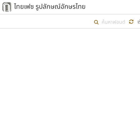
เริ่ม ไทยเฟซ นี้ขึ้นมา
เ
เป้าหมายที่ยังคงดำเนินไปอยู่ คือกา
ไม่ต่ำกว่า ๔๐๐ ฟอนต์ในระบบ หวังว่า 
ตัวอักษรมีหัวขมวด
แบบตัวการ์ตูน
ตัวอักษรไม่มีหัวขมวด
แบบตัวดิสเพลย์
9
A
B
C
D
E
F
ฟอนต์ยอดนิยม
แบบตัวประดิษฐ์
ฟอนต์ล้านดาวน์โหลด
ก
ข
ค
จ
ฉ
ช
แบบตัวพิกเซล
ซ
ฌ
ด
ต
ระบบปฏิบัติการ
แบบตัวพิมพ์ดีด
อัตลักษณ์องค์กร
แบบตัวมีเชิงฐาน
ผู้อ
คุณแ