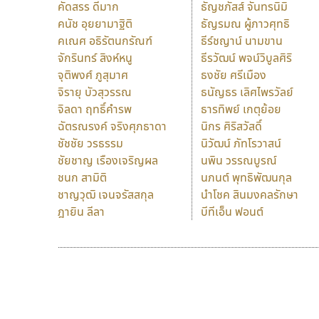
คัดสรร ดีมาก
ธัญชภัสส์ จันทรนิมิ
คนัช อุยยามาฐิติ
ธัญรมณ ผู้ภาวศุทธิ
คเณศ อธิรัตนกรัณฑ์
ธีร์ชญาน์ นามขาน
จักรินทร์ สิงห์หนู
ธีรวัฒน์ พจน์วิบูลศิริ
จุติพงศ์ ภูสุมาศ
ธงชัย ศรีเมือง
จิรายุ บัวสุวรรณ
ธนัญธร เลิศไพรวัลย์
จิลดา ฤทธิ์คำรพ
ธารทิพย์ เกตุย้อย
ฉัตรณรงค์ จริงศุภธาดา
นิกร ศิริสวัสดิ์
ชัชชัย วรธรรม
นิวัฒน์ ภัทโรวาสน์
ชัยชาญ เรืองเจริญผล
นพิน วรรณบูรณ์
ชนก สามิติ
นภนต์ พุทธิพัฒนกุล
ชาญวุฒิ เจนจรัสสกุล
นำโชค สินมงคลรักษา
ฎายิน ลีลา
บีทีเอ็น ฟอนต์
9 Fonts
F
A
Fontcraft