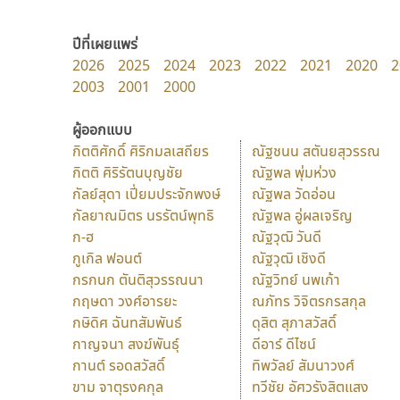
ปีที่เผยแพร่
2026
2025
2024
2023
2022
2021
2020
2
2003
2001
2000
ผู้ออกแบบ
กิตติศักดิ์ ศิริกมลเสถียร
ณัฐชนน สตันยสุวรรณ
กิตติ ศิริรัตนบุญชัย
ณัฐพล พุ่มห่วง
กัลย์สุดา เปี่ยมประจักพงษ์
ณัฐพล วัดอ่อน
กัลยาณมิตร นรรัตน์พุทธิ
ณัฐพล อู่ผลเจริญ
ก-ฮ
ณัฐวุฒิ วันดี
กูเกิล ฟอนต์
ณัฐวุฒิ เชิงดี
กรกนก ตันติสุวรรณนา
ณัฐวิทย์ นพเก้า
กฤษดา วงศ์อารยะ
ณภัทร วิจิตรกรสกุล
กษิดิศ ฉันทสัมพันธ์
ดุสิต สุภาสวัสดิ์
กาญจนา สงฆ์พันธุ์
ดีอาร์ ดีไซน์
กานต์ รอดสวัสดิ์
ทิพวัลย์ สัมนาวงศ์
ขาม จาตุรงคกุล
ทวีชัย อัศวรังสิตแสง