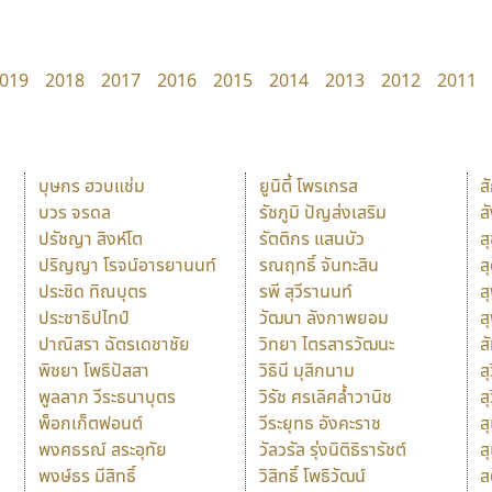
019
2018
2017
2016
2015
2014
2013
2012
2011
บุษกร ฮวบแช่ม
ยูนิตี้ โพรเกรส
ส
บวร จรดล
รัชภูมิ ปัญส่งเสริม
ส
ปรัชญา สิงห์โต
รัตติกร แสนบัว
ส
ปริญญา โรจน์อารยานนท์
รณฤทธิ์ จันทะสิน
ส
ประชิด ทิณบุตร
รพี สุวีรานนท์
ส
ประชาธิปไทป์
วัฒนา ลังกาพยอม
ส
ปาณิสรา ฉัตรเดชาชัย
วิทยา ไตรสารวัฒนะ
ส
พิชยา โพธิปัสสา
วิธินี มุสิกนาม
สุ
พูลลาภ วีระธนาบุตร
วิรัช ศรเลิศล้ำวานิช
ส
พ็อกเก็ตฟอนต์
วีระยุทธ อังคะราช
ส
พงศธรณ์ สระอุทัย
วัลวรัล รุ่งนิติธิรารัชต์
ส
พงษ์ธร มีสิทธิ์
วิสิทธิ์ โพธิวัฒน์
ส