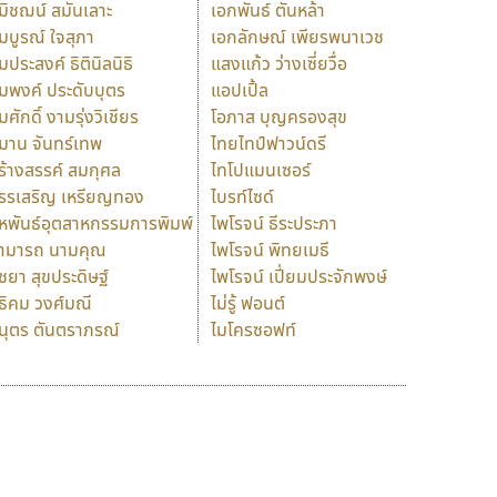
มิชฌน์ สมันเลาะ
เอกพันธ์ ตันหล้า
มบูรณ์ ใจสุภา
เอกลักษณ์ เพียรพนาเวช
มประสงค์ ธิตินิลนิธิ
แสงแก้ว ว่างเซี่ยวื่อ
มพงค์ ประดับบุตร
แอปเปิ้ล
มศักดิ์ งามรุ่งวิเชียร
โอภาส บุญครองสุข
มาน จันทร์เทพ
ไทยไทป์ฟาวน์ดรี
ร้างสรรค์ สมกุศล
ไทโปแมนเซอร์
รรเสริญ เหรียญทอง
ไบรท์ไซด์
หพันธ์อุตสาหกรรมการพิมพ์
ไพโรจน์ ธีระประภา
ามารถ นามคุณ
ไพโรจน์ พิทยเมธี
ิชยา สุขประดิษฐ์
ไพโรจน์ เปี่ยมประจักพงษ์
ธิคม วงศ์มณี
ไม่รู้ ฟอนต์
นุตร ตันตราภรณ์
ไมโครซอฟท์
ร
ฤ