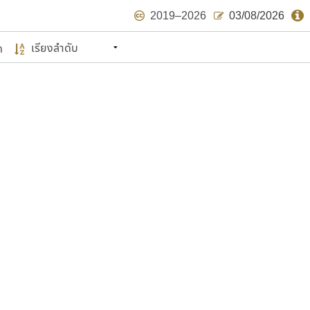
2019–2026
03/08/2026
ด
นหมายถึง ปลายปี พ.ศ. ๒๕๖๒ จะมีฟอนต์
ด้บ้าง ไม่มากก็น้อย
แบบตัวเขียนพู่กัน
แบบฟอนต์ซิ่ง
แบบตัวเนื้อความ
แบบลายมือผู้ใหญ่
S
T
U
V
W
Y
Z
แบบตัวเหลี่ยม
แบบลายมือวัยรุ่น
ย
แบบปลายมน
ร
ฤ
ล
ว
ศ
แบบลายมือเด็ก
ส
ห
อ
ฮ
แบบปลายแหลม
แบบอาลักษณ์
แบบปากกาหัวตัด
ษรไทย
์.คอม