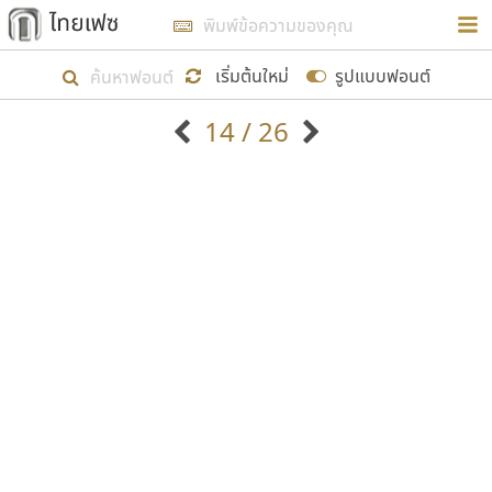
การในรูปแบบใหม่เพื่อใช้เป็นแนวทางในการศึกษารูป
ร่างหน้าตาของฟอนต์ไทยสำหรับการเรียนรู้เพื่อเริ่ม
เริ่มต้นใหม่
รูปแบบฟอนต์
สร้างฟอนต์ของตัวเอง ในเดือนมีนาคม พ.ศ. ๒๕๖๒ จึง
14 / 26
ได้เริ่ม ไทยเฟซ นี้ขึ้นมา
ตัวอักษรมีหัวขมวด
แบบตัวอักษรหัวบัว
แสดงผลแบบลิสต์
ตัวอักษรไม่มีหัวขมวด
แบบตัวอักษรหัวบอด
9
A
B
C
D
E
F
G
H
I
J
ฟอนต์ยอดนิยม
แบบตัวอักษรเกาหลี
เป้าหมายที่ยังคงดำเนินไปอยู่ คือการเพิ่มฟอนต์ไทย
K
L
M
N
O
P
Q
R
S
T
U
ฟอนต์ล้านดาวน์โหลด
แบบตัวอักษรเส้นขอบ
เข้าไปให้ได้อย่างน้อยเดือนละ ๓๐ ฟอนต์ นั่นหมายถึง
ระบบปฏิบัติการ
แบบตัวอักษรแฟนซี
V
W
Y
Z
อัตลักษณ์องค์กร
แบบตัวอักษรโบราณ
ปลายปี พ.ศ. ๒๕๖๒ จะมีฟอนต์ไม่ต่ำกว่า ๔๐๐ ฟอนต์ใน
แบบตัวการ์ตูน
แบบตัวเขียนพู่กัน
ก
ข
ค
จ
ฉ
ช
ซ
ฌ
ด
ต
ถ
ระบบ หวังว่า นอกจากจะเป็นประโยชน์ต่อตนเองแล้ว
แบบตัวดิสเพลย์
แบบตัวเนื้อความ
จะมีประโยชน์กับผู้อื่นได้บ้าง ไม่มากก็น้อย
แบบตัวประดิษฐ์
แบบตัวเหลี่ยม
ท
ธ
น
บ
ป
ผ
พ
ฟ
ภ
ม
ย
แบบตัวพิกเซล
แบบปลายมน
ร
ฤ
ล
ว
ศ
ส
ห
อ
ฮ
แบบตัวพิมพ์ดีด
แบบปลายแหลม
ขอขอบคุณ
แบบตัวมีเชิงฐาน
แบบปากกาหัวตัด
แบบตัวอักษรจีน
แบบฟอนต์ซิ่ง
แบบตัวอักษรซ้อนเงา
แบบลายมือผู้ใหญ่