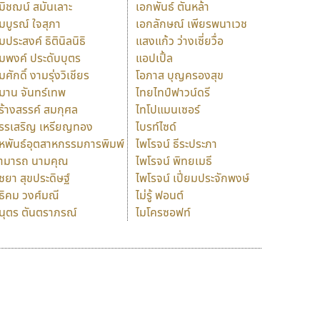
มิชฌน์ สมันเลาะ
เอกพันธ์ ตันหล้า
มบูรณ์ ใจสุภา
เอกลักษณ์ เพียรพนาเวช
มประสงค์ ธิตินิลนิธิ
แสงแก้ว ว่างเซี่ยวื่อ
มพงค์ ประดับบุตร
แอปเปิ้ล
มศักดิ์ งามรุ่งวิเชียร
โอภาส บุญครองสุข
มาน จันทร์เทพ
ไทยไทป์ฟาวน์ดรี
ร้างสรรค์ สมกุศล
ไทโปแมนเซอร์
รรเสริญ เหรียญทอง
ไบรท์ไซด์
หพันธ์อุตสาหกรรมการพิมพ์
ไพโรจน์ ธีระประภา
ามารถ นามคุณ
ไพโรจน์ พิทยเมธี
ิชยา สุขประดิษฐ์
ไพโรจน์ เปี่ยมประจักพงษ์
ธิคม วงศ์มณี
ไม่รู้ ฟอนต์
นุตร ตันตราภรณ์
ไมโครซอฟท์
ร
ฤ