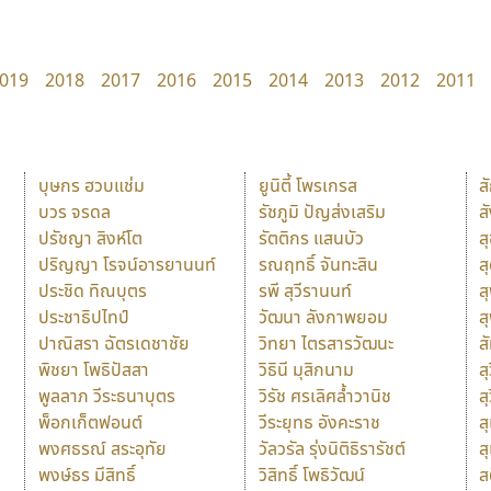
019
2018
2017
2016
2015
2014
2013
2012
2011
บุษกร ฮวบแช่ม
ยูนิตี้ โพรเกรส
ส
บวร จรดล
รัชภูมิ ปัญส่งเสริม
ส
ปรัชญา สิงห์โต
รัตติกร แสนบัว
ส
ปริญญา โรจน์อารยานนท์
รณฤทธิ์ จันทะสิน
ส
ประชิด ทิณบุตร
รพี สุวีรานนท์
ส
ประชาธิปไทป์
วัฒนา ลังกาพยอม
ส
ปาณิสรา ฉัตรเดชาชัย
วิทยา ไตรสารวัฒนะ
ส
พิชยา โพธิปัสสา
วิธินี มุสิกนาม
สุ
พูลลาภ วีระธนาบุตร
วิรัช ศรเลิศล้ำวานิช
ส
พ็อกเก็ตฟอนต์
วีระยุทธ อังคะราช
ส
พงศธรณ์ สระอุทัย
วัลวรัล รุ่งนิติธิรารัชต์
ส
พงษ์ธร มีสิทธิ์
วิสิทธิ์ โพธิวัฒน์
ส