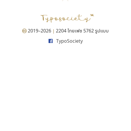
P
TS
PANI
Type Buthon
ฐ
PK
Typomancer
ฑ
PS
U
Q
UID
ด
2019–2026
2204 ไทยเฟซ 5762 รูปแบบ
|
R
UNK
ต
TypoSociety
S
UPC
ถ
Sarun’s
V
ท
SD
W
ธ
SOV
X
น
SP
Y
บ
Superstore
Z
ป
Surafont
zooddooz
ผ
T
ก
ฝ
TA
ข
TCHA
ค
TEPC
ง
ภ
TF
จ
ม