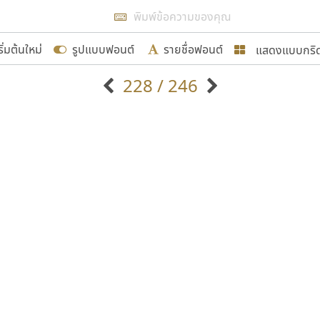
แสดงผลแบบลิสต์
ริ่มต้นใหม่
รูปแบบฟอนต์
รายชื่อฟอนต์
แสดงแบบกริ
รเพิ่มฟอนต์ไทยเข้าไปให้ได้อย่างน้อยเดือนละ ๓๐ ฟอนต์ นั่
228 / 246
นอกจากจะเป็นประโยชน์ต่อตนเองแล้ว จะมีประโยชน์กับผู้อื่นไ
แบบตัวอักษรจีน
แบบตัวอักษรหัวบัว
แบบตัวอักษรซ้อนเงา
แบบตัวอักษรหัวบอด
G
H
I
J
K
L
M
N
O
P
Q
R
แบบตัวอักษรย้อนยุค
แบบตัวอักษรเกาหลี
ขอขอบคุณ
ถ
แบบตัวอักษรล้านนา
ท
ธ
น
บ
ป
แบบตัวอักษรเส้นขอบ
ผ
พ
ฟ
ภ
ม
แบบตัวอักษรลาว
แบบตัวอักษรแฟนซี
แบบตัวอักษรสคริปท์
แบบตัวอักษรโบราณ
อกแบบฟอนต์ไทยทุกท่านที่สร้างสรรค์ผลงานเพื่อสืบสานอัก
อน ปรัชญา สิงห์โต ที่อนุญาตให้เผยแพร่ข้อมูลจาก ฟอนต