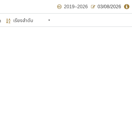
2019–2026
03/08/2026
ด
นหมายถึง ปลายปี พ.ศ. ๒๕๖๒ จะมีฟอนต์
ด้บ้าง ไม่มากก็น้อย
แบบตัวเขียนพู่กัน
แบบฟอนต์ซิ่ง
แบบตัวเนื้อความ
แบบลายมือผู้ใหญ่
S
T
U
V
W
Y
Z
แบบตัวเหลี่ยม
แบบลายมือวัยรุ่น
ย
แบบปลายมน
ร
ฤ
ล
ว
ศ
แบบลายมือเด็ก
ส
ห
อ
ฮ
แบบปลายแหลม
แบบอาลักษณ์
แบบปากกาหัวตัด
ษรไทย
์.คอม