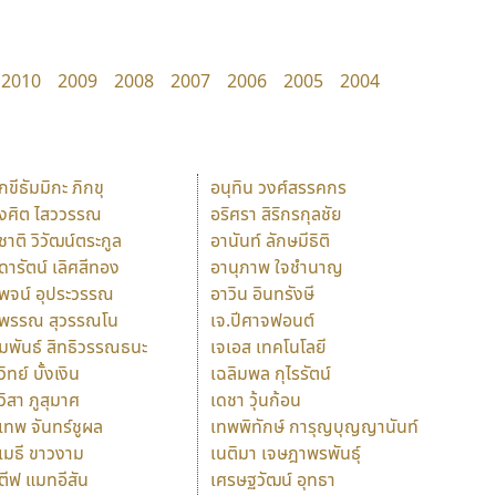
2010
2009
2008
2007
2006
2005
2004
ักขีธัมมิกะ ภิกขุ
อนุทิน วงศ์สรรคกร
ังศิต ไสววรรณ
อริศรา สิริกรกุลชัย
ุชาติ วิวัฒน์ตระกูล
อานันท์ ลักษมีธิติ
ุดารัตน์ เลิศสีทอง
อานุภาพ ใจชำนาญ
ุพจน์ อุประวรรณ
อาวิน อินทรังษี
ุพรรณ สุวรรณโน
เจ.ปีศาจฟอนต์
ัมพันธ์ สิทธิวรรณธนะ
เจเอส เทคโนโลยี
วิทย์ บั้งเงิน
เฉลิมพล กุไรรัตน์
ุวิสา ภูสุมาศ
เดชา วุ้นก้อน
ุเทพ จันทร์ชูผล
เทพพิทักษ์ การุญบุญญานันท์
ุเมธี ขาวงาม
เนติมา เจษฎาพรพันธุ์
ตีฟ แมทอีสัน
เศรษฐวัฒน์ อุทธา