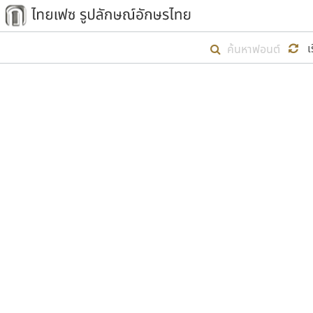
เริ่ม ไทยเฟซ นี้ขึ้นมา
เ
เป้าหมายที่ยังคงดำเนินไปอยู่ คือกา
ไม่ต่ำกว่า ๔๐๐ ฟอนต์ในระบบ หวังว่า 
ตัวอักษรมีหัวขมวด
แบบตัวการ์ตูน
ตัวอักษรไม่มีหัวขมวด
แบบตัวดิสเพลย์
9
A
B
C
D
E
F
ฟอนต์ยอดนิยม
แบบตัวประดิษฐ์
ฟอนต์ล้านดาวน์โหลด
ก
ข
ค
จ
ฉ
ช
แบบตัวพิกเซล
ซ
ฌ
ด
ต
ระบบปฏิบัติการ
แบบตัวพิมพ์ดีด
อัตลักษณ์องค์กร
แบบตัวมีเชิงฐาน
ผู้อ
คุณแ