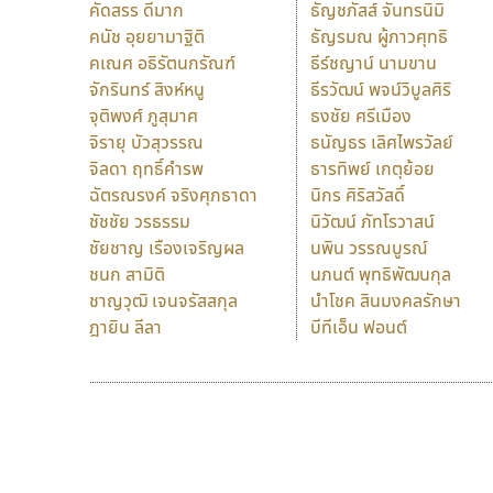
คัดสรร ดีมาก
ธัญชภัสส์ จันทรนิมิ
คนัช อุยยามาฐิติ
ธัญรมณ ผู้ภาวศุทธิ
คเณศ อธิรัตนกรัณฑ์
ธีร์ชญาน์ นามขาน
จักรินทร์ สิงห์หนู
ธีรวัฒน์ พจน์วิบูลศิริ
จุติพงศ์ ภูสุมาศ
ธงชัย ศรีเมือง
จิรายุ บัวสุวรรณ
ธนัญธร เลิศไพรวัลย์
จิลดา ฤทธิ์คำรพ
ธารทิพย์ เกตุย้อย
ฉัตรณรงค์ จริงศุภธาดา
นิกร ศิริสวัสดิ์
ชัชชัย วรธรรม
นิวัฒน์ ภัทโรวาสน์
ชัยชาญ เรืองเจริญผล
นพิน วรรณบูรณ์
ชนก สามิติ
นภนต์ พุทธิพัฒนกุล
ชาญวุฒิ เจนจรัสสกุล
นำโชค สินมงคลรักษา
ฎายิน ลีลา
บีทีเอ็น ฟอนต์
9 Fonts
F
A
Fontcraft