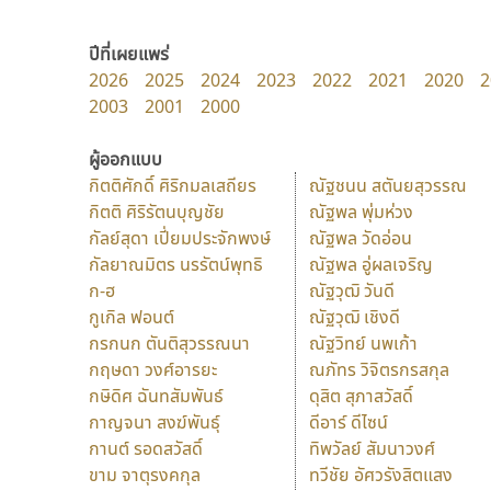
ปีที่เผยแพร่
2026
2025
2024
2023
2022
2021
2020
2
2003
2001
2000
ผู้ออกแบบ
กิตติศักดิ์ ศิริกมลเสถียร
ณัฐชนน สตันยสุวรรณ
กิตติ ศิริรัตนบุญชัย
ณัฐพล พุ่มห่วง
กัลย์สุดา เปี่ยมประจักพงษ์
ณัฐพล วัดอ่อน
กัลยาณมิตร นรรัตน์พุทธิ
ณัฐพล อู่ผลเจริญ
ก-ฮ
ณัฐวุฒิ วันดี
กูเกิล ฟอนต์
ณัฐวุฒิ เชิงดี
กรกนก ตันติสุวรรณนา
ณัฐวิทย์ นพเก้า
กฤษดา วงศ์อารยะ
ณภัทร วิจิตรกรสกุล
กษิดิศ ฉันทสัมพันธ์
ดุสิต สุภาสวัสดิ์
กาญจนา สงฆ์พันธุ์
ดีอาร์ ดีไซน์
กานต์ รอดสวัสดิ์
ทิพวัลย์ สัมนาวงศ์
ขาม จาตุรงคกุล
ทวีชัย อัศวรังสิตแสง