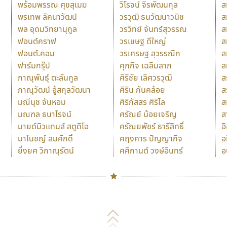
พร้อมพรรณ ศุขสุเมฆ
วิโรจน์ จิรพัฒนกุล
ส
พรเทพ ลัคนาวัฒน์
วรวุฒิ ธนวัฒนาวนิช
ส
พล อุดมวิทยานุกูล
วรวิทย์ จันทร์สุวรรณ
ส
ฟอนต์คราฟ
วรเชษฐ ดีใหญ่
ส
ฟอนต์.คอม
วรเศรษฐ สุวรรณิก
ส
ฟาร์มกรุ๊ป
ศุภกิจ เฉลิมลาภ
ส
ภาณุพันธุ์ ตะลันกูล
ศิริชัย เลิศวรวุฒิ
ส
ภาณุวัฒน์ อู้สกุลวัฒนา
ศิริน กันคล้อย
ส
มณีนุช จันหอม
ศิริภัสสร ศิริไล
ส
มณฑล ธนาโรจน์
ศรัณย์ น้อยเจริญ
ส
มายด์มิวแทนส์ สตูดิโอ
ศรัณยพัชร์ ธารีสิทธิ์
อ
มาโนชญ์ สมศักดิ์
ศฤงคาร ปัญญากิจ
อ
ยิ่งยศ วิภาณุรัตน์
ศศิกานต์ วงษ์อินทร์
อ
Naipol
TLWG
ช
O
Torsilp
ซ