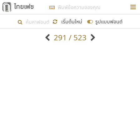
การในรูปแบบใหม่เพื่อใช้เป็นแนวทางในการศึกษารูป
ร่างหน้าตาของฟอนต์ไทยสำหรับการเรียนรู้เพื่อเริ่ม
เริ่มต้นใหม่
รูปแบบฟอนต์
สร้างฟอนต์ของตัวเอง ในเดือนมีนาคม พ.ศ. ๒๕๖๒ จึง
291 / 523
ได้เริ่ม ไทยเฟซ นี้ขึ้นมา
ตัวอักษรมีหัวขมวด
แบบตัวอักษรหัวบัว
แสดงผลแบบลิสต์
ตัวอักษรไม่มีหัวขมวด
แบบตัวอักษรหัวบอด
9
A
B
C
D
E
F
G
H
I
J
ฟอนต์ยอดนิยม
แบบตัวอักษรเกาหลี
เป้าหมายที่ยังคงดำเนินไปอยู่ คือการเพิ่มฟอนต์ไทย
K
L
M
N
O
P
Q
R
S
T
U
ฟอนต์ล้านดาวน์โหลด
แบบตัวอักษรเส้นขอบ
เข้าไปให้ได้อย่างน้อยเดือนละ ๓๐ ฟอนต์ นั่นหมายถึง
ระบบปฏิบัติการ
แบบตัวอักษรแฟนซี
V
W
Y
Z
อัตลักษณ์องค์กร
แบบตัวอักษรโบราณ
ปลายปี พ.ศ. ๒๕๖๒ จะมีฟอนต์ไม่ต่ำกว่า ๔๐๐ ฟอนต์ใน
แบบตัวการ์ตูน
แบบตัวเขียนพู่กัน
ก
ข
ค
จ
ฉ
ช
ซ
ฌ
ด
ต
ถ
ระบบ หวังว่า นอกจากจะเป็นประโยชน์ต่อตนเองแล้ว
แบบตัวดิสเพลย์
แบบตัวเนื้อความ
จะมีประโยชน์กับผู้อื่นได้บ้าง ไม่มากก็น้อย
แบบตัวประดิษฐ์
แบบตัวเหลี่ยม
ท
ธ
น
บ
ป
ผ
พ
ฟ
ภ
ม
ย
แบบตัวพิกเซล
แบบปลายมน
ร
ฤ
ล
ว
ศ
ส
ห
อ
ฮ
แบบตัวพิมพ์ดีด
แบบปลายแหลม
ขอขอบคุณ
แบบตัวมีเชิงฐาน
แบบปากกาหัวตัด
แบบตัวอักษรจีน
แบบฟอนต์ซิ่ง
แบบตัวอักษรซ้อนเงา
แบบลายมือผู้ใหญ่