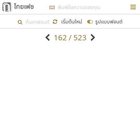
การในรูปแบบใหม่เพื่อใช้เป็นแนวทางในการศึกษารูป
ร่างหน้าตาของฟอนต์ไทยสำหรับการเรียนรู้เพื่อเริ่ม
เริ่มต้นใหม่
รูปแบบฟอนต์
สร้างฟอนต์ของตัวเอง ในเดือนมีนาคม พ.ศ. ๒๕๖๒ จึง
162 / 523
ได้เริ่ม ไทยเฟซ นี้ขึ้นมา
ตัวอักษรมีหัวขมวด
แบบตัวอักษรหัวบัว
แสดงผลแบบลิสต์
ตัวอักษรไม่มีหัวขมวด
แบบตัวอักษรหัวบอด
9
A
B
C
D
E
F
G
H
I
J
ฟอนต์ยอดนิยม
แบบตัวอักษรเกาหลี
เป้าหมายที่ยังคงดำเนินไปอยู่ คือการเพิ่มฟอนต์ไทย
K
L
M
N
O
P
Q
R
S
T
U
ฟอนต์ล้านดาวน์โหลด
แบบตัวอักษรเส้นขอบ
เข้าไปให้ได้อย่างน้อยเดือนละ ๓๐ ฟอนต์ นั่นหมายถึง
ระบบปฏิบัติการ
แบบตัวอักษรแฟนซี
V
W
Y
Z
อัตลักษณ์องค์กร
แบบตัวอักษรโบราณ
ปลายปี พ.ศ. ๒๕๖๒ จะมีฟอนต์ไม่ต่ำกว่า ๔๐๐ ฟอนต์ใน
แบบตัวการ์ตูน
แบบตัวเขียนพู่กัน
ก
ข
ค
จ
ฉ
ช
ซ
ฌ
ด
ต
ถ
ระบบ หวังว่า นอกจากจะเป็นประโยชน์ต่อตนเองแล้ว
แบบตัวดิสเพลย์
แบบตัวเนื้อความ
จะมีประโยชน์กับผู้อื่นได้บ้าง ไม่มากก็น้อย
แบบตัวประดิษฐ์
แบบตัวเหลี่ยม
ท
ธ
น
บ
ป
ผ
พ
ฟ
ภ
ม
ย
แบบตัวพิกเซล
แบบปลายมน
ร
ฤ
ล
ว
ศ
ส
ห
อ
ฮ
แบบตัวพิมพ์ดีด
แบบปลายแหลม
ขอขอบคุณ
แบบตัวมีเชิงฐาน
แบบปากกาหัวตัด
แบบตัวอักษรจีน
แบบฟอนต์ซิ่ง
แบบตัวอักษรซ้อนเงา
แบบลายมือผู้ใหญ่