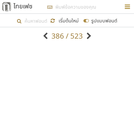
การในรูปแบบใหม่เพื่อใช้เป็นแนวทางในการศึกษารูป
ร่างหน้าตาของฟอนต์ไทยสำหรับการเรียนรู้เพื่อเริ่ม
เริ่มต้นใหม่
รูปแบบฟอนต์
สร้างฟอนต์ของตัวเอง ในเดือนมีนาคม พ.ศ. ๒๕๖๒ จึง
386 / 523
ได้เริ่ม ไทยเฟซ นี้ขึ้นมา
ตัวอักษรมีหัวขมวด
แบบตัวอักษรหัวบัว
แสดงผลแบบลิสต์
ตัวอักษรไม่มีหัวขมวด
แบบตัวอักษรหัวบอด
9
A
B
C
D
E
F
G
H
I
J
ฟอนต์ยอดนิยม
แบบตัวอักษรเกาหลี
เป้าหมายที่ยังคงดำเนินไปอยู่ คือการเพิ่มฟอนต์ไทย
K
L
M
N
O
P
Q
R
S
T
U
ฟอนต์ล้านดาวน์โหลด
แบบตัวอักษรเส้นขอบ
เข้าไปให้ได้อย่างน้อยเดือนละ ๓๐ ฟอนต์ นั่นหมายถึง
ระบบปฏิบัติการ
แบบตัวอักษรแฟนซี
V
W
Y
Z
อัตลักษณ์องค์กร
แบบตัวอักษรโบราณ
ปลายปี พ.ศ. ๒๕๖๒ จะมีฟอนต์ไม่ต่ำกว่า ๔๐๐ ฟอนต์ใน
แบบตัวการ์ตูน
แบบตัวเขียนพู่กัน
ก
ข
ค
จ
ฉ
ช
ซ
ฌ
ด
ต
ถ
ระบบ หวังว่า นอกจากจะเป็นประโยชน์ต่อตนเองแล้ว
แบบตัวดิสเพลย์
แบบตัวเนื้อความ
จะมีประโยชน์กับผู้อื่นได้บ้าง ไม่มากก็น้อย
แบบตัวประดิษฐ์
แบบตัวเหลี่ยม
ท
ธ
น
บ
ป
ผ
พ
ฟ
ภ
ม
ย
แบบตัวพิกเซล
แบบปลายมน
ร
ฤ
ล
ว
ศ
ส
ห
อ
ฮ
แบบตัวพิมพ์ดีด
แบบปลายแหลม
ขอขอบคุณ
แบบตัวมีเชิงฐาน
แบบปากกาหัวตัด
แบบตัวอักษรจีน
แบบฟอนต์ซิ่ง
แบบตัวอักษรซ้อนเงา
แบบลายมือผู้ใหญ่