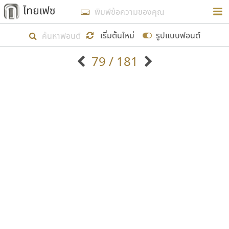
การในรูปแบบใหม่เพื่อใช้เป็นแนวทางในการศึกษารูป
ร่างหน้าตาของฟอนต์ไทยสำหรับการเรียนรู้เพื่อเริ่ม
เริ่มต้นใหม่
รูปแบบฟอนต์
สร้างฟอนต์ของตัวเอง ในเดือนมีนาคม พ.ศ. ๒๕๖๒ จึง
79 / 181
ได้เริ่ม ไทยเฟซ นี้ขึ้นมา
ตัวอักษรมีหัวขมวด
แบบตัวอักษรหัวบัว
แสดงผลแบบลิสต์
ตัวอักษรไม่มีหัวขมวด
แบบตัวอักษรหัวบอด
9
A
B
C
D
E
F
G
H
I
J
ฟอนต์ยอดนิยม
แบบตัวอักษรเกาหลี
เป้าหมายที่ยังคงดำเนินไปอยู่ คือการเพิ่มฟอนต์ไทย
K
L
M
N
O
P
Q
R
S
T
U
ฟอนต์ล้านดาวน์โหลด
แบบตัวอักษรเส้นขอบ
เข้าไปให้ได้อย่างน้อยเดือนละ ๓๐ ฟอนต์ นั่นหมายถึง
ระบบปฏิบัติการ
แบบตัวอักษรแฟนซี
V
W
Y
Z
อัตลักษณ์องค์กร
แบบตัวอักษรโบราณ
ปลายปี พ.ศ. ๒๕๖๒ จะมีฟอนต์ไม่ต่ำกว่า ๔๐๐ ฟอนต์ใน
แบบตัวการ์ตูน
แบบตัวเขียนพู่กัน
ก
ข
ค
จ
ฉ
ช
ซ
ฌ
ด
ต
ถ
ระบบ หวังว่า นอกจากจะเป็นประโยชน์ต่อตนเองแล้ว
แบบตัวดิสเพลย์
แบบตัวเนื้อความ
จะมีประโยชน์กับผู้อื่นได้บ้าง ไม่มากก็น้อย
แบบตัวประดิษฐ์
แบบตัวเหลี่ยม
ท
ธ
น
บ
ป
ผ
พ
ฟ
ภ
ม
ย
แบบตัวพิกเซล
แบบปลายมน
ร
ฤ
ล
ว
ศ
ส
ห
อ
ฮ
แบบตัวพิมพ์ดีด
แบบปลายแหลม
ขอขอบคุณ
แบบตัวมีเชิงฐาน
แบบปากกาหัวตัด
แบบตัวอักษรจีน
แบบฟอนต์ซิ่ง
แบบตัวอักษรซ้อนเงา
แบบลายมือผู้ใหญ่