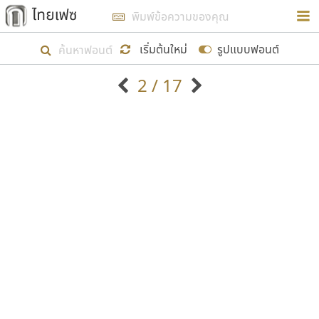
การในรูปแบบใหม่เพื่อใช้เป็นแนวทางในการศึกษารูป
ร่างหน้าตาของฟอนต์ไทยสำหรับการเรียนรู้เพื่อเริ่ม
เริ่มต้นใหม่
รูปแบบฟอนต์
สร้างฟอนต์ของตัวเอง ในเดือนมีนาคม พ.ศ. ๒๕๖๒ จึง
2 / 17
ได้เริ่ม ไทยเฟซ นี้ขึ้นมา
ตัวอักษรมีหัวขมวด
แบบตัวอักษรหัวบัว
แสดงผลแบบลิสต์
ตัวอักษรไม่มีหัวขมวด
แบบตัวอักษรหัวบอด
9
A
B
C
D
E
F
G
H
I
J
ฟอนต์ยอดนิยม
แบบตัวอักษรเกาหลี
เป้าหมายที่ยังคงดำเนินไปอยู่ คือการเพิ่มฟอนต์ไทย
K
L
M
N
O
P
Q
R
S
T
U
ฟอนต์ล้านดาวน์โหลด
แบบตัวอักษรเส้นขอบ
เข้าไปให้ได้อย่างน้อยเดือนละ ๓๐ ฟอนต์ นั่นหมายถึง
ระบบปฏิบัติการ
แบบตัวอักษรแฟนซี
V
W
Y
Z
อัตลักษณ์องค์กร
แบบตัวอักษรโบราณ
ปลายปี พ.ศ. ๒๕๖๒ จะมีฟอนต์ไม่ต่ำกว่า ๔๐๐ ฟอนต์ใน
แบบตัวการ์ตูน
แบบตัวเขียนพู่กัน
ก
ข
ค
จ
ฉ
ช
ซ
ฌ
ด
ต
ถ
ระบบ หวังว่า นอกจากจะเป็นประโยชน์ต่อตนเองแล้ว
แบบตัวดิสเพลย์
แบบตัวเนื้อความ
จะมีประโยชน์กับผู้อื่นได้บ้าง ไม่มากก็น้อย
แบบตัวประดิษฐ์
แบบตัวเหลี่ยม
ท
ธ
น
บ
ป
ผ
พ
ฟ
ภ
ม
ย
แบบตัวพิกเซล
แบบปลายมน
ร
ฤ
ล
ว
ศ
ส
ห
อ
ฮ
แบบตัวพิมพ์ดีด
แบบปลายแหลม
ขอขอบคุณ
แบบตัวมีเชิงฐาน
แบบปากกาหัวตัด
แบบตัวอักษรจีน
แบบฟอนต์ซิ่ง
แบบตัวอักษรซ้อนเงา
แบบลายมือผู้ใหญ่