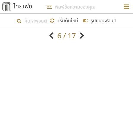
การในรูปแบบใหม่เพื่อใช้เป็นแนวทางในการศึกษารูป
ร่างหน้าตาของฟอนต์ไทยสำหรับการเรียนรู้เพื่อเริ่ม
เริ่มต้นใหม่
รูปแบบฟอนต์
สร้างฟอนต์ของตัวเอง ในเดือนมีนาคม พ.ศ. ๒๕๖๒ จึง
6 / 17
ได้เริ่ม ไทยเฟซ นี้ขึ้นมา
ตัวอักษรมีหัวขมวด
แบบตัวอักษรหัวบัว
แสดงผลแบบลิสต์
ตัวอักษรไม่มีหัวขมวด
แบบตัวอักษรหัวบอด
9
A
B
C
D
E
F
G
H
I
J
ฟอนต์ยอดนิยม
แบบตัวอักษรเกาหลี
เป้าหมายที่ยังคงดำเนินไปอยู่ คือการเพิ่มฟอนต์ไทย
K
L
M
N
O
P
Q
R
S
T
U
ฟอนต์ล้านดาวน์โหลด
แบบตัวอักษรเส้นขอบ
เข้าไปให้ได้อย่างน้อยเดือนละ ๓๐ ฟอนต์ นั่นหมายถึง
ระบบปฏิบัติการ
แบบตัวอักษรแฟนซี
V
W
Y
Z
อัตลักษณ์องค์กร
แบบตัวอักษรโบราณ
ปลายปี พ.ศ. ๒๕๖๒ จะมีฟอนต์ไม่ต่ำกว่า ๔๐๐ ฟอนต์ใน
แบบตัวการ์ตูน
แบบตัวเขียนพู่กัน
ก
ข
ค
จ
ฉ
ช
ซ
ฌ
ด
ต
ถ
ระบบ หวังว่า นอกจากจะเป็นประโยชน์ต่อตนเองแล้ว
แบบตัวดิสเพลย์
แบบตัวเนื้อความ
จะมีประโยชน์กับผู้อื่นได้บ้าง ไม่มากก็น้อย
แบบตัวประดิษฐ์
แบบตัวเหลี่ยม
ท
ธ
น
บ
ป
ผ
พ
ฟ
ภ
ม
ย
แบบตัวพิกเซล
แบบปลายมน
ร
ฤ
ล
ว
ศ
ส
ห
อ
ฮ
แบบตัวพิมพ์ดีด
แบบปลายแหลม
ขอขอบคุณ
แบบตัวมีเชิงฐาน
แบบปากกาหัวตัด
แบบตัวอักษรจีน
แบบฟอนต์ซิ่ง
แบบตัวอักษรซ้อนเงา
แบบลายมือผู้ใหญ่