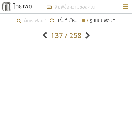
การในรูปแบบใหม่เพื่อใช้เป็นแนวทางในการศึกษารูป
ร่างหน้าตาของฟอนต์ไทยสำหรับการเรียนรู้เพื่อเริ่ม
เริ่มต้นใหม่
รูปแบบฟอนต์
สร้างฟอนต์ของตัวเอง ในเดือนมีนาคม พ.ศ. ๒๕๖๒ จึง
137 / 258
ได้เริ่ม ไทยเฟซ นี้ขึ้นมา
ตัวอักษรมีหัวขมวด
แบบตัวอักษรหัวบัว
แสดงผลแบบลิสต์
ตัวอักษรไม่มีหัวขมวด
แบบตัวอักษรหัวบอด
9
A
B
C
D
E
F
G
H
I
J
ฟอนต์ยอดนิยม
แบบตัวอักษรเกาหลี
เป้าหมายที่ยังคงดำเนินไปอยู่ คือการเพิ่มฟอนต์ไทย
K
L
M
N
O
P
Q
R
S
T
U
ฟอนต์ล้านดาวน์โหลด
แบบตัวอักษรเส้นขอบ
เข้าไปให้ได้อย่างน้อยเดือนละ ๓๐ ฟอนต์ นั่นหมายถึง
ระบบปฏิบัติการ
แบบตัวอักษรแฟนซี
V
W
Y
Z
อัตลักษณ์องค์กร
แบบตัวอักษรโบราณ
ปลายปี พ.ศ. ๒๕๖๒ จะมีฟอนต์ไม่ต่ำกว่า ๔๐๐ ฟอนต์ใน
แบบตัวการ์ตูน
แบบตัวเขียนพู่กัน
ก
ข
ค
จ
ฉ
ช
ซ
ฌ
ด
ต
ถ
ระบบ หวังว่า นอกจากจะเป็นประโยชน์ต่อตนเองแล้ว
แบบตัวดิสเพลย์
แบบตัวเนื้อความ
จะมีประโยชน์กับผู้อื่นได้บ้าง ไม่มากก็น้อย
แบบตัวประดิษฐ์
แบบตัวเหลี่ยม
ท
ธ
น
บ
ป
ผ
พ
ฟ
ภ
ม
ย
แบบตัวพิกเซล
แบบปลายมน
ร
ฤ
ล
ว
ศ
ส
ห
อ
ฮ
แบบตัวพิมพ์ดีด
แบบปลายแหลม
ขอขอบคุณ
แบบตัวมีเชิงฐาน
แบบปากกาหัวตัด
แบบตัวอักษรจีน
แบบฟอนต์ซิ่ง
แบบตัวอักษรซ้อนเงา
แบบลายมือผู้ใหญ่