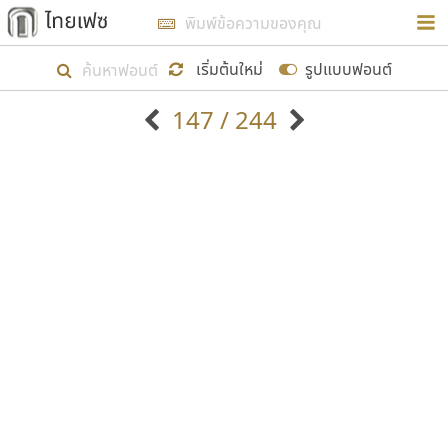
การในรูปแบบใหม่เพื่อใช้เป็นแนวทางในการศึกษารูป
ร่างหน้าตาของฟอนต์ไทยสำหรับการเรียนรู้เพื่อเริ่ม
เริ่มต้นใหม่
รูปแบบฟอนต์
สร้างฟอนต์ของตัวเอง ในเดือนมีนาคม พ.ศ. ๒๕๖๒ จึง
147 / 244
ได้เริ่ม ไทยเฟซ นี้ขึ้นมา
ตัวอักษรมีหัวขมวด
แบบตัวอักษรหัวบัว
แสดงผลแบบลิสต์
ตัวอักษรไม่มีหัวขมวด
แบบตัวอักษรหัวบอด
9
A
B
C
D
E
F
G
H
I
J
ฟอนต์ยอดนิยม
แบบตัวอักษรเกาหลี
เป้าหมายที่ยังคงดำเนินไปอยู่ คือการเพิ่มฟอนต์ไทย
K
L
M
N
O
P
Q
R
S
T
U
ฟอนต์ล้านดาวน์โหลด
แบบตัวอักษรเส้นขอบ
เข้าไปให้ได้อย่างน้อยเดือนละ ๓๐ ฟอนต์ นั่นหมายถึง
ระบบปฏิบัติการ
แบบตัวอักษรแฟนซี
V
W
Y
Z
อัตลักษณ์องค์กร
แบบตัวอักษรโบราณ
ปลายปี พ.ศ. ๒๕๖๒ จะมีฟอนต์ไม่ต่ำกว่า ๔๐๐ ฟอนต์ใน
แบบตัวการ์ตูน
แบบตัวเขียนพู่กัน
ก
ข
ค
จ
ฉ
ช
ซ
ฌ
ด
ต
ถ
ระบบ หวังว่า นอกจากจะเป็นประโยชน์ต่อตนเองแล้ว
แบบตัวดิสเพลย์
แบบตัวเนื้อความ
จะมีประโยชน์กับผู้อื่นได้บ้าง ไม่มากก็น้อย
แบบตัวประดิษฐ์
แบบตัวเหลี่ยม
ท
ธ
น
บ
ป
ผ
พ
ฟ
ภ
ม
ย
แบบตัวพิกเซล
แบบปลายมน
ร
ฤ
ล
ว
ศ
ส
ห
อ
ฮ
แบบตัวพิมพ์ดีด
แบบปลายแหลม
ขอขอบคุณ
แบบตัวมีเชิงฐาน
แบบปากกาหัวตัด
แบบตัวอักษรจีน
แบบฟอนต์ซิ่ง
แบบตัวอักษรซ้อนเงา
แบบลายมือผู้ใหญ่