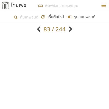
การในรูปแบบใหม่เพื่อใช้เป็นแนวทางในการศึกษารูป
ร่างหน้าตาของฟอนต์ไทยสำหรับการเรียนรู้เพื่อเริ่ม
เริ่มต้นใหม่
รูปแบบฟอนต์
สร้างฟอนต์ของตัวเอง ในเดือนมีนาคม พ.ศ. ๒๕๖๒ จึง
83 / 244
ได้เริ่ม ไทยเฟซ นี้ขึ้นมา
ตัวอักษรมีหัวขมวด
แบบตัวอักษรหัวบัว
แสดงผลแบบลิสต์
ตัวอักษรไม่มีหัวขมวด
แบบตัวอักษรหัวบอด
9
A
B
C
D
E
F
G
H
I
J
ฟอนต์ยอดนิยม
แบบตัวอักษรเกาหลี
เป้าหมายที่ยังคงดำเนินไปอยู่ คือการเพิ่มฟอนต์ไทย
K
L
M
N
O
P
Q
R
S
T
U
ฟอนต์ล้านดาวน์โหลด
แบบตัวอักษรเส้นขอบ
เข้าไปให้ได้อย่างน้อยเดือนละ ๓๐ ฟอนต์ นั่นหมายถึง
ระบบปฏิบัติการ
แบบตัวอักษรแฟนซี
V
W
Y
Z
อัตลักษณ์องค์กร
แบบตัวอักษรโบราณ
ปลายปี พ.ศ. ๒๕๖๒ จะมีฟอนต์ไม่ต่ำกว่า ๔๐๐ ฟอนต์ใน
แบบตัวการ์ตูน
แบบตัวเขียนพู่กัน
ก
ข
ค
จ
ฉ
ช
ซ
ฌ
ด
ต
ถ
ระบบ หวังว่า นอกจากจะเป็นประโยชน์ต่อตนเองแล้ว
แบบตัวดิสเพลย์
แบบตัวเนื้อความ
จะมีประโยชน์กับผู้อื่นได้บ้าง ไม่มากก็น้อย
แบบตัวประดิษฐ์
แบบตัวเหลี่ยม
ท
ธ
น
บ
ป
ผ
พ
ฟ
ภ
ม
ย
แบบตัวพิกเซล
แบบปลายมน
ร
ฤ
ล
ว
ศ
ส
ห
อ
ฮ
แบบตัวพิมพ์ดีด
แบบปลายแหลม
ขอขอบคุณ
แบบตัวมีเชิงฐาน
แบบปากกาหัวตัด
แบบตัวอักษรจีน
แบบฟอนต์ซิ่ง
แบบตัวอักษรซ้อนเงา
แบบลายมือผู้ใหญ่