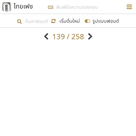
การในรูปแบบใหม่เพื่อใช้เป็นแนวทางในการศึกษารูป
ร่างหน้าตาของฟอนต์ไทยสำหรับการเรียนรู้เพื่อเริ่ม
เริ่มต้นใหม่
รูปแบบฟอนต์
สร้างฟอนต์ของตัวเอง ในเดือนมีนาคม พ.ศ. ๒๕๖๒ จึง
139 / 258
ได้เริ่ม ไทยเฟซ นี้ขึ้นมา
ตัวอักษรมีหัวขมวด
แบบตัวอักษรหัวบัว
แสดงผลแบบลิสต์
ตัวอักษรไม่มีหัวขมวด
แบบตัวอักษรหัวบอด
9
A
B
C
D
E
F
G
H
I
J
ฟอนต์ยอดนิยม
แบบตัวอักษรเกาหลี
เป้าหมายที่ยังคงดำเนินไปอยู่ คือการเพิ่มฟอนต์ไทย
K
L
M
N
O
P
Q
R
S
T
U
ฟอนต์ล้านดาวน์โหลด
แบบตัวอักษรเส้นขอบ
เข้าไปให้ได้อย่างน้อยเดือนละ ๓๐ ฟอนต์ นั่นหมายถึง
ระบบปฏิบัติการ
แบบตัวอักษรแฟนซี
V
W
Y
Z
อัตลักษณ์องค์กร
แบบตัวอักษรโบราณ
ปลายปี พ.ศ. ๒๕๖๒ จะมีฟอนต์ไม่ต่ำกว่า ๔๐๐ ฟอนต์ใน
แบบตัวการ์ตูน
แบบตัวเขียนพู่กัน
ก
ข
ค
จ
ฉ
ช
ซ
ฌ
ด
ต
ถ
ระบบ หวังว่า นอกจากจะเป็นประโยชน์ต่อตนเองแล้ว
แบบตัวดิสเพลย์
แบบตัวเนื้อความ
จะมีประโยชน์กับผู้อื่นได้บ้าง ไม่มากก็น้อย
แบบตัวประดิษฐ์
แบบตัวเหลี่ยม
ท
ธ
น
บ
ป
ผ
พ
ฟ
ภ
ม
ย
แบบตัวพิกเซล
แบบปลายมน
ร
ฤ
ล
ว
ศ
ส
ห
อ
ฮ
แบบตัวพิมพ์ดีด
แบบปลายแหลม
ขอขอบคุณ
แบบตัวมีเชิงฐาน
แบบปากกาหัวตัด
แบบตัวอักษรจีน
แบบฟอนต์ซิ่ง
แบบตัวอักษรซ้อนเงา
แบบลายมือผู้ใหญ่