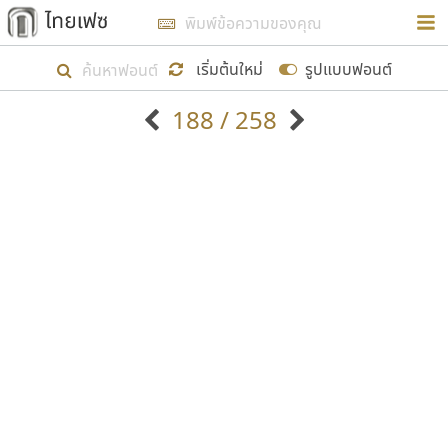
การในรูปแบบใหม่เพื่อใช้เป็นแนวทางในการศึกษารูป
ร่างหน้าตาของฟอนต์ไทยสำหรับการเรียนรู้เพื่อเริ่ม
เริ่มต้นใหม่
รูปแบบฟอนต์
สร้างฟอนต์ของตัวเอง ในเดือนมีนาคม พ.ศ. ๒๕๖๒ จึง
188 / 258
ได้เริ่ม ไทยเฟซ นี้ขึ้นมา
ตัวอักษรมีหัวขมวด
แบบตัวอักษรหัวบัว
แสดงผลแบบลิสต์
ตัวอักษรไม่มีหัวขมวด
แบบตัวอักษรหัวบอด
9
A
B
C
D
E
F
G
H
I
J
ฟอนต์ยอดนิยม
แบบตัวอักษรเกาหลี
เป้าหมายที่ยังคงดำเนินไปอยู่ คือการเพิ่มฟอนต์ไทย
K
L
M
N
O
P
Q
R
S
T
U
ฟอนต์ล้านดาวน์โหลด
แบบตัวอักษรเส้นขอบ
เข้าไปให้ได้อย่างน้อยเดือนละ ๓๐ ฟอนต์ นั่นหมายถึง
ระบบปฏิบัติการ
แบบตัวอักษรแฟนซี
V
W
Y
Z
อัตลักษณ์องค์กร
แบบตัวอักษรโบราณ
ปลายปี พ.ศ. ๒๕๖๒ จะมีฟอนต์ไม่ต่ำกว่า ๔๐๐ ฟอนต์ใน
แบบตัวการ์ตูน
แบบตัวเขียนพู่กัน
ก
ข
ค
จ
ฉ
ช
ซ
ฌ
ด
ต
ถ
ระบบ หวังว่า นอกจากจะเป็นประโยชน์ต่อตนเองแล้ว
แบบตัวดิสเพลย์
แบบตัวเนื้อความ
จะมีประโยชน์กับผู้อื่นได้บ้าง ไม่มากก็น้อย
แบบตัวประดิษฐ์
แบบตัวเหลี่ยม
ท
ธ
น
บ
ป
ผ
พ
ฟ
ภ
ม
ย
แบบตัวพิกเซล
แบบปลายมน
ร
ฤ
ล
ว
ศ
ส
ห
อ
ฮ
แบบตัวพิมพ์ดีด
แบบปลายแหลม
ขอขอบคุณ
แบบตัวมีเชิงฐาน
แบบปากกาหัวตัด
แบบตัวอักษรจีน
แบบฟอนต์ซิ่ง
แบบตัวอักษรซ้อนเงา
แบบลายมือผู้ใหญ่