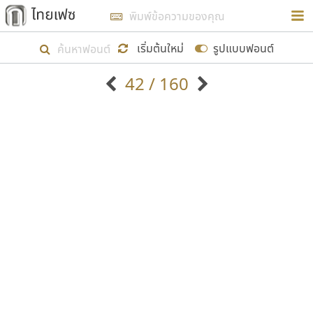
การในรูปแบบใหม่เพื่อใช้เป็นแนวทางในการศึกษารูป
ร่างหน้าตาของฟอนต์ไทยสำหรับการเรียนรู้เพื่อเริ่ม
เริ่มต้นใหม่
รูปแบบฟอนต์
สร้างฟอนต์ของตัวเอง ในเดือนมีนาคม พ.ศ. ๒๕๖๒ จึง
42 / 160
ได้เริ่ม ไทยเฟซ นี้ขึ้นมา
ตัวอักษรมีหัวขมวด
แบบตัวอักษรหัวบัว
แสดงผลแบบลิสต์
ตัวอักษรไม่มีหัวขมวด
แบบตัวอักษรหัวบอด
9
A
B
C
D
E
F
G
H
I
J
ฟอนต์ยอดนิยม
แบบตัวอักษรเกาหลี
เป้าหมายที่ยังคงดำเนินไปอยู่ คือการเพิ่มฟอนต์ไทย
K
L
M
N
O
P
Q
R
S
T
U
ฟอนต์ล้านดาวน์โหลด
แบบตัวอักษรเส้นขอบ
เข้าไปให้ได้อย่างน้อยเดือนละ ๓๐ ฟอนต์ นั่นหมายถึง
ระบบปฏิบัติการ
แบบตัวอักษรแฟนซี
V
W
Y
Z
อัตลักษณ์องค์กร
แบบตัวอักษรโบราณ
ปลายปี พ.ศ. ๒๕๖๒ จะมีฟอนต์ไม่ต่ำกว่า ๔๐๐ ฟอนต์ใน
แบบตัวการ์ตูน
แบบตัวเขียนพู่กัน
ก
ข
ค
จ
ฉ
ช
ซ
ฌ
ด
ต
ถ
ระบบ หวังว่า นอกจากจะเป็นประโยชน์ต่อตนเองแล้ว
แบบตัวดิสเพลย์
แบบตัวเนื้อความ
จะมีประโยชน์กับผู้อื่นได้บ้าง ไม่มากก็น้อย
แบบตัวประดิษฐ์
แบบตัวเหลี่ยม
ท
ธ
น
บ
ป
ผ
พ
ฟ
ภ
ม
ย
แบบตัวพิกเซล
แบบปลายมน
ร
ฤ
ล
ว
ศ
ส
ห
อ
ฮ
แบบตัวพิมพ์ดีด
แบบปลายแหลม
ขอขอบคุณ
แบบตัวมีเชิงฐาน
แบบปากกาหัวตัด
แบบตัวอักษรจีน
แบบฟอนต์ซิ่ง
แบบตัวอักษรซ้อนเงา
แบบลายมือผู้ใหญ่