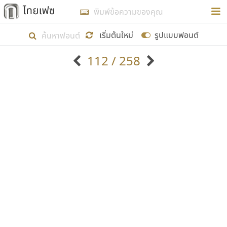
การในรูปแบบใหม่เพื่อใช้เป็นแนวทางในการศึกษารูป
ร่างหน้าตาของฟอนต์ไทยสำหรับการเรียนรู้เพื่อเริ่ม
เริ่มต้นใหม่
รูปแบบฟอนต์
สร้างฟอนต์ของตัวเอง ในเดือนมีนาคม พ.ศ. ๒๕๖๒ จึง
112 / 258
ได้เริ่ม ไทยเฟซ นี้ขึ้นมา
ตัวอักษรมีหัวขมวด
แบบตัวอักษรหัวบัว
แสดงผลแบบลิสต์
ตัวอักษรไม่มีหัวขมวด
แบบตัวอักษรหัวบอด
9
A
B
C
D
E
F
G
H
I
J
ฟอนต์ยอดนิยม
แบบตัวอักษรเกาหลี
เป้าหมายที่ยังคงดำเนินไปอยู่ คือการเพิ่มฟอนต์ไทย
K
L
M
N
O
P
Q
R
S
T
U
ฟอนต์ล้านดาวน์โหลด
แบบตัวอักษรเส้นขอบ
เข้าไปให้ได้อย่างน้อยเดือนละ ๓๐ ฟอนต์ นั่นหมายถึง
ระบบปฏิบัติการ
แบบตัวอักษรแฟนซี
V
W
Y
Z
อัตลักษณ์องค์กร
แบบตัวอักษรโบราณ
ปลายปี พ.ศ. ๒๕๖๒ จะมีฟอนต์ไม่ต่ำกว่า ๔๐๐ ฟอนต์ใน
แบบตัวการ์ตูน
แบบตัวเขียนพู่กัน
ก
ข
ค
จ
ฉ
ช
ซ
ฌ
ด
ต
ถ
ระบบ หวังว่า นอกจากจะเป็นประโยชน์ต่อตนเองแล้ว
แบบตัวดิสเพลย์
แบบตัวเนื้อความ
จะมีประโยชน์กับผู้อื่นได้บ้าง ไม่มากก็น้อย
แบบตัวประดิษฐ์
แบบตัวเหลี่ยม
ท
ธ
น
บ
ป
ผ
พ
ฟ
ภ
ม
ย
แบบตัวพิกเซล
แบบปลายมน
ร
ฤ
ล
ว
ศ
ส
ห
อ
ฮ
แบบตัวพิมพ์ดีด
แบบปลายแหลม
ขอขอบคุณ
แบบตัวมีเชิงฐาน
แบบปากกาหัวตัด
แบบตัวอักษรจีน
แบบฟอนต์ซิ่ง
แบบตัวอักษรซ้อนเงา
แบบลายมือผู้ใหญ่