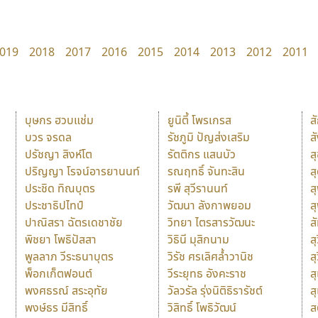
019
2018
2017
2016
2015
2014
2013
2012
2011
บุษกร ฮวบแช่ม
ยูนิตี้ โพรเกรส
ส
บวร จรดล
รัชภูมิ ปัญส่งเสริม
ส
ปรัชญา สิงห์โต
รัตติกร แสนบัว
ส
ปริญญา โรจน์อารยานนท์
รณฤทธิ์ จันทะสิน
ส
ประชิด ทิณบุตร
รพี สุวีรานนท์
ส
ประชาธิปไทป์
วัฒนา ลังกาพยอม
ส
ปาณิสรา ฉัตรเดชาชัย
วิทยา ไตรสารวัฒนะ
ส
พิชยา โพธิปัสสา
วิธินี มุสิกนาม
สุ
พูลลาภ วีระธนาบุตร
วิรัช ศรเลิศล้ำวานิช
ส
พ็อกเก็ตฟอนต์
วีระยุทธ อังคะราช
ส
พงศธรณ์ สระอุทัย
วัลวรัล รุ่งนิติธิรารัชต์
ส
พงษ์ธร มีสิทธิ์
วิสิทธิ์ โพธิวัฒน์
ส