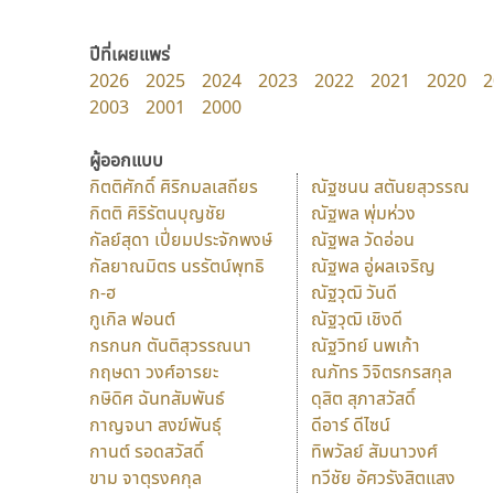
ปีที่เผยแพร่
2026
2025
2024
2023
2022
2021
2020
2
2003
2001
2000
ผู้ออกแบบ
กิตติศักดิ์ ศิริกมลเสถียร
ณัฐชนน สตันยสุวรรณ
กิตติ ศิริรัตนบุญชัย
ณัฐพล พุ่มห่วง
กัลย์สุดา เปี่ยมประจักพงษ์
ณัฐพล วัดอ่อน
กัลยาณมิตร นรรัตน์พุทธิ
ณัฐพล อู่ผลเจริญ
ก-ฮ
ณัฐวุฒิ วันดี
กูเกิล ฟอนต์
ณัฐวุฒิ เชิงดี
กรกนก ตันติสุวรรณนา
ณัฐวิทย์ นพเก้า
กฤษดา วงศ์อารยะ
ณภัทร วิจิตรกรสกุล
กษิดิศ ฉันทสัมพันธ์
ดุสิต สุภาสวัสดิ์
กาญจนา สงฆ์พันธุ์
ดีอาร์ ดีไซน์
กานต์ รอดสวัสดิ์
ทิพวัลย์ สัมนาวงศ์
ขาม จาตุรงคกุล
ทวีชัย อัศวรังสิตแสง