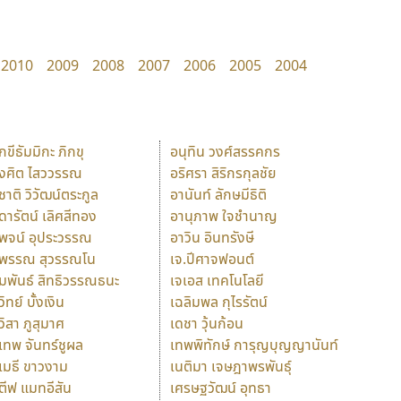
2010
2009
2008
2007
2006
2005
2004
ักขีธัมมิกะ ภิกขุ
อนุทิน วงศ์สรรคกร
ังศิต ไสววรรณ
อริศรา สิริกรกุลชัย
ุชาติ วิวัฒน์ตระกูล
อานันท์ ลักษมีธิติ
ุดารัตน์ เลิศสีทอง
อานุภาพ ใจชำนาญ
ุพจน์ อุประวรรณ
อาวิน อินทรังษี
ุพรรณ สุวรรณโน
เจ.ปีศาจฟอนต์
ัมพันธ์ สิทธิวรรณธนะ
เจเอส เทคโนโลยี
วิทย์ บั้งเงิน
เฉลิมพล กุไรรัตน์
ุวิสา ภูสุมาศ
เดชา วุ้นก้อน
ุเทพ จันทร์ชูผล
เทพพิทักษ์ การุญบุญญานันท์
ุเมธี ขาวงาม
เนติมา เจษฎาพรพันธุ์
ตีฟ แมทอีสัน
เศรษฐวัฒน์ อุทธา