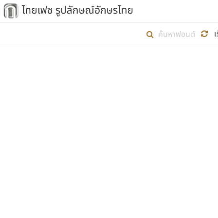
เริ่ม ไทยเฟซ นี้ขึ้นมา
เ
เป้าหมายที่ยังคงดำเนินไปอยู่ คือกา
ไม่ต่ำกว่า ๔๐๐ ฟอนต์ในระบบ หวังว่า 
ตัวอักษรมีหัวขมวด
แบบตัวการ์ตูน
ตัวอักษรไม่มีหัวขมวด
แบบตัวดิสเพลย์
9
A
B
C
D
E
F
ฟอนต์ยอดนิยม
แบบตัวประดิษฐ์
ฟอนต์ล้านดาวน์โหลด
ก
ข
ค
จ
ฉ
ช
แบบตัวพิกเซล
ซ
ฌ
ด
ต
ระบบปฏิบัติการ
แบบตัวพิมพ์ดีด
อัตลักษณ์องค์กร
แบบตัวมีเชิงฐาน
ผู้อ
คุณแ