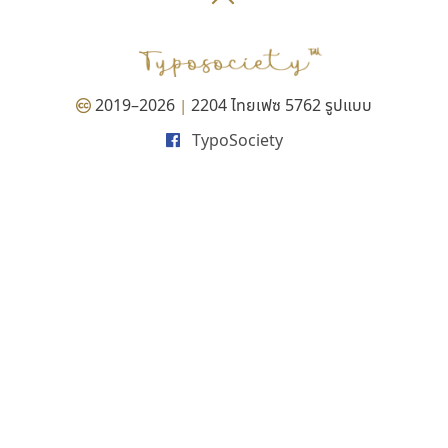
P
TS
PANI
Type Buthon
ฐ
PK
Typomancer
ฑ
PS
U
Q
UID
ด
2019–2026
2204 ไทยเฟซ 5762 รูปแบบ
|
R
UNK
ต
TypoSociety
S
UPC
ถ
Sarun’s
V
ท
SD
W
ธ
SOV
X
น
SP
Y
บ
Superstore
Z
ป
Surafont
zooddooz
ผ
T
ก
ฝ
TA
ข
TCHA
ค
TEPC
ง
ภ
TF
จ
ม