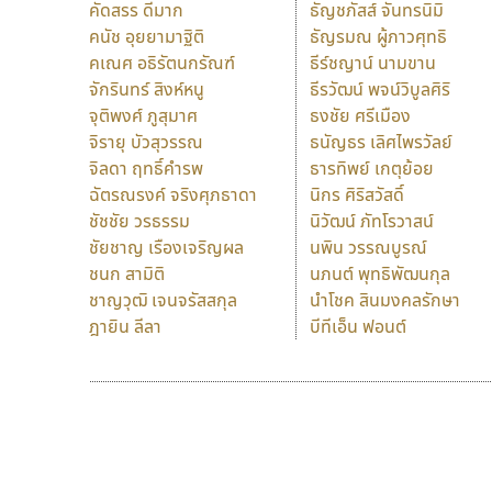
คัดสรร ดีมาก
ธัญชภัสส์ จันทรนิมิ
คนัช อุยยามาฐิติ
ธัญรมณ ผู้ภาวศุทธิ
คเณศ อธิรัตนกรัณฑ์
ธีร์ชญาน์ นามขาน
จักรินทร์ สิงห์หนู
ธีรวัฒน์ พจน์วิบูลศิริ
จุติพงศ์ ภูสุมาศ
ธงชัย ศรีเมือง
จิรายุ บัวสุวรรณ
ธนัญธร เลิศไพรวัลย์
จิลดา ฤทธิ์คำรพ
ธารทิพย์ เกตุย้อย
ฉัตรณรงค์ จริงศุภธาดา
นิกร ศิริสวัสดิ์
ชัชชัย วรธรรม
นิวัฒน์ ภัทโรวาสน์
ชัยชาญ เรืองเจริญผล
นพิน วรรณบูรณ์
ชนก สามิติ
นภนต์ พุทธิพัฒนกุล
ชาญวุฒิ เจนจรัสสกุล
นำโชค สินมงคลรักษา
ฎายิน ลีลา
บีทีเอ็น ฟอนต์
9 Fonts
F
A
Fontcraft