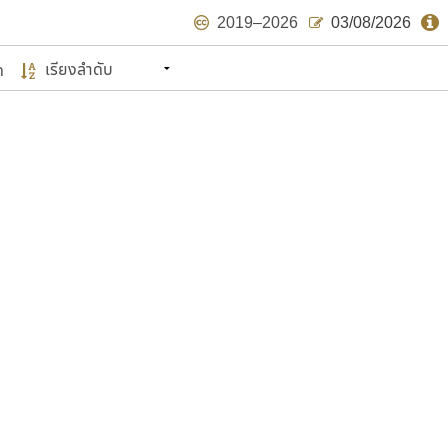
2019–2026
03/08/2026
ด
นหมายถึง ปลายปี พ.ศ. ๒๕๖๒ จะมีฟอนต์
ด้บ้าง ไม่มากก็น้อย
แบบตัวเขียนพู่กัน
แบบฟอนต์ซิ่ง
แบบตัวเนื้อความ
แบบลายมือผู้ใหญ่
S
T
U
V
W
Y
Z
แบบตัวเหลี่ยม
แบบลายมือวัยรุ่น
ย
แบบปลายมน
ร
ฤ
ล
ว
ศ
แบบลายมือเด็ก
ส
ห
อ
ฮ
แบบปลายแหลม
แบบอาลักษณ์
แบบปากกาหัวตัด
ษรไทย
์.คอม