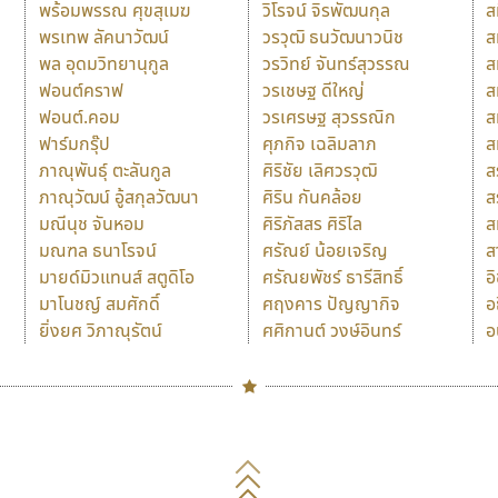
พร้อมพรรณ ศุขสุเมฆ
วิโรจน์ จิรพัฒนกุล
ส
พรเทพ ลัคนาวัฒน์
วรวุฒิ ธนวัฒนาวนิช
ส
พล อุดมวิทยานุกูล
วรวิทย์ จันทร์สุวรรณ
ส
ฟอนต์คราฟ
วรเชษฐ ดีใหญ่
ส
ฟอนต์.คอม
วรเศรษฐ สุวรรณิก
ส
ฟาร์มกรุ๊ป
ศุภกิจ เฉลิมลาภ
ส
ภาณุพันธุ์ ตะลันกูล
ศิริชัย เลิศวรวุฒิ
ส
ภาณุวัฒน์ อู้สกุลวัฒนา
ศิริน กันคล้อย
ส
มณีนุช จันหอม
ศิริภัสสร ศิริไล
ส
มณฑล ธนาโรจน์
ศรัณย์ น้อยเจริญ
ส
มายด์มิวแทนส์ สตูดิโอ
ศรัณยพัชร์ ธารีสิทธิ์
อ
มาโนชญ์ สมศักดิ์
ศฤงคาร ปัญญากิจ
อ
ยิ่งยศ วิภาณุรัตน์
ศศิกานต์ วงษ์อินทร์
อ
Naipol
TLWG
ช
O
Torsilp
ซ