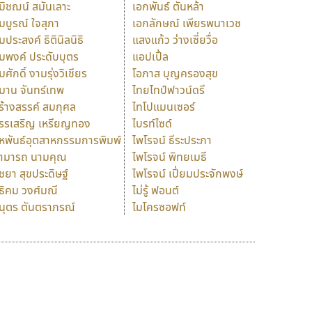
มิชฌน์ สมันเลาะ
เอกพันธ์ ตันหล้า
มบูรณ์ ใจสุภา
เอกลักษณ์ เพียรพนาเวช
มประสงค์ ธิตินิลนิธิ
แสงแก้ว ว่างเซี่ยวื่อ
มพงค์ ประดับบุตร
แอปเปิ้ล
มศักดิ์ งามรุ่งวิเชียร
โอภาส บุญครองสุข
มาน จันทร์เทพ
ไทยไทป์ฟาวน์ดรี
ร้างสรรค์ สมกุศล
ไทโปแมนเซอร์
รรเสริญ เหรียญทอง
ไบรท์ไซด์
หพันธ์อุตสาหกรรมการพิมพ์
ไพโรจน์ ธีระประภา
ามารถ นามคุณ
ไพโรจน์ พิทยเมธี
ิชยา สุขประดิษฐ์
ไพโรจน์ เปี่ยมประจักพงษ์
ธิคม วงศ์มณี
ไม่รู้ ฟอนต์
นุตร ตันตราภรณ์
ไมโครซอฟท์
ร
ฤ