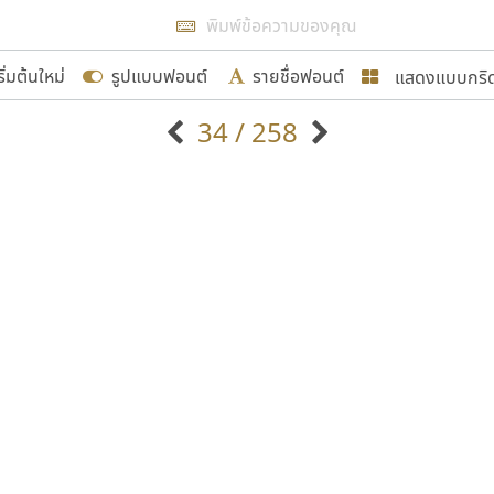
แสดงผลแบบลิสต์
ริ่มต้นใหม่
รูปแบบฟอนต์
รายชื่อฟอนต์
แสดงแบบกริ
รเพิ่มฟอนต์ไทยเข้าไปให้ได้อย่างน้อยเดือนละ ๓๐ ฟอนต์ นั่
34 / 258
นอกจากจะเป็นประโยชน์ต่อตนเองแล้ว จะมีประโยชน์กับผู้อื่นไ
แบบตัวอักษรจีน
แบบตัวอักษรหัวบัว
แบบตัวอักษรซ้อนเงา
แบบตัวอักษรหัวบอด
G
H
I
J
K
L
M
N
O
P
Q
R
แบบตัวอักษรย้อนยุค
แบบตัวอักษรเกาหลี
ขอขอบคุณ
ถ
แบบตัวอักษรล้านนา
ท
ธ
น
บ
ป
แบบตัวอักษรเส้นขอบ
ผ
พ
ฟ
ภ
ม
แบบตัวอักษรลาว
แบบตัวอักษรแฟนซี
แบบตัวอักษรสคริปท์
แบบตัวอักษรโบราณ
อกแบบฟอนต์ไทยทุกท่านที่สร้างสรรค์ผลงานเพื่อสืบสานอัก
อน ปรัชญา สิงห์โต ที่อนุญาตให้เผยแพร่ข้อมูลจาก ฟอนต