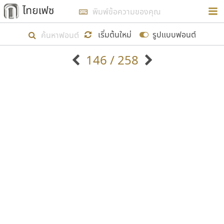
การในรูปแบบใหม่เพื่อใช้เป็นแนวทางในการศึกษารูป
ร่างหน้าตาของฟอนต์ไทยสำหรับการเรียนรู้เพื่อเริ่ม
เริ่มต้นใหม่
รูปแบบฟอนต์
สร้างฟอนต์ของตัวเอง ในเดือนมีนาคม พ.ศ. ๒๕๖๒ จึง
146 / 258
ได้เริ่ม ไทยเฟซ นี้ขึ้นมา
ตัวอักษรมีหัวขมวด
แบบตัวอักษรหัวบัว
แสดงผลแบบลิสต์
ตัวอักษรไม่มีหัวขมวด
แบบตัวอักษรหัวบอด
9
A
B
C
D
E
F
G
H
I
J
ฟอนต์ยอดนิยม
แบบตัวอักษรเกาหลี
เป้าหมายที่ยังคงดำเนินไปอยู่ คือการเพิ่มฟอนต์ไทย
K
L
M
N
O
P
Q
R
S
T
U
ฟอนต์ล้านดาวน์โหลด
แบบตัวอักษรเส้นขอบ
เข้าไปให้ได้อย่างน้อยเดือนละ ๓๐ ฟอนต์ นั่นหมายถึง
ระบบปฏิบัติการ
แบบตัวอักษรแฟนซี
V
W
Y
Z
อัตลักษณ์องค์กร
แบบตัวอักษรโบราณ
ปลายปี พ.ศ. ๒๕๖๒ จะมีฟอนต์ไม่ต่ำกว่า ๔๐๐ ฟอนต์ใน
แบบตัวการ์ตูน
แบบตัวเขียนพู่กัน
ก
ข
ค
จ
ฉ
ช
ซ
ฌ
ด
ต
ถ
ระบบ หวังว่า นอกจากจะเป็นประโยชน์ต่อตนเองแล้ว
แบบตัวดิสเพลย์
แบบตัวเนื้อความ
จะมีประโยชน์กับผู้อื่นได้บ้าง ไม่มากก็น้อย
แบบตัวประดิษฐ์
แบบตัวเหลี่ยม
ท
ธ
น
บ
ป
ผ
พ
ฟ
ภ
ม
ย
แบบตัวพิกเซล
แบบปลายมน
ร
ฤ
ล
ว
ศ
ส
ห
อ
ฮ
แบบตัวพิมพ์ดีด
แบบปลายแหลม
ขอขอบคุณ
แบบตัวมีเชิงฐาน
แบบปากกาหัวตัด
แบบตัวอักษรจีน
แบบฟอนต์ซิ่ง
แบบตัวอักษรซ้อนเงา
แบบลายมือผู้ใหญ่