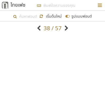
การในรูปแบบใหม่เพื่อใช้เป็นแนวทางในการศึกษารูป
ร่างหน้าตาของฟอนต์ไทยสำหรับการเรียนรู้เพื่อเริ่ม
เริ่มต้นใหม่
รูปแบบฟอนต์
สร้างฟอนต์ของตัวเอง ในเดือนมีนาคม พ.ศ. ๒๕๖๒ จึง
38 / 57
ได้เริ่ม ไทยเฟซ นี้ขึ้นมา
ตัวอักษรมีหัวขมวด
แบบตัวอักษรหัวบัว
แสดงผลแบบลิสต์
ตัวอักษรไม่มีหัวขมวด
แบบตัวอักษรหัวบอด
9
A
B
C
D
E
F
G
H
I
J
ฟอนต์ยอดนิยม
แบบตัวอักษรเกาหลี
เป้าหมายที่ยังคงดำเนินไปอยู่ คือการเพิ่มฟอนต์ไทย
K
L
M
N
O
P
Q
R
S
T
U
ฟอนต์ล้านดาวน์โหลด
แบบตัวอักษรเส้นขอบ
เข้าไปให้ได้อย่างน้อยเดือนละ ๓๐ ฟอนต์ นั่นหมายถึง
ระบบปฏิบัติการ
แบบตัวอักษรแฟนซี
V
W
Y
Z
อัตลักษณ์องค์กร
แบบตัวอักษรโบราณ
ปลายปี พ.ศ. ๒๕๖๒ จะมีฟอนต์ไม่ต่ำกว่า ๔๐๐ ฟอนต์ใน
แบบตัวการ์ตูน
แบบตัวเขียนพู่กัน
ก
ข
ค
จ
ฉ
ช
ซ
ฌ
ด
ต
ถ
ระบบ หวังว่า นอกจากจะเป็นประโยชน์ต่อตนเองแล้ว
แบบตัวดิสเพลย์
แบบตัวเนื้อความ
จะมีประโยชน์กับผู้อื่นได้บ้าง ไม่มากก็น้อย
แบบตัวประดิษฐ์
แบบตัวเหลี่ยม
ท
ธ
น
บ
ป
ผ
พ
ฟ
ภ
ม
ย
แบบตัวพิกเซล
แบบปลายมน
ร
ฤ
ล
ว
ศ
ส
ห
อ
ฮ
แบบตัวพิมพ์ดีด
แบบปลายแหลม
ขอขอบคุณ
แบบตัวมีเชิงฐาน
แบบปากกาหัวตัด
แบบตัวอักษรจีน
แบบฟอนต์ซิ่ง
แบบตัวอักษรซ้อนเงา
แบบลายมือผู้ใหญ่