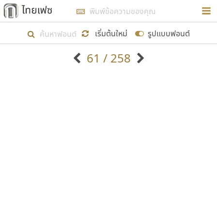
การในรูปแบบใหม่เพื่อใช้เป็นแนวทางในการศึกษารูป
ร่างหน้าตาของฟอนต์ไทยสำหรับการเรียนรู้เพื่อเริ่ม
เริ่มต้นใหม่
รูปแบบฟอนต์
สร้างฟอนต์ของตัวเอง ในเดือนมีนาคม พ.ศ. ๒๕๖๒ จึง
61 / 258
ได้เริ่ม ไทยเฟซ นี้ขึ้นมา
ตัวอักษรมีหัวขมวด
แบบตัวอักษรหัวบัว
แสดงผลแบบลิสต์
ตัวอักษรไม่มีหัวขมวด
แบบตัวอักษรหัวบอด
9
A
B
C
D
E
F
G
H
I
J
ฟอนต์ยอดนิยม
แบบตัวอักษรเกาหลี
เป้าหมายที่ยังคงดำเนินไปอยู่ คือการเพิ่มฟอนต์ไทย
K
L
M
N
O
P
Q
R
S
T
U
ฟอนต์ล้านดาวน์โหลด
แบบตัวอักษรเส้นขอบ
เข้าไปให้ได้อย่างน้อยเดือนละ ๓๐ ฟอนต์ นั่นหมายถึง
ระบบปฏิบัติการ
แบบตัวอักษรแฟนซี
V
W
Y
Z
อัตลักษณ์องค์กร
แบบตัวอักษรโบราณ
ปลายปี พ.ศ. ๒๕๖๒ จะมีฟอนต์ไม่ต่ำกว่า ๔๐๐ ฟอนต์ใน
แบบตัวการ์ตูน
แบบตัวเขียนพู่กัน
ก
ข
ค
จ
ฉ
ช
ซ
ฌ
ด
ต
ถ
ระบบ หวังว่า นอกจากจะเป็นประโยชน์ต่อตนเองแล้ว
แบบตัวดิสเพลย์
แบบตัวเนื้อความ
จะมีประโยชน์กับผู้อื่นได้บ้าง ไม่มากก็น้อย
แบบตัวประดิษฐ์
แบบตัวเหลี่ยม
ท
ธ
น
บ
ป
ผ
พ
ฟ
ภ
ม
ย
แบบตัวพิกเซล
แบบปลายมน
ร
ฤ
ล
ว
ศ
ส
ห
อ
ฮ
แบบตัวพิมพ์ดีด
แบบปลายแหลม
ขอขอบคุณ
แบบตัวมีเชิงฐาน
แบบปากกาหัวตัด
แบบตัวอักษรจีน
แบบฟอนต์ซิ่ง
แบบตัวอักษรซ้อนเงา
แบบลายมือผู้ใหญ่