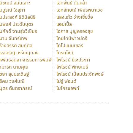
มิชฌน์ สมันเลาะ
เอกพันธ์ ตันหล้า
มบูรณ์ ใจสุภา
เอกลักษณ์ เพียรพนาเวช
มประสงค์ ธิตินิลนิธิ
แสงแก้ว ว่างเซี่ยวื่อ
มพงค์ ประดับบุตร
แอปเปิ้ล
มศักดิ์ งามรุ่งวิเชียร
โอภาส บุญครองสุข
มาน จันทร์เทพ
ไทยไทป์ฟาวน์ดรี
ร้างสรรค์ สมกุศล
ไทโปแมนเซอร์
รรเสริญ เหรียญทอง
ไบรท์ไซด์
หพันธ์อุตสาหกรรมการพิมพ์
ไพโรจน์ ธีระประภา
ามารถ นามคุณ
ไพโรจน์ พิทยเมธี
ิชยา สุขประดิษฐ์
ไพโรจน์ เปี่ยมประจักพงษ์
ธิคม วงศ์มณี
ไม่รู้ ฟอนต์
นุตร ตันตราภรณ์
ไมโครซอฟท์
ร
ฤ