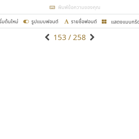
แสดงผลแบบลิสต์
ริ่มต้นใหม่
รูปแบบฟอนต์
รายชื่อฟอนต์
แสดงแบบกริ
รเพิ่มฟอนต์ไทยเข้าไปให้ได้อย่างน้อยเดือนละ ๓๐ ฟอนต์ นั่
153 / 258
นอกจากจะเป็นประโยชน์ต่อตนเองแล้ว จะมีประโยชน์กับผู้อื่นไ
แบบตัวอักษรจีน
แบบตัวอักษรหัวบัว
แบบตัวอักษรซ้อนเงา
แบบตัวอักษรหัวบอด
G
H
I
J
K
L
M
N
O
P
Q
R
แบบตัวอักษรย้อนยุค
แบบตัวอักษรเกาหลี
ขอขอบคุณ
ถ
แบบตัวอักษรล้านนา
ท
ธ
น
บ
ป
แบบตัวอักษรเส้นขอบ
ผ
พ
ฟ
ภ
ม
แบบตัวอักษรลาว
แบบตัวอักษรแฟนซี
แบบตัวอักษรสคริปท์
แบบตัวอักษรโบราณ
อกแบบฟอนต์ไทยทุกท่านที่สร้างสรรค์ผลงานเพื่อสืบสานอัก
อน ปรัชญา สิงห์โต ที่อนุญาตให้เผยแพร่ข้อมูลจาก ฟอนต