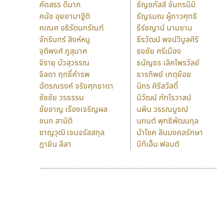
คัดสรร ดีมาก
ธัญชภัสส์ จันทรนิมิ
คนัช อุยยามาฐิติ
ธัญรมณ ผู้ภาวศุทธิ
คเณศ อธิรัตนกรัณฑ์
ธีร์ชญาน์ นามขาน
จักรินทร์ สิงห์หนู
ธีรวัฒน์ พจน์วิบูลศิริ
จุติพงศ์ ภูสุมาศ
ธงชัย ศรีเมือง
จิรายุ บัวสุวรรณ
ธนัญธร เลิศไพรวัลย์
จิลดา ฤทธิ์คำรพ
ธารทิพย์ เกตุย้อย
ฉัตรณรงค์ จริงศุภธาดา
นิกร ศิริสวัสดิ์
ชัชชัย วรธรรม
นิวัฒน์ ภัทโรวาสน์
ชัยชาญ เรืองเจริญผล
นพิน วรรณบูรณ์
ชนก สามิติ
นภนต์ พุทธิพัฒนกุล
ชาญวุฒิ เจนจรัสสกุล
นำโชค สินมงคลรักษา
ฎายิน ลีลา
บีทีเอ็น ฟอนต์
9 Fonts
F
A
Fontcraft