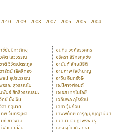
2010
2009
2008
2007
2006
2005
2004
ักขีธัมมิกะ ภิกขุ
อนุทิน วงศ์สรรคกร
ังศิต ไสววรรณ
อริศรา สิริกรกุลชัย
ุชาติ วิวัฒน์ตระกูล
อานันท์ ลักษมีธิติ
ุดารัตน์ เลิศสีทอง
อานุภาพ ใจชำนาญ
ุพจน์ อุประวรรณ
อาวิน อินทรังษี
ุพรรณ สุวรรณโน
เจ.ปีศาจฟอนต์
ัมพันธ์ สิทธิวรรณธนะ
เจเอส เทคโนโลยี
วิทย์ บั้งเงิน
เฉลิมพล กุไรรัตน์
ุวิสา ภูสุมาศ
เดชา วุ้นก้อน
ุเทพ จันทร์ชูผล
เทพพิทักษ์ การุญบุญญานันท์
ุเมธี ขาวงาม
เนติมา เจษฎาพรพันธุ์
ตีฟ แมทอีสัน
เศรษฐวัฒน์ อุทธา