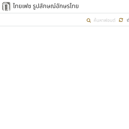
เริ่ม ไทยเฟซ นี้ขึ้นมา
เ
เป้าหมายที่ยังคงดำเนินไปอยู่ คือกา
ไม่ต่ำกว่า ๔๐๐ ฟอนต์ในระบบ หวังว่า 
ตัวอักษรมีหัวขมวด
แบบตัวการ์ตูน
ตัวอักษรไม่มีหัวขมวด
แบบตัวดิสเพลย์
9
A
B
C
D
E
F
ฟอนต์ยอดนิยม
แบบตัวประดิษฐ์
ฟอนต์ล้านดาวน์โหลด
ก
ข
ค
จ
ฉ
ช
แบบตัวพิกเซล
ซ
ฌ
ด
ต
ระบบปฏิบัติการ
แบบตัวพิมพ์ดีด
อัตลักษณ์องค์กร
แบบตัวมีเชิงฐาน
ผู้อ
คุณแ