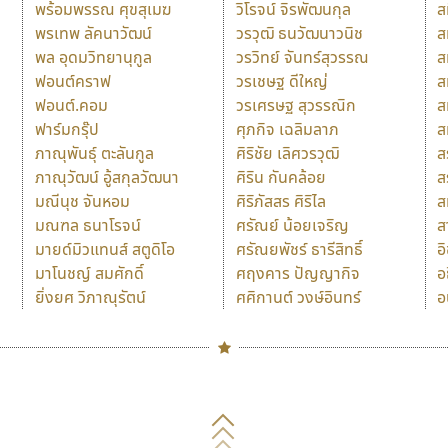
พร้อมพรรณ ศุขสุเมฆ
วิโรจน์ จิรพัฒนกุล
ส
พรเทพ ลัคนาวัฒน์
วรวุฒิ ธนวัฒนาวนิช
ส
พล อุดมวิทยานุกูล
วรวิทย์ จันทร์สุวรรณ
ส
ฟอนต์คราฟ
วรเชษฐ ดีใหญ่
ส
ฟอนต์.คอม
วรเศรษฐ สุวรรณิก
ส
ฟาร์มกรุ๊ป
ศุภกิจ เฉลิมลาภ
ส
ภาณุพันธุ์ ตะลันกูล
ศิริชัย เลิศวรวุฒิ
ส
ภาณุวัฒน์ อู้สกุลวัฒนา
ศิริน กันคล้อย
ส
มณีนุช จันหอม
ศิริภัสสร ศิริไล
ส
มณฑล ธนาโรจน์
ศรัณย์ น้อยเจริญ
ส
มายด์มิวแทนส์ สตูดิโอ
ศรัณยพัชร์ ธารีสิทธิ์
อ
มาโนชญ์ สมศักดิ์
ศฤงคาร ปัญญากิจ
อ
ยิ่งยศ วิภาณุรัตน์
ศศิกานต์ วงษ์อินทร์
อ
Naipol
TLWG
ช
O
Torsilp
ซ