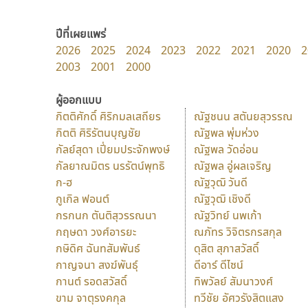
ปีที่เผยแพร่
2026
2025
2024
2023
2022
2021
2020
2
2003
2001
2000
ผู้ออกแบบ
กิตติศักดิ์ ศิริกมลเสถียร
ณัฐชนน สตันยสุวรรณ
กิตติ ศิริรัตนบุญชัย
ณัฐพล พุ่มห่วง
กัลย์สุดา เปี่ยมประจักพงษ์
ณัฐพล วัดอ่อน
กัลยาณมิตร นรรัตน์พุทธิ
ณัฐพล อู่ผลเจริญ
ก-ฮ
ณัฐวุฒิ วันดี
กูเกิล ฟอนต์
ณัฐวุฒิ เชิงดี
กรกนก ตันติสุวรรณนา
ณัฐวิทย์ นพเก้า
กฤษดา วงศ์อารยะ
ณภัทร วิจิตรกรสกุล
กษิดิศ ฉันทสัมพันธ์
ดุสิต สุภาสวัสดิ์
กาญจนา สงฆ์พันธุ์
ดีอาร์ ดีไซน์
กานต์ รอดสวัสดิ์
ทิพวัลย์ สัมนาวงศ์
ขาม จาตุรงคกุล
ทวีชัย อัศวรังสิตแสง