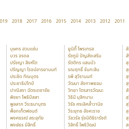
019
2018
2017
2016
2015
2014
2013
2012
2011
บุษกร ฮวบแช่ม
ยูนิตี้ โพรเกรส
ส
บวร จรดล
รัชภูมิ ปัญส่งเสริม
ส
ปรัชญา สิงห์โต
รัตติกร แสนบัว
ส
ปริญญา โรจน์อารยานนท์
รณฤทธิ์ จันทะสิน
ส
ประชิด ทิณบุตร
รพี สุวีรานนท์
ส
ประชาธิปไทป์
วัฒนา ลังกาพยอม
ส
ปาณิสรา ฉัตรเดชาชัย
วิทยา ไตรสารวัฒนะ
ส
พิชยา โพธิปัสสา
วิธินี มุสิกนาม
สุ
พูลลาภ วีระธนาบุตร
วิรัช ศรเลิศล้ำวานิช
ส
พ็อกเก็ตฟอนต์
วีระยุทธ อังคะราช
ส
พงศธรณ์ สระอุทัย
วัลวรัล รุ่งนิติธิรารัชต์
ส
พงษ์ธร มีสิทธิ์
วิสิทธิ์ โพธิวัฒน์
ส