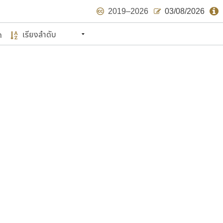
2019–2026
03/08/2026
ด
นหมายถึง ปลายปี พ.ศ. ๒๕๖๒ จะมีฟอนต์
ด้บ้าง ไม่มากก็น้อย
แบบตัวเขียนพู่กัน
แบบฟอนต์ซิ่ง
แบบตัวเนื้อความ
แบบลายมือผู้ใหญ่
S
T
U
V
W
Y
Z
แบบตัวเหลี่ยม
แบบลายมือวัยรุ่น
ย
แบบปลายมน
ร
ฤ
ล
ว
ศ
แบบลายมือเด็ก
ส
ห
อ
ฮ
แบบปลายแหลม
แบบอาลักษณ์
แบบปากกาหัวตัด
ษรไทย
์.คอม