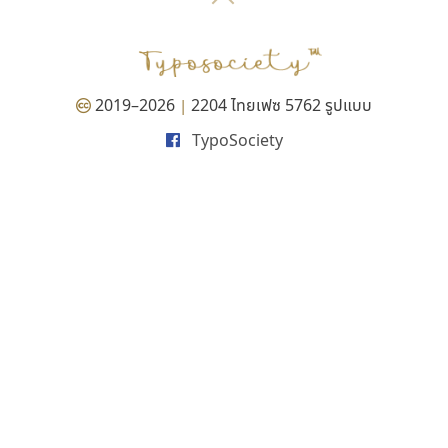
P
TS
PANI
Type Buthon
ฐ
PK
Typomancer
ฑ
PS
U
Q
UID
ด
2019–2026
2204 ไทยเฟซ 5762 รูปแบบ
|
R
UNK
ต
TypoSociety
S
UPC
ถ
Sarun’s
V
ท
SD
W
ธ
SOV
X
น
SP
Y
บ
Superstore
Z
ป
Surafont
zooddooz
ผ
T
ก
ฝ
TA
ข
TCHA
ค
TEPC
ง
ภ
TF
จ
ม