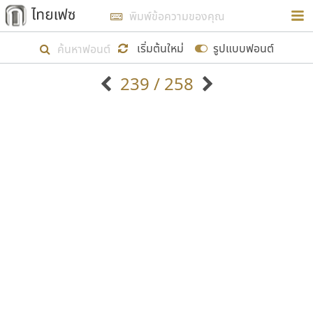
การในรูปแบบใหม่เพื่อใช้เป็นแนวทางในการศึกษารูป
ร่างหน้าตาของฟอนต์ไทยสำหรับการเรียนรู้เพื่อเริ่ม
เริ่มต้นใหม่
รูปแบบฟอนต์
สร้างฟอนต์ของตัวเอง ในเดือนมีนาคม พ.ศ. ๒๕๖๒ จึง
239 / 258
ได้เริ่ม ไทยเฟซ นี้ขึ้นมา
ตัวอักษรมีหัวขมวด
แบบตัวอักษรหัวบัว
แสดงผลแบบลิสต์
ตัวอักษรไม่มีหัวขมวด
แบบตัวอักษรหัวบอด
9
A
B
C
D
E
F
G
H
I
J
ฟอนต์ยอดนิยม
แบบตัวอักษรเกาหลี
เป้าหมายที่ยังคงดำเนินไปอยู่ คือการเพิ่มฟอนต์ไทย
K
L
M
N
O
P
Q
R
S
T
U
ฟอนต์ล้านดาวน์โหลด
แบบตัวอักษรเส้นขอบ
เข้าไปให้ได้อย่างน้อยเดือนละ ๓๐ ฟอนต์ นั่นหมายถึง
ระบบปฏิบัติการ
แบบตัวอักษรแฟนซี
V
W
Y
Z
อัตลักษณ์องค์กร
แบบตัวอักษรโบราณ
ปลายปี พ.ศ. ๒๕๖๒ จะมีฟอนต์ไม่ต่ำกว่า ๔๐๐ ฟอนต์ใน
แบบตัวการ์ตูน
แบบตัวเขียนพู่กัน
ก
ข
ค
จ
ฉ
ช
ซ
ฌ
ด
ต
ถ
ระบบ หวังว่า นอกจากจะเป็นประโยชน์ต่อตนเองแล้ว
แบบตัวดิสเพลย์
แบบตัวเนื้อความ
จะมีประโยชน์กับผู้อื่นได้บ้าง ไม่มากก็น้อย
แบบตัวประดิษฐ์
แบบตัวเหลี่ยม
ท
ธ
น
บ
ป
ผ
พ
ฟ
ภ
ม
ย
แบบตัวพิกเซล
แบบปลายมน
ร
ฤ
ล
ว
ศ
ส
ห
อ
ฮ
แบบตัวพิมพ์ดีด
แบบปลายแหลม
ขอขอบคุณ
แบบตัวมีเชิงฐาน
แบบปากกาหัวตัด
แบบตัวอักษรจีน
แบบฟอนต์ซิ่ง
แบบตัวอักษรซ้อนเงา
แบบลายมือผู้ใหญ่