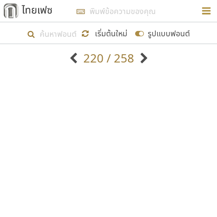
การในรูปแบบใหม่เพื่อใช้เป็นแนวทางในการศึกษารูป
ร่างหน้าตาของฟอนต์ไทยสำหรับการเรียนรู้เพื่อเริ่ม
เริ่มต้นใหม่
รูปแบบฟอนต์
สร้างฟอนต์ของตัวเอง ในเดือนมีนาคม พ.ศ. ๒๕๖๒ จึง
220 / 258
ได้เริ่ม ไทยเฟซ นี้ขึ้นมา
ตัวอักษรมีหัวขมวด
แบบตัวอักษรหัวบัว
แสดงผลแบบลิสต์
ตัวอักษรไม่มีหัวขมวด
แบบตัวอักษรหัวบอด
9
A
B
C
D
E
F
G
H
I
J
ฟอนต์ยอดนิยม
แบบตัวอักษรเกาหลี
เป้าหมายที่ยังคงดำเนินไปอยู่ คือการเพิ่มฟอนต์ไทย
K
L
M
N
O
P
Q
R
S
T
U
ฟอนต์ล้านดาวน์โหลด
แบบตัวอักษรเส้นขอบ
เข้าไปให้ได้อย่างน้อยเดือนละ ๓๐ ฟอนต์ นั่นหมายถึง
ระบบปฏิบัติการ
แบบตัวอักษรแฟนซี
V
W
Y
Z
อัตลักษณ์องค์กร
แบบตัวอักษรโบราณ
ปลายปี พ.ศ. ๒๕๖๒ จะมีฟอนต์ไม่ต่ำกว่า ๔๐๐ ฟอนต์ใน
แบบตัวการ์ตูน
แบบตัวเขียนพู่กัน
ก
ข
ค
จ
ฉ
ช
ซ
ฌ
ด
ต
ถ
ระบบ หวังว่า นอกจากจะเป็นประโยชน์ต่อตนเองแล้ว
แบบตัวดิสเพลย์
แบบตัวเนื้อความ
จะมีประโยชน์กับผู้อื่นได้บ้าง ไม่มากก็น้อย
แบบตัวประดิษฐ์
แบบตัวเหลี่ยม
ท
ธ
น
บ
ป
ผ
พ
ฟ
ภ
ม
ย
แบบตัวพิกเซล
แบบปลายมน
ร
ฤ
ล
ว
ศ
ส
ห
อ
ฮ
แบบตัวพิมพ์ดีด
แบบปลายแหลม
ขอขอบคุณ
แบบตัวมีเชิงฐาน
แบบปากกาหัวตัด
แบบตัวอักษรจีน
แบบฟอนต์ซิ่ง
แบบตัวอักษรซ้อนเงา
แบบลายมือผู้ใหญ่