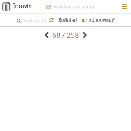
การในรูปแบบใหม่เพื่อใช้เป็นแนวทางในการศึกษารูป
ร่างหน้าตาของฟอนต์ไทยสำหรับการเรียนรู้เพื่อเริ่ม
เริ่มต้นใหม่
รูปแบบฟอนต์
สร้างฟอนต์ของตัวเอง ในเดือนมีนาคม พ.ศ. ๒๕๖๒ จึง
68 / 258
ได้เริ่ม ไทยเฟซ นี้ขึ้นมา
ตัวอักษรมีหัวขมวด
แบบตัวอักษรหัวบัว
แสดงผลแบบลิสต์
ตัวอักษรไม่มีหัวขมวด
แบบตัวอักษรหัวบอด
9
A
B
C
D
E
F
G
H
I
J
ฟอนต์ยอดนิยม
แบบตัวอักษรเกาหลี
เป้าหมายที่ยังคงดำเนินไปอยู่ คือการเพิ่มฟอนต์ไทย
K
L
M
N
O
P
Q
R
S
T
U
ฟอนต์ล้านดาวน์โหลด
แบบตัวอักษรเส้นขอบ
เข้าไปให้ได้อย่างน้อยเดือนละ ๓๐ ฟอนต์ นั่นหมายถึง
ระบบปฏิบัติการ
แบบตัวอักษรแฟนซี
V
W
Y
Z
อัตลักษณ์องค์กร
แบบตัวอักษรโบราณ
ปลายปี พ.ศ. ๒๕๖๒ จะมีฟอนต์ไม่ต่ำกว่า ๔๐๐ ฟอนต์ใน
แบบตัวการ์ตูน
แบบตัวเขียนพู่กัน
ก
ข
ค
จ
ฉ
ช
ซ
ฌ
ด
ต
ถ
ระบบ หวังว่า นอกจากจะเป็นประโยชน์ต่อตนเองแล้ว
แบบตัวดิสเพลย์
แบบตัวเนื้อความ
จะมีประโยชน์กับผู้อื่นได้บ้าง ไม่มากก็น้อย
แบบตัวประดิษฐ์
แบบตัวเหลี่ยม
ท
ธ
น
บ
ป
ผ
พ
ฟ
ภ
ม
ย
แบบตัวพิกเซล
แบบปลายมน
ร
ฤ
ล
ว
ศ
ส
ห
อ
ฮ
แบบตัวพิมพ์ดีด
แบบปลายแหลม
ขอขอบคุณ
แบบตัวมีเชิงฐาน
แบบปากกาหัวตัด
แบบตัวอักษรจีน
แบบฟอนต์ซิ่ง
แบบตัวอักษรซ้อนเงา
แบบลายมือผู้ใหญ่