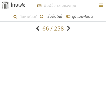
การในรูปแบบใหม่เพื่อใช้เป็นแนวทางในการศึกษารูป
ร่างหน้าตาของฟอนต์ไทยสำหรับการเรียนรู้เพื่อเริ่ม
เริ่มต้นใหม่
รูปแบบฟอนต์
สร้างฟอนต์ของตัวเอง ในเดือนมีนาคม พ.ศ. ๒๕๖๒ จึง
66 / 258
ได้เริ่ม ไทยเฟซ นี้ขึ้นมา
ตัวอักษรมีหัวขมวด
แบบตัวอักษรหัวบัว
แสดงผลแบบลิสต์
ตัวอักษรไม่มีหัวขมวด
แบบตัวอักษรหัวบอด
9
A
B
C
D
E
F
G
H
I
J
ฟอนต์ยอดนิยม
แบบตัวอักษรเกาหลี
เป้าหมายที่ยังคงดำเนินไปอยู่ คือการเพิ่มฟอนต์ไทย
K
L
M
N
O
P
Q
R
S
T
U
ฟอนต์ล้านดาวน์โหลด
แบบตัวอักษรเส้นขอบ
เข้าไปให้ได้อย่างน้อยเดือนละ ๓๐ ฟอนต์ นั่นหมายถึง
ระบบปฏิบัติการ
แบบตัวอักษรแฟนซี
V
W
Y
Z
อัตลักษณ์องค์กร
แบบตัวอักษรโบราณ
ปลายปี พ.ศ. ๒๕๖๒ จะมีฟอนต์ไม่ต่ำกว่า ๔๐๐ ฟอนต์ใน
แบบตัวการ์ตูน
แบบตัวเขียนพู่กัน
ก
ข
ค
จ
ฉ
ช
ซ
ฌ
ด
ต
ถ
ระบบ หวังว่า นอกจากจะเป็นประโยชน์ต่อตนเองแล้ว
แบบตัวดิสเพลย์
แบบตัวเนื้อความ
จะมีประโยชน์กับผู้อื่นได้บ้าง ไม่มากก็น้อย
แบบตัวประดิษฐ์
แบบตัวเหลี่ยม
ท
ธ
น
บ
ป
ผ
พ
ฟ
ภ
ม
ย
แบบตัวพิกเซล
แบบปลายมน
ร
ฤ
ล
ว
ศ
ส
ห
อ
ฮ
แบบตัวพิมพ์ดีด
แบบปลายแหลม
ขอขอบคุณ
แบบตัวมีเชิงฐาน
แบบปากกาหัวตัด
แบบตัวอักษรจีน
แบบฟอนต์ซิ่ง
แบบตัวอักษรซ้อนเงา
แบบลายมือผู้ใหญ่