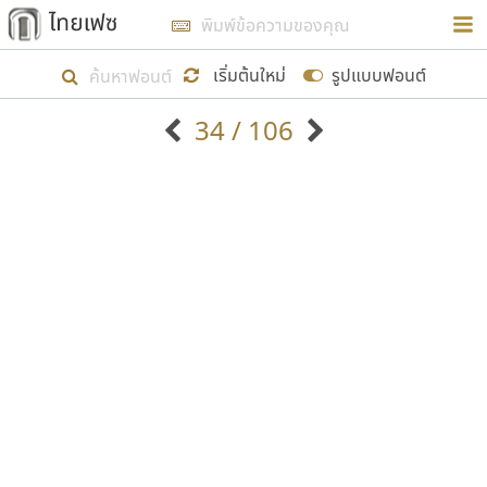
การในรูปแบบใหม่เพื่อใช้เป็นแนวทางในการศึกษารูป
ร่างหน้าตาของฟอนต์ไทยสำหรับการเรียนรู้เพื่อเริ่ม
เริ่มต้นใหม่
รูปแบบฟอนต์
สร้างฟอนต์ของตัวเอง ในเดือนมีนาคม พ.ศ. ๒๕๖๒ จึง
34 / 106
ได้เริ่ม ไทยเฟซ นี้ขึ้นมา
ตัวอักษรมีหัวขมวด
แบบตัวอักษรหัวบัว
แสดงผลแบบลิสต์
ตัวอักษรไม่มีหัวขมวด
แบบตัวอักษรหัวบอด
9
A
B
C
D
E
F
G
H
I
J
ฟอนต์ยอดนิยม
แบบตัวอักษรเกาหลี
เป้าหมายที่ยังคงดำเนินไปอยู่ คือการเพิ่มฟอนต์ไทย
K
L
M
N
O
P
Q
R
S
T
U
ฟอนต์ล้านดาวน์โหลด
แบบตัวอักษรเส้นขอบ
เข้าไปให้ได้อย่างน้อยเดือนละ ๓๐ ฟอนต์ นั่นหมายถึง
ระบบปฏิบัติการ
แบบตัวอักษรแฟนซี
V
W
Y
Z
อัตลักษณ์องค์กร
แบบตัวอักษรโบราณ
ปลายปี พ.ศ. ๒๕๖๒ จะมีฟอนต์ไม่ต่ำกว่า ๔๐๐ ฟอนต์ใน
แบบตัวการ์ตูน
แบบตัวเขียนพู่กัน
ก
ข
ค
จ
ฉ
ช
ซ
ฌ
ด
ต
ถ
ระบบ หวังว่า นอกจากจะเป็นประโยชน์ต่อตนเองแล้ว
แบบตัวดิสเพลย์
แบบตัวเนื้อความ
จะมีประโยชน์กับผู้อื่นได้บ้าง ไม่มากก็น้อย
แบบตัวประดิษฐ์
แบบตัวเหลี่ยม
ท
ธ
น
บ
ป
ผ
พ
ฟ
ภ
ม
ย
แบบตัวพิกเซล
แบบปลายมน
ร
ฤ
ล
ว
ศ
ส
ห
อ
ฮ
แบบตัวพิมพ์ดีด
แบบปลายแหลม
ขอขอบคุณ
แบบตัวมีเชิงฐาน
แบบปากกาหัวตัด
แบบตัวอักษรจีน
แบบฟอนต์ซิ่ง
แบบตัวอักษรซ้อนเงา
แบบลายมือผู้ใหญ่