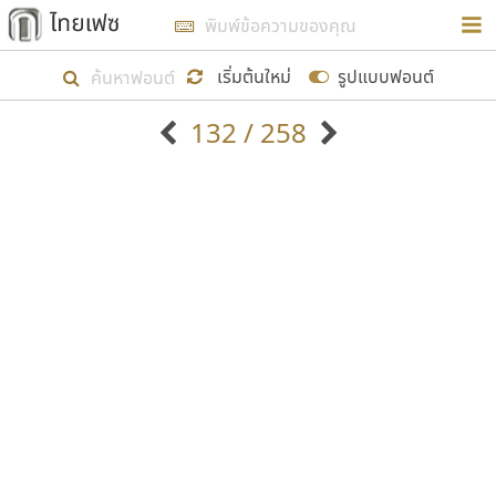
การในรูปแบบใหม่เพื่อใช้เป็นแนวทางในการศึกษารูป
ร่างหน้าตาของฟอนต์ไทยสำหรับการเรียนรู้เพื่อเริ่ม
เริ่มต้นใหม่
รูปแบบฟอนต์
สร้างฟอนต์ของตัวเอง ในเดือนมีนาคม พ.ศ. ๒๕๖๒ จึง
132 / 258
ได้เริ่ม ไทยเฟซ นี้ขึ้นมา
ตัวอักษรมีหัวขมวด
แบบตัวอักษรหัวบัว
แสดงผลแบบลิสต์
ตัวอักษรไม่มีหัวขมวด
แบบตัวอักษรหัวบอด
9
A
B
C
D
E
F
G
H
I
J
ฟอนต์ยอดนิยม
แบบตัวอักษรเกาหลี
เป้าหมายที่ยังคงดำเนินไปอยู่ คือการเพิ่มฟอนต์ไทย
K
L
M
N
O
P
Q
R
S
T
U
ฟอนต์ล้านดาวน์โหลด
แบบตัวอักษรเส้นขอบ
เข้าไปให้ได้อย่างน้อยเดือนละ ๓๐ ฟอนต์ นั่นหมายถึง
ระบบปฏิบัติการ
แบบตัวอักษรแฟนซี
V
W
Y
Z
อัตลักษณ์องค์กร
แบบตัวอักษรโบราณ
ปลายปี พ.ศ. ๒๕๖๒ จะมีฟอนต์ไม่ต่ำกว่า ๔๐๐ ฟอนต์ใน
แบบตัวการ์ตูน
แบบตัวเขียนพู่กัน
ก
ข
ค
จ
ฉ
ช
ซ
ฌ
ด
ต
ถ
ระบบ หวังว่า นอกจากจะเป็นประโยชน์ต่อตนเองแล้ว
แบบตัวดิสเพลย์
แบบตัวเนื้อความ
จะมีประโยชน์กับผู้อื่นได้บ้าง ไม่มากก็น้อย
แบบตัวประดิษฐ์
แบบตัวเหลี่ยม
ท
ธ
น
บ
ป
ผ
พ
ฟ
ภ
ม
ย
แบบตัวพิกเซล
แบบปลายมน
ร
ฤ
ล
ว
ศ
ส
ห
อ
ฮ
แบบตัวพิมพ์ดีด
แบบปลายแหลม
ขอขอบคุณ
แบบตัวมีเชิงฐาน
แบบปากกาหัวตัด
แบบตัวอักษรจีน
แบบฟอนต์ซิ่ง
แบบตัวอักษรซ้อนเงา
แบบลายมือผู้ใหญ่