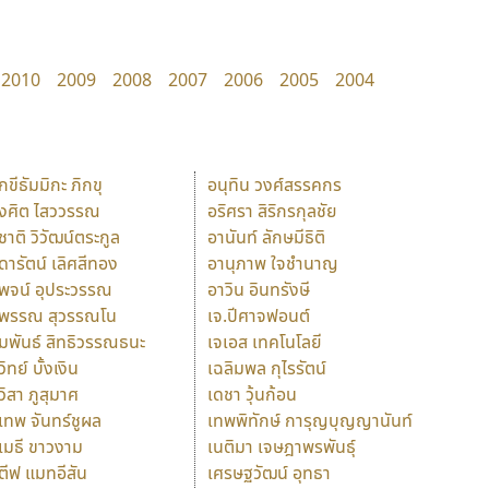
2010
2009
2008
2007
2006
2005
2004
ักขีธัมมิกะ ภิกขุ
อนุทิน วงศ์สรรคกร
ังศิต ไสววรรณ
อริศรา สิริกรกุลชัย
ุชาติ วิวัฒน์ตระกูล
อานันท์ ลักษมีธิติ
ุดารัตน์ เลิศสีทอง
อานุภาพ ใจชำนาญ
ุพจน์ อุประวรรณ
อาวิน อินทรังษี
ุพรรณ สุวรรณโน
เจ.ปีศาจฟอนต์
ัมพันธ์ สิทธิวรรณธนะ
เจเอส เทคโนโลยี
วิทย์ บั้งเงิน
เฉลิมพล กุไรรัตน์
ุวิสา ภูสุมาศ
เดชา วุ้นก้อน
ุเทพ จันทร์ชูผล
เทพพิทักษ์ การุญบุญญานันท์
ุเมธี ขาวงาม
เนติมา เจษฎาพรพันธุ์
ตีฟ แมทอีสัน
เศรษฐวัฒน์ อุทธา