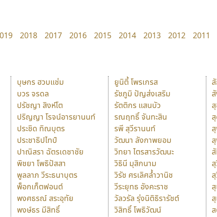
019
2018
2017
2016
2015
2014
2013
2012
2011
บุษกร ฮวบแช่ม
ยูนิตี้ โพรเกรส
ส
บวร จรดล
รัชภูมิ ปัญส่งเสริม
ส
ปรัชญา สิงห์โต
รัตติกร แสนบัว
ส
ปริญญา โรจน์อารยานนท์
รณฤทธิ์ จันทะสิน
ส
ประชิด ทิณบุตร
รพี สุวีรานนท์
ส
ประชาธิปไทป์
วัฒนา ลังกาพยอม
ส
ปาณิสรา ฉัตรเดชาชัย
วิทยา ไตรสารวัฒนะ
ส
พิชยา โพธิปัสสา
วิธินี มุสิกนาม
สุ
พูลลาภ วีระธนาบุตร
วิรัช ศรเลิศล้ำวานิช
ส
พ็อกเก็ตฟอนต์
วีระยุทธ อังคะราช
ส
พงศธรณ์ สระอุทัย
วัลวรัล รุ่งนิติธิรารัชต์
ส
พงษ์ธร มีสิทธิ์
วิสิทธิ์ โพธิวัฒน์
ส