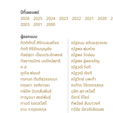
ปีที่เผยแพร่
2026
2025
2024
2023
2022
2021
2020
2
2003
2001
2000
ผู้ออกแบบ
กิตติศักดิ์ ศิริกมลเสถียร
ณัฐชนน สตันยสุวรรณ
กิตติ ศิริรัตนบุญชัย
ณัฐพล พุ่มห่วง
กัลย์สุดา เปี่ยมประจักพงษ์
ณัฐพล วัดอ่อน
กัลยาณมิตร นรรัตน์พุทธิ
ณัฐพล อู่ผลเจริญ
ก-ฮ
ณัฐวุฒิ วันดี
กูเกิล ฟอนต์
ณัฐวุฒิ เชิงดี
กรกนก ตันติสุวรรณนา
ณัฐวิทย์ นพเก้า
กฤษดา วงศ์อารยะ
ณภัทร วิจิตรกรสกุล
กษิดิศ ฉันทสัมพันธ์
ดุสิต สุภาสวัสดิ์
กาญจนา สงฆ์พันธุ์
ดีอาร์ ดีไซน์
กานต์ รอดสวัสดิ์
ทิพวัลย์ สัมนาวงศ์
ขาม จาตุรงคกุล
ทวีชัย อัศวรังสิตแสง