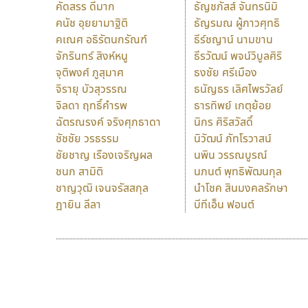
คัดสรร ดีมาก
ธัญชภัสส์ จันทรนิมิ
คนัช อุยยามาฐิติ
ธัญรมณ ผู้ภาวศุทธิ
คเณศ อธิรัตนกรัณฑ์
ธีร์ชญาน์ นามขาน
จักรินทร์ สิงห์หนู
ธีรวัฒน์ พจน์วิบูลศิริ
จุติพงศ์ ภูสุมาศ
ธงชัย ศรีเมือง
จิรายุ บัวสุวรรณ
ธนัญธร เลิศไพรวัลย์
จิลดา ฤทธิ์คำรพ
ธารทิพย์ เกตุย้อย
ฉัตรณรงค์ จริงศุภธาดา
นิกร ศิริสวัสดิ์
ชัชชัย วรธรรม
นิวัฒน์ ภัทโรวาสน์
ชัยชาญ เรืองเจริญผล
นพิน วรรณบูรณ์
ชนก สามิติ
นภนต์ พุทธิพัฒนกุล
ชาญวุฒิ เจนจรัสสกุล
นำโชค สินมงคลรักษา
ฎายิน ลีลา
บีทีเอ็น ฟอนต์
9 Fonts
F
A
Fontcraft