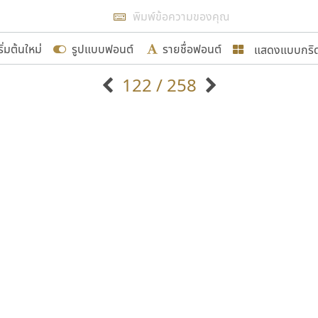
แสดงผลแบบลิสต์
ริ่มต้นใหม่
รูปแบบฟอนต์
รายชื่อฟอนต์
แสดงแบบกริ
รเพิ่มฟอนต์ไทยเข้าไปให้ได้อย่างน้อยเดือนละ ๓๐ ฟอนต์ นั่
122 / 258
นอกจากจะเป็นประโยชน์ต่อตนเองแล้ว จะมีประโยชน์กับผู้อื่นไ
แบบตัวอักษรจีน
แบบตัวอักษรหัวบัว
แบบตัวอักษรซ้อนเงา
แบบตัวอักษรหัวบอด
G
H
I
J
K
L
M
N
O
P
Q
R
แบบตัวอักษรย้อนยุค
แบบตัวอักษรเกาหลี
ขอขอบคุณ
ถ
แบบตัวอักษรล้านนา
ท
ธ
น
บ
ป
แบบตัวอักษรเส้นขอบ
ผ
พ
ฟ
ภ
ม
แบบตัวอักษรลาว
แบบตัวอักษรแฟนซี
แบบตัวอักษรสคริปท์
แบบตัวอักษรโบราณ
อกแบบฟอนต์ไทยทุกท่านที่สร้างสรรค์ผลงานเพื่อสืบสานอัก
อน ปรัชญา สิงห์โต ที่อนุญาตให้เผยแพร่ข้อมูลจาก ฟอนต