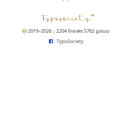
P
TS
PANI
Type Buthon
ฐ
PK
Typomancer
ฑ
PS
U
Q
UID
ด
2019–2026
2204 ไทยเฟซ 5762 รูปแบบ
|
R
UNK
ต
TypoSociety
S
UPC
ถ
Sarun’s
V
ท
SD
W
ธ
SOV
X
น
SP
Y
บ
Superstore
Z
ป
Surafont
zooddooz
ผ
T
ก
ฝ
TA
ข
TCHA
ค
TEPC
ง
ภ
TF
จ
ม