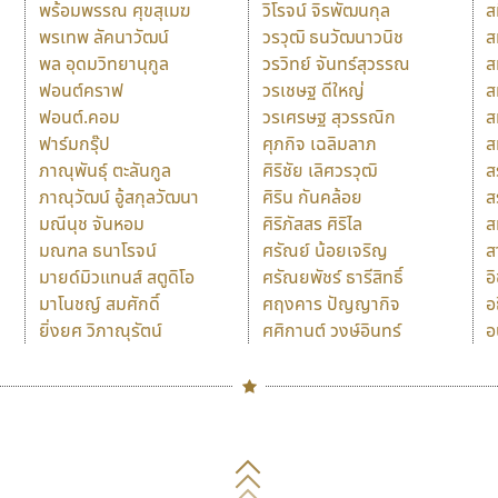
พร้อมพรรณ ศุขสุเมฆ
วิโรจน์ จิรพัฒนกุล
ส
พรเทพ ลัคนาวัฒน์
วรวุฒิ ธนวัฒนาวนิช
ส
พล อุดมวิทยานุกูล
วรวิทย์ จันทร์สุวรรณ
ส
ฟอนต์คราฟ
วรเชษฐ ดีใหญ่
ส
ฟอนต์.คอม
วรเศรษฐ สุวรรณิก
ส
ฟาร์มกรุ๊ป
ศุภกิจ เฉลิมลาภ
ส
ภาณุพันธุ์ ตะลันกูล
ศิริชัย เลิศวรวุฒิ
ส
ภาณุวัฒน์ อู้สกุลวัฒนา
ศิริน กันคล้อย
ส
มณีนุช จันหอม
ศิริภัสสร ศิริไล
ส
มณฑล ธนาโรจน์
ศรัณย์ น้อยเจริญ
ส
มายด์มิวแทนส์ สตูดิโอ
ศรัณยพัชร์ ธารีสิทธิ์
อ
มาโนชญ์ สมศักดิ์
ศฤงคาร ปัญญากิจ
อ
ยิ่งยศ วิภาณุรัตน์
ศศิกานต์ วงษ์อินทร์
อ
Naipol
TLWG
ช
O
Torsilp
ซ