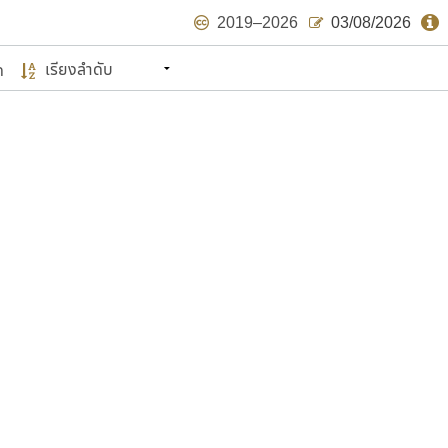
2019–2026
03/08/2026
ด
นหมายถึง ปลายปี พ.ศ. ๒๕๖๒ จะมีฟอนต์
ด้บ้าง ไม่มากก็น้อย
แบบตัวเขียนพู่กัน
แบบฟอนต์ซิ่ง
แบบตัวเนื้อความ
แบบลายมือผู้ใหญ่
S
T
U
V
W
Y
Z
แบบตัวเหลี่ยม
แบบลายมือวัยรุ่น
ย
แบบปลายมน
ร
ฤ
ล
ว
ศ
แบบลายมือเด็ก
ส
ห
อ
ฮ
แบบปลายแหลม
แบบอาลักษณ์
แบบปากกาหัวตัด
ษรไทย
์.คอม