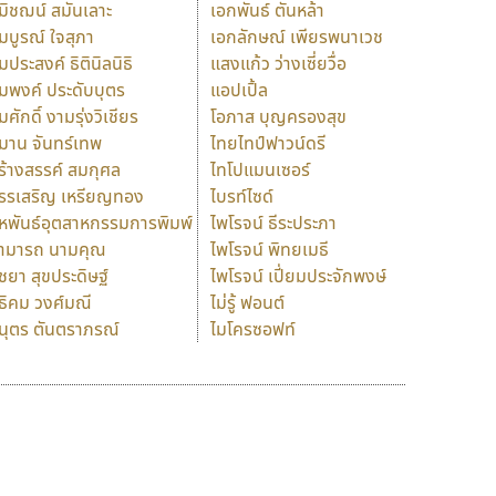
มิชฌน์ สมันเลาะ
เอกพันธ์ ตันหล้า
มบูรณ์ ใจสุภา
เอกลักษณ์ เพียรพนาเวช
มประสงค์ ธิตินิลนิธิ
แสงแก้ว ว่างเซี่ยวื่อ
มพงค์ ประดับบุตร
แอปเปิ้ล
มศักดิ์ งามรุ่งวิเชียร
โอภาส บุญครองสุข
มาน จันทร์เทพ
ไทยไทป์ฟาวน์ดรี
ร้างสรรค์ สมกุศล
ไทโปแมนเซอร์
รรเสริญ เหรียญทอง
ไบรท์ไซด์
หพันธ์อุตสาหกรรมการพิมพ์
ไพโรจน์ ธีระประภา
ามารถ นามคุณ
ไพโรจน์ พิทยเมธี
ิชยา สุขประดิษฐ์
ไพโรจน์ เปี่ยมประจักพงษ์
ธิคม วงศ์มณี
ไม่รู้ ฟอนต์
นุตร ตันตราภรณ์
ไมโครซอฟท์
ร
ฤ