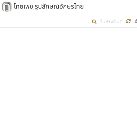
เริ่ม ไทยเฟซ นี้ขึ้นมา
เ
เป้าหมายที่ยังคงดำเนินไปอยู่ คือกา
ไม่ต่ำกว่า ๔๐๐ ฟอนต์ในระบบ หวังว่า 
ตัวอักษรมีหัวขมวด
แบบตัวการ์ตูน
ตัวอักษรไม่มีหัวขมวด
แบบตัวดิสเพลย์
9
A
B
C
D
E
F
ฟอนต์ยอดนิยม
แบบตัวประดิษฐ์
ฟอนต์ล้านดาวน์โหลด
ก
ข
ค
จ
ฉ
ช
แบบตัวพิกเซล
ซ
ฌ
ด
ต
ระบบปฏิบัติการ
แบบตัวพิมพ์ดีด
อัตลักษณ์องค์กร
แบบตัวมีเชิงฐาน
ผู้อ
คุณแ