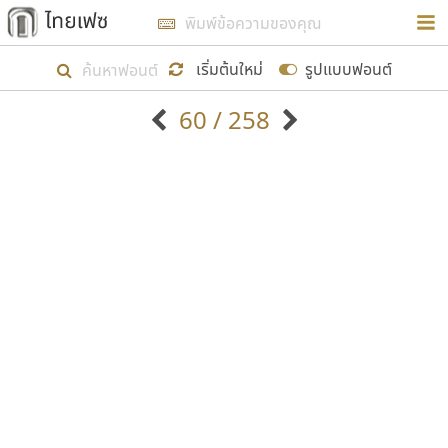
การในรูปแบบใหม่เพื่อใช้เป็นแนวทางในการศึกษารูป
ร่างหน้าตาของฟอนต์ไทยสำหรับการเรียนรู้เพื่อเริ่ม
เริ่มต้นใหม่
รูปแบบฟอนต์
สร้างฟอนต์ของตัวเอง ในเดือนมีนาคม พ.ศ. ๒๕๖๒ จึง
60 / 258
ได้เริ่ม ไทยเฟซ นี้ขึ้นมา
ตัวอักษรมีหัวขมวด
แบบตัวอักษรหัวบัว
แสดงผลแบบลิสต์
ตัวอักษรไม่มีหัวขมวด
แบบตัวอักษรหัวบอด
9
A
B
C
D
E
F
G
H
I
J
ฟอนต์ยอดนิยม
แบบตัวอักษรเกาหลี
เป้าหมายที่ยังคงดำเนินไปอยู่ คือการเพิ่มฟอนต์ไทย
K
L
M
N
O
P
Q
R
S
T
U
ฟอนต์ล้านดาวน์โหลด
แบบตัวอักษรเส้นขอบ
เข้าไปให้ได้อย่างน้อยเดือนละ ๓๐ ฟอนต์ นั่นหมายถึง
ระบบปฏิบัติการ
แบบตัวอักษรแฟนซี
V
W
Y
Z
อัตลักษณ์องค์กร
แบบตัวอักษรโบราณ
ปลายปี พ.ศ. ๒๕๖๒ จะมีฟอนต์ไม่ต่ำกว่า ๔๐๐ ฟอนต์ใน
แบบตัวการ์ตูน
แบบตัวเขียนพู่กัน
ก
ข
ค
จ
ฉ
ช
ซ
ฌ
ด
ต
ถ
ระบบ หวังว่า นอกจากจะเป็นประโยชน์ต่อตนเองแล้ว
แบบตัวดิสเพลย์
แบบตัวเนื้อความ
จะมีประโยชน์กับผู้อื่นได้บ้าง ไม่มากก็น้อย
แบบตัวประดิษฐ์
แบบตัวเหลี่ยม
ท
ธ
น
บ
ป
ผ
พ
ฟ
ภ
ม
ย
แบบตัวพิกเซล
แบบปลายมน
ร
ฤ
ล
ว
ศ
ส
ห
อ
ฮ
แบบตัวพิมพ์ดีด
แบบปลายแหลม
ขอขอบคุณ
แบบตัวมีเชิงฐาน
แบบปากกาหัวตัด
แบบตัวอักษรจีน
แบบฟอนต์ซิ่ง
แบบตัวอักษรซ้อนเงา
แบบลายมือผู้ใหญ่