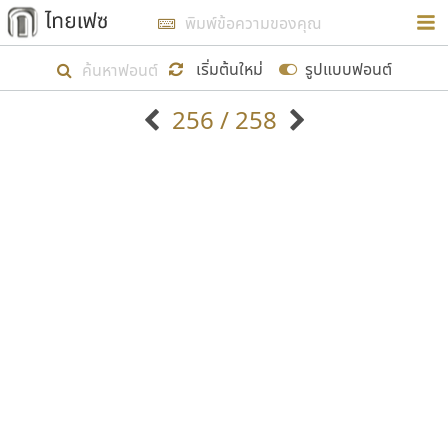
การในรูปแบบใหม่เพื่อใช้เป็นแนวทางในการศึกษารูป
ร่างหน้าตาของฟอนต์ไทยสำหรับการเรียนรู้เพื่อเริ่ม
เริ่มต้นใหม่
รูปแบบฟอนต์
สร้างฟอนต์ของตัวเอง ในเดือนมีนาคม พ.ศ. ๒๕๖๒ จึง
256 / 258
ได้เริ่ม ไทยเฟซ นี้ขึ้นมา
ตัวอักษรมีหัวขมวด
แบบตัวอักษรหัวบัว
แสดงผลแบบลิสต์
ตัวอักษรไม่มีหัวขมวด
แบบตัวอักษรหัวบอด
9
A
B
C
D
E
F
G
H
I
J
ฟอนต์ยอดนิยม
แบบตัวอักษรเกาหลี
เป้าหมายที่ยังคงดำเนินไปอยู่ คือการเพิ่มฟอนต์ไทย
K
L
M
N
O
P
Q
R
S
T
U
ฟอนต์ล้านดาวน์โหลด
แบบตัวอักษรเส้นขอบ
เข้าไปให้ได้อย่างน้อยเดือนละ ๓๐ ฟอนต์ นั่นหมายถึง
ระบบปฏิบัติการ
แบบตัวอักษรแฟนซี
V
W
Y
Z
อัตลักษณ์องค์กร
แบบตัวอักษรโบราณ
ปลายปี พ.ศ. ๒๕๖๒ จะมีฟอนต์ไม่ต่ำกว่า ๔๐๐ ฟอนต์ใน
แบบตัวการ์ตูน
แบบตัวเขียนพู่กัน
ก
ข
ค
จ
ฉ
ช
ซ
ฌ
ด
ต
ถ
ระบบ หวังว่า นอกจากจะเป็นประโยชน์ต่อตนเองแล้ว
แบบตัวดิสเพลย์
แบบตัวเนื้อความ
จะมีประโยชน์กับผู้อื่นได้บ้าง ไม่มากก็น้อย
แบบตัวประดิษฐ์
แบบตัวเหลี่ยม
ท
ธ
น
บ
ป
ผ
พ
ฟ
ภ
ม
ย
แบบตัวพิกเซล
แบบปลายมน
ร
ฤ
ล
ว
ศ
ส
ห
อ
ฮ
แบบตัวพิมพ์ดีด
แบบปลายแหลม
ขอขอบคุณ
แบบตัวมีเชิงฐาน
แบบปากกาหัวตัด
แบบตัวอักษรจีน
แบบฟอนต์ซิ่ง
แบบตัวอักษรซ้อนเงา
แบบลายมือผู้ใหญ่