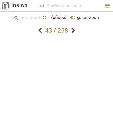
การในรูปแบบใหม่เพื่อใช้เป็นแนวทางในการศึกษารูป
ร่างหน้าตาของฟอนต์ไทยสำหรับการเรียนรู้เพื่อเริ่ม
เริ่มต้นใหม่
รูปแบบฟอนต์
สร้างฟอนต์ของตัวเอง ในเดือนมีนาคม พ.ศ. ๒๕๖๒ จึง
43 / 258
ได้เริ่ม ไทยเฟซ นี้ขึ้นมา
ตัวอักษรมีหัวขมวด
แบบตัวอักษรหัวบัว
แสดงผลแบบลิสต์
ตัวอักษรไม่มีหัวขมวด
แบบตัวอักษรหัวบอด
9
A
B
C
D
E
F
G
H
I
J
ฟอนต์ยอดนิยม
แบบตัวอักษรเกาหลี
เป้าหมายที่ยังคงดำเนินไปอยู่ คือการเพิ่มฟอนต์ไทย
K
L
M
N
O
P
Q
R
S
T
U
ฟอนต์ล้านดาวน์โหลด
แบบตัวอักษรเส้นขอบ
เข้าไปให้ได้อย่างน้อยเดือนละ ๓๐ ฟอนต์ นั่นหมายถึง
ระบบปฏิบัติการ
แบบตัวอักษรแฟนซี
V
W
Y
Z
อัตลักษณ์องค์กร
แบบตัวอักษรโบราณ
ปลายปี พ.ศ. ๒๕๖๒ จะมีฟอนต์ไม่ต่ำกว่า ๔๐๐ ฟอนต์ใน
แบบตัวการ์ตูน
แบบตัวเขียนพู่กัน
ก
ข
ค
จ
ฉ
ช
ซ
ฌ
ด
ต
ถ
ระบบ หวังว่า นอกจากจะเป็นประโยชน์ต่อตนเองแล้ว
แบบตัวดิสเพลย์
แบบตัวเนื้อความ
จะมีประโยชน์กับผู้อื่นได้บ้าง ไม่มากก็น้อย
แบบตัวประดิษฐ์
แบบตัวเหลี่ยม
ท
ธ
น
บ
ป
ผ
พ
ฟ
ภ
ม
ย
แบบตัวพิกเซล
แบบปลายมน
ร
ฤ
ล
ว
ศ
ส
ห
อ
ฮ
แบบตัวพิมพ์ดีด
แบบปลายแหลม
ขอขอบคุณ
แบบตัวมีเชิงฐาน
แบบปากกาหัวตัด
แบบตัวอักษรจีน
แบบฟอนต์ซิ่ง
แบบตัวอักษรซ้อนเงา
แบบลายมือผู้ใหญ่